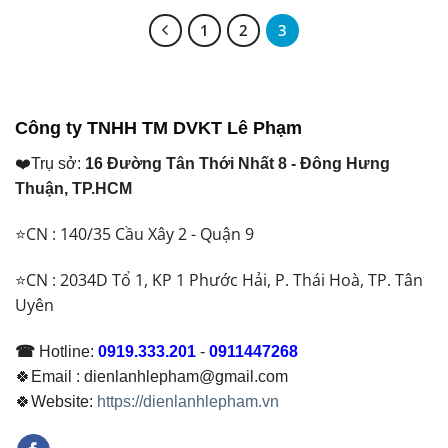
là:
tại
là:
tại
1
2
3
₫ 23.650.000.
là:
₫ 9.350.000.
là:
₫ 23.350.000.
₫ 9.200.000.
Công ty TNHH TM DVKT Lê Phạm
❤️Trụ sở:
16 Đường Tân Thới Nhất 8 - Đông Hưng
Thuận, TP.HCM
⭐CN : 140/35 Cầu Xây 2 - Quận 9
⭐CN : 2034D Tổ 1, KP 1 Phước Hải, P. Thái Hoà, TP. Tân
Uyên
☎
Hotline:
0919.333.201
-
0911447268
🍀Email : dienlanhlepham@gmail.com
🍀Website:
https://dienlanhlepham.vn