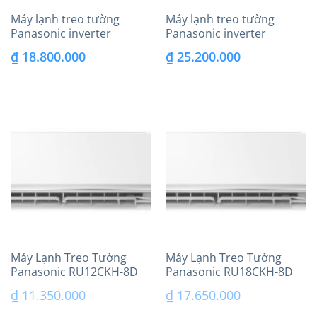
Máy lạnh treo tường
Máy lạnh treo tường
Panasonic inverter
Panasonic inverter
(2.0Hp) CU/CS-
(2.5Hp) CU/CS-
₫
18.800.000
₫
25.200.000
WPU18WKH-8M
WPU24WKH-8M
Máy Lạnh Treo Tường
Máy Lạnh Treo Tường
Panasonic RU12CKH-8D
Panasonic RU18CKH-8D
Inverter 1.5HP Model 2026
Inverter 2.0HP Model 2026
₫
11.350.000
₫
17.650.000