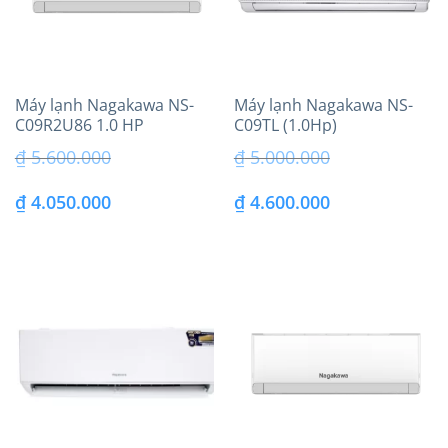
Máy lạnh Nagakawa NS-
Máy lạnh Nagakawa NS-
C09R2U86 1.0 HP
C09TL (1.0Hp)
(9.000BTU) model 2026
₫
5.600.000
₫
5.000.000
Giá
Giá
Giá
Giá
₫
4.050.000
₫
4.600.000
gốc
hiện
gốc
hiện
là:
tại
là:
tại
₫ 5.600.000.
là:
₫ 5.000.000.
là:
₫ 4.050.000.
₫ 4.600.000.