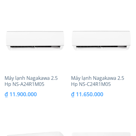
là:
tại
là:
tại
₫ 9.000.000.
là:
₫ 12.740.000.
là:
₫ 8.280.000.
₫ 8.500.000.
Máy lạnh Nagakawa 2.5
Máy lạnh Nagakawa 2.5
Hp NS-A24R1M05
Hp NS-C24R1M05
₫
11.900.000
₫
11.650.000