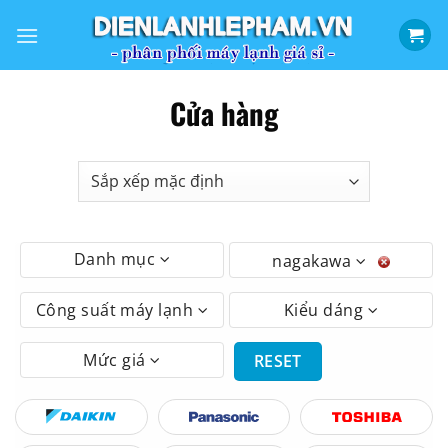
Bỏ
qua
nội
dung
Cửa hàng
Danh mục
nagakawa
Công suất máy lạnh
Kiểu dáng
Mức giá
RESET