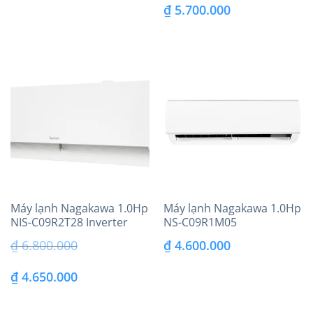
Giá
Giá
₫
5.700.000
gốc
hiện
là:
tại
₫ 9.800.000.
là:
₫ 5.700.000.
Máy lạnh Nagakawa 1.0Hp
Máy lạnh Nagakawa 1.0Hp
NIS-C09R2T28 Inverter
NS-C09R1M05
Model 2023
₫
6.800.000
₫
4.600.000
Giá
Giá
₫
4.650.000
gốc
hiện