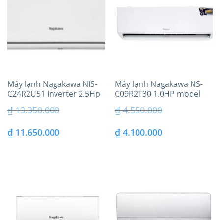
₫ 5.450.000.
₫ 8.750.000.
Máy lạnh Nagakawa NIS-
Máy lạnh Nagakawa NS-
C24R2U51 Inverter 2.5Hp
C09R2T30 1.0HP model
model 2025
2026
₫
13.350.000
₫
4.550.000
Giá
Giá
Giá
Giá
₫
11.650.000
₫
4.100.000
gốc
hiện
gốc
hiện
là:
tại
là:
tại
₫ 13.350.000.
là:
₫ 4.550.000.
là:
₫ 11.650.000.
₫ 4.100.000.