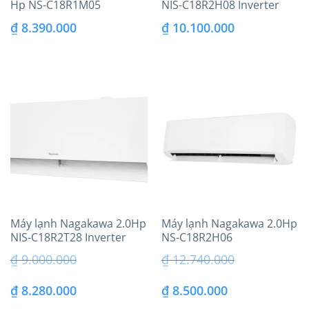
Hp NS-C18R1M05
NIS-C18R2H08 Inverter
₫
8.390.000
₫
10.100.000
Máy lạnh Nagakawa 2.0Hp
Máy lạnh Nagakawa 2.0Hp
NIS-C18R2T28 Inverter
NS-C18R2H06
Model 2023
₫
9.000.000
₫
12.740.000
Giá
Giá
Giá
Giá
₫
8.280.000
₫
8.500.000
gốc
hiện
gốc
hiện