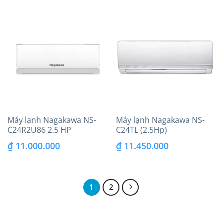
là:
tại
₫ 9.200.000.
là:
₫ 7.750.000.
Máy lạnh Nagakawa NS-
Máy lạnh Nagakawa NS-
C24R2U86 2.5 HP
C24TL (2.5Hp)
(24.000BTU) model 2026
₫
11.000.000
₫
11.450.000
1
2