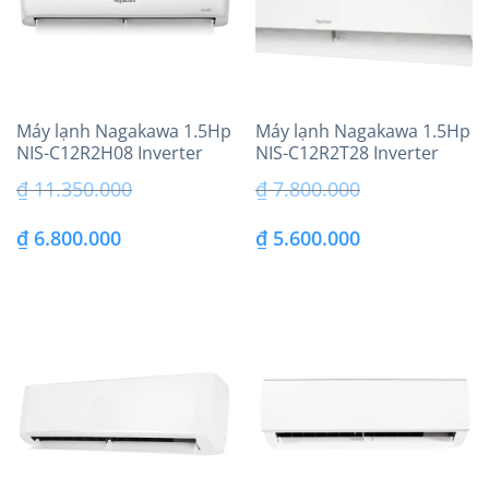
Máy lạnh Nagakawa 1.5Hp
Máy lạnh Nagakawa 1.5Hp
NIS-C12R2H08 Inverter
NIS-C12R2T28 Inverter
Model 2023
₫
11.350.000
₫
7.800.000
Giá
Giá
Giá
Giá
₫
6.800.000
₫
5.600.000
gốc
hiện
gốc
hiện
là:
tại
là:
tại
₫ 11.350.000.
là:
₫ 7.800.000.
là:
₫ 6.800.000.
₫ 5.600.000.