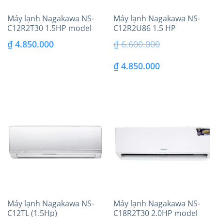
Máy lạnh Nagakawa NS-
Máy lạnh Nagakawa NS-
C12R2T30 1.5HP model
C12R2U86 1.5 HP
2026
(12.000BTU) model 2026
₫
4.850.000
₫
6.600.000
Giá
Giá
₫
4.850.000
gốc
hiện
là:
tại
₫ 6.600.000.
là:
₫ 4.850.000.
Máy lạnh Nagakawa NS-
Máy lạnh Nagakawa NS-
C12TL (1.5Hp)
C18R2T30 2.0HP model