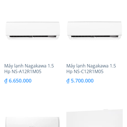
là:
tại
₫ 6.800.000.
là:
₫ 4.650.000.
Máy lạnh Nagakawa 1.5
Máy lạnh Nagakawa 1.5
Hp NS-A12R1M05
Hp NS-C12R1M05
₫
6.650.000
₫
5.700.000