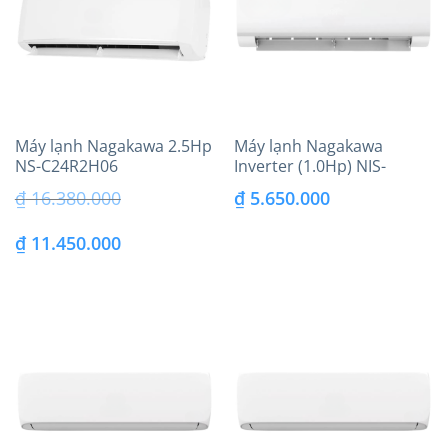
Máy lạnh Nagakawa 2.5Hp
Máy lạnh Nagakawa
NS-C24R2H06
Inverter (1.0Hp) NIS-
C09R2H10
₫
16.380.000
₫
5.650.000
Giá
Giá
₫
11.450.000
gốc
hiện
là:
tại
₫ 16.380.000.
là:
₫ 11.450.000.