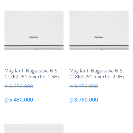
là:
tại
₫ 5.350.000.
là:
₫ 4.500.000.
Máy lạnh Nagakawa NIS-
Máy lạnh Nagakawa NIS-
C12R2U51 Inverter 1.5Hp
C18R2U51 Inverter 2.0Hp
model 2025
model 2025
₫
6.350.000
₫
9.350.000
Giá
Giá
Giá
Giá
₫
5.450.000
₫
8.750.000
gốc
hiện
gốc
hiện
là:
tại
là:
tại
₫ 6.350.000.
là:
₫ 9.350.000.
là: