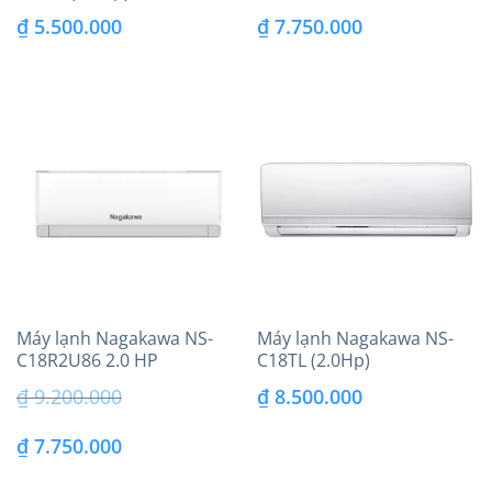
2026
₫
5.500.000
₫
7.750.000
Máy lạnh Nagakawa NS-
Máy lạnh Nagakawa NS-
C18R2U86 2.0 HP
C18TL (2.0Hp)
(18.000BTU) model 2026
₫
9.200.000
₫
8.500.000
Giá
Giá
₫
7.750.000
gốc
hiện