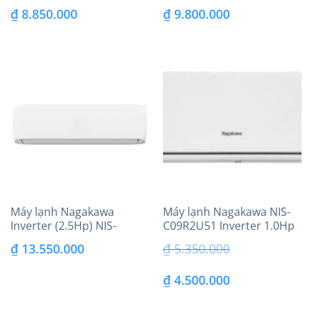
C18R2H10
C18R2H12 màng lọc Nafin
₫
8.850.000
₫
9.800.000
Máy lạnh Nagakawa
Máy lạnh Nagakawa NIS-
Inverter (2.5Hp) NIS-
C09R2U51 Inverter 1.0Hp
C24R2H12 màng lọc Nafin
model 2025
₫
13.550.000
₫
5.350.000
Giá
Giá
₫
4.500.000
gốc
hiện