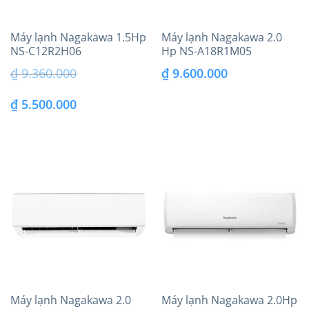
Máy lạnh Nagakawa 1.5Hp
Máy lạnh Nagakawa 2.0
NS-C12R2H06
Hp NS-A18R1M05
₫
9.360.000
₫
9.600.000
Giá
Giá
₫
5.500.000
gốc
hiện
là:
tại
₫ 9.360.000.
là:
₫ 5.500.000.
Máy lạnh Nagakawa 2.0
Máy lạnh Nagakawa 2.0Hp