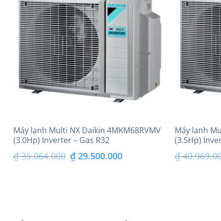
₫ 28.500.000.
Máy lạnh Multi NX Daikin 4MKM68RVMV
Máy lạnh M
(3.0Hp) Inverter – Gas R32
(3.5Hp) Inve
Giá
Giá
₫
35.064.000
₫
29.500.000
₫
40.969.0
gốc
hiện
là:
tại
₫ 35.064.000.
là: