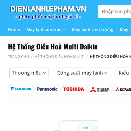
Bỏ
Tìm
qua
kiếm:
nội
dung
Home
Máy lạnh âm trần
Máy lạnh treo tường
Máy 
Hệ Thống Điều Hoà Multi Daikin
TRANG CHỦ
/
HỆ THỐNG ĐIỀU HOÀ MULTI
/
HỆ THỐNG ĐIỀU HOÀ M
Thương hiệu
Công suất máy lạnh
Kiểu