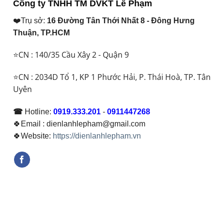
Công ty TNHH TM DVKT Lê Phạm
₫ 29.500.000.
❤️Trụ sở:
16 Đường Tân Thới Nhất 8 - Đông Hưng
Thuận, TP.HCM
⭐CN : 140/35 Cầu Xây 2 - Quận 9
⭐CN : 2034D Tổ 1, KP 1 Phước Hải, P. Thái Hoà, TP. Tân
Uyên
☎
Hotline:
0919.333.201
-
0911447268
🍀Email : dienlanhlepham@gmail.com
🍀Website:
https://dienlanhlepham.vn