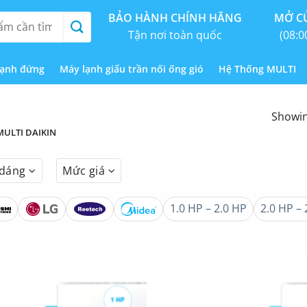
BẢO HÀNH CHÍNH HÃNG
MỞ CỬ
Tận nơi toàn quốc
(08:0
lạnh đứng
Máy lạnh giấu trần nối ống gió
Hệ Thống MULTI
Showing
ULTI DAIKIN
 dáng
Mức giá
1.0 HP – 2.0 HP
2.0 HP – 