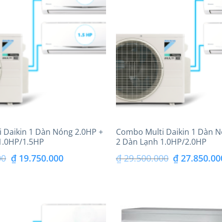
 Daikin 1 Dàn Nóng 2.0HP +
Combo Multi Daikin 1 Dàn N
1.0HP/1.5HP
2 Dàn Lạnh 1.0HP/2.0HP
Giá
Giá
Giá
00
₫
19.750.000
₫
29.500.000
₫
27.850.00
gốc
hiện
gốc
là:
tại
là:
₫ 20.500.000.
là:
₫ 29.500.000.