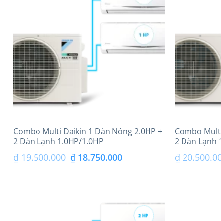
Combo Multi Daikin 1 Dàn Nóng 2.0HP +
Combo Multi
2 Dàn Lạnh 1.0HP/1.0HP
2 Dàn Lạnh 
Giá
Giá
₫
19.500.000
₫
18.750.000
₫
20.500.0
gốc
hiện
là:
tại
₫ 19.500.000.
là: