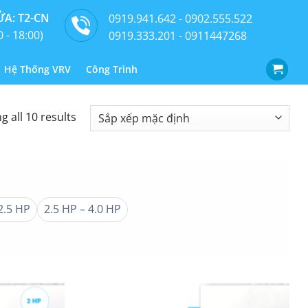
A: T2-CN
0919.941.642 - 0902.555.522
0 - 18:00)
0919.333.201 - 0911447268
Hệ Thống VRV
Công Trình
 all 10 results
2.5 HP
2.5 HP – 4.0 HP