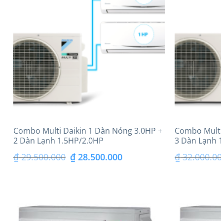
₫ 18.750.000.
Combo Multi Daikin 1 Dàn Nóng 3.0HP +
Combo Multi
2 Dàn Lạnh 1.5HP/2.0HP
3 Dàn Lạnh 
Giá
Giá
₫
29.500.000
₫
28.500.000
₫
32.000.0
gốc
hiện
là:
tại
₫ 29.500.000.
là: