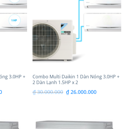
óng 3.0HP +
Combo Multi Daikin 1 Dàn Nóng 3.0HP +
2 Dàn Lạnh 1.5HP x 2
Giá
Giá
Giá
0
₫
30.000.000
₫
26.000.000
hiện
gốc
hiện
tại
là:
tại
là:
₫ 30.000.000.
là: