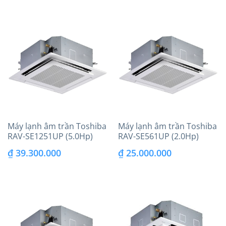
là:
tại
₫ 40.500.000.
là:
₫ 33.950.000.
Máy lạnh âm trần Toshiba
Máy lạnh âm trần Toshiba
RAV-SE1251UP (5.0Hp)
RAV-SE561UP (2.0Hp)
inverter
inverter
₫
39.300.000
₫
25.000.000