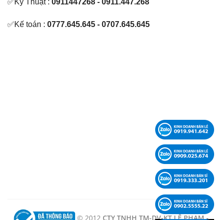
✅Kỹ Thuật :
0911447268 - 0911.447.268
✅Kế toán :
0777.645.645 - 0707.645.645
© 2012
CTY TNHH TM-DV-KT LÊ PHẠM -