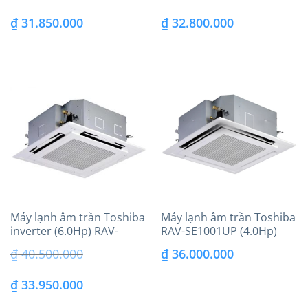
Giá
Giá
Giá
Giá
₫
31.850.000
₫
32.800.000
gốc
hiện
gốc
hiện
là:
tại
là:
tại
₫ 36.790.000.
là:
₫ 38.800.000.
là:
₫ 31.850.000.
₫ 32.800.000.
Máy lạnh âm trần Toshiba
Máy lạnh âm trần Toshiba
inverter (6.0Hp) RAV-
RAV-SE1001UP (4.0Hp)
GV4801A8P-V – 3 pha
inverter
₫
40.500.000
₫
36.000.000
Giá
Giá
₫
33.950.000
gốc
hiện