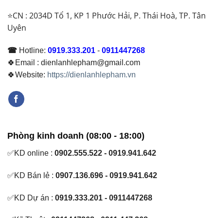
⭐CN : 2034D Tổ 1, KP 1 Phước Hải, P. Thái Hoà, TP. Tân
Uyên
☎
Hotline:
0919.333.201
-
0911447268
🍀Email : dienlanhlepham@gmail.com
🍀Website:
https://dienlanhlepham.vn
Phòng kinh doanh (08:00 - 18:00)
✅KD online :
0902.555.522 - 0919.941.642
✅KD Bán lẻ :
0907.136.696 - 0919.941.642
✅KD Dự án :
0919.333.201 - 0911447268