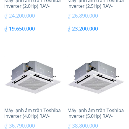
Máy lạnh âm trần Toshiba
Máy lạnh âm trần Toshiba
inverter (2.0Hp) RAV-
inverter (2.5Hp) RAV-
GV1801AP-V
GV2401AP-V
₫
24.200.000
₫
26.890.000
Giá
Giá
Giá
Giá
₫
19.650.000
₫
23.200.000
gốc
hiện
gốc
hiện
là:
tại
là:
tại
₫ 24.200.000.
là:
₫ 26.890.000.
là:
₫ 19.650.000.
₫ 23.200.000.
Máy lạnh âm trần Toshiba
Máy lạnh âm trần Toshiba
inverter (4.0Hp) RAV-
inverter (5.0Hp) RAV-
GV3601A8P-V
GV4201A8P-V – 3 pha
₫
36.790.000
₫
38.800.000