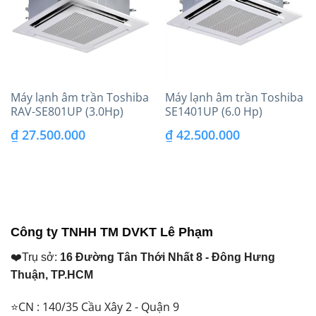
Máy lạnh âm trần Toshiba
Máy lạnh âm trần Toshiba
RAV-SE801UP (3.0Hp)
SE1401UP (6.0 Hp)
inverter
Inverter 3 pha
₫
27.500.000
₫
42.500.000
Công ty TNHH TM DVKT Lê Phạm
❤️Trụ sở:
16 Đường Tân Thới Nhất 8 - Đông Hưng
Thuận, TP.HCM
⭐CN : 140/35 Cầu Xây 2 - Quận 9