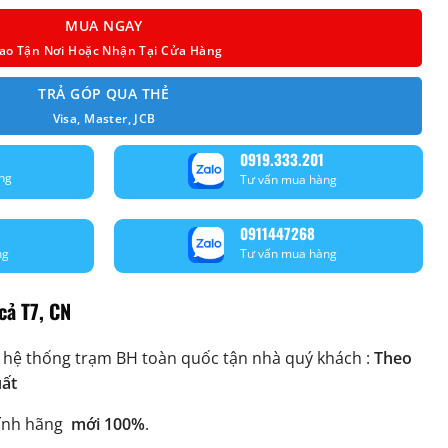
MUA NGAY
ao Tận Nơi Hoặc Nhận Tại Cửa Hàng
TRẢ GÓP QUA THẺ
Visa, Master, JCB
0919.333.201
ng
Tư vấn mua hàng
0911447268
ng
Tư vấn mua hàng
cả T7, CN
 hệ thống trạm BH toàn quốc tận nhà quý khách :
Theo
uất
ính hãng
mới 100%
.