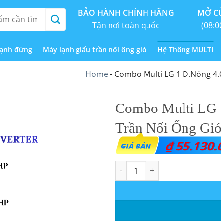
BẢO HÀNH CHÍNH HÃNG
MỞ CỬ
Tận nơi toàn quốc
(08:0
lạnh đứng
Máy lạnh giấu trần nối ống gió
Hệ Thống MULTI
Home
-
Combo Multi LG 1 D.Nóng 4.0
Combo Multi LG 
Trần Nối Ống Gió
₫
55.130.
Combo Multi LG 1 D.Nóng 4.0HP