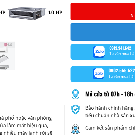
Gi
0919.941.642
Tư vấn mua hà
0902.555.522
Tư vấn mua hà
Mở cửa từ 07h - 18h 
Bảo hành chính hãng,
tiểu chuẩn nhà sản x
nhà phố hoặc văn phòng
vừa làm mát hiệu quả,
Cam kết sản phẩm ch
g nhiều máy lạnh rời sẽ