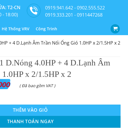
A: T2-CN
0919.941.642 - 0902.555.522
0 - 18:00)
0919.333.201 - 0911447268
Hệ Thống VRV
Công Trình
HP + 4 D.Lạnh Âm Trần Nối Ống Gió 1.0HP x 2/1.5HP x 2
1 D.Nóng 4.0HP + 4 D.Lạnh Âm
 1.0HP x 2/1.5HP x 2
000
( Đã bao gồm VAT )
 + 4 D.Lạnh Âm Trần Nối Ống Gió 1.0HP x 2/1.5HP x 2 số lượng
THÊM VÀO GIỎ
THANH TOÁN NGAY