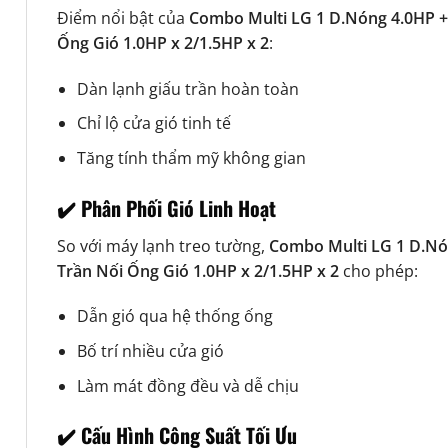
Điểm nổi bật của
Combo Multi LG 1 D.Nóng 4.0HP +
Ống Gió 1.0HP x 2/1.5HP x 2
:
Dàn lạnh giấu trần hoàn toàn
Chỉ lộ cửa gió tinh tế
Tăng tính thẩm mỹ không gian
✔️ Phân Phối Gió Linh Hoạt
So với máy lạnh treo tường,
Combo Multi LG 1 D.Nó
Trần Nối Ống Gió 1.0HP x 2/1.5HP x 2
cho phép:
Dẫn gió qua hệ thống ống
Bố trí nhiều cửa gió
Làm mát đồng đều và dễ chịu
✔️ Cấu Hình Công Suất Tối Ưu