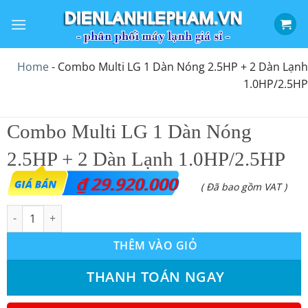
Bỏ
qua
nội
dung
Home
-
Combo Multi LG 1 Dàn Nóng 2.5HP + 2 Dàn Lạnh
1.0HP/2.5HP
Combo Multi LG 1 Dàn Nóng
2.5HP + 2 Dàn Lạnh 1.0HP/2.5HP
₫
29.920.000
( Đã bao gồm VAT )
Combo Multi LG 1 Dàn Nóng 2.5HP + 2 Dàn Lạnh 1.0HP/2.5HP s
THÊM VÀO GIỎ
THANH TOÁN NGAY