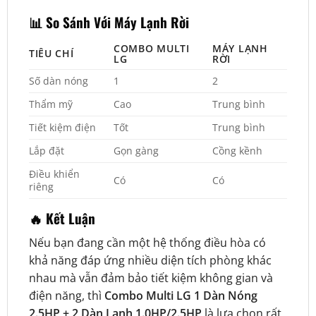
📊 So Sánh Với Máy Lạnh Rời
COMBO MULTI
MÁY LẠNH
TIÊU CHÍ
LG
RỜI
Số dàn nóng
1
2
Thẩm mỹ
Cao
Trung bình
Tiết kiệm điện
Tốt
Trung bình
Lắp đặt
Gọn gàng
Cồng kềnh
Điều khiển
Có
Có
riêng
🔥 Kết Luận
Nếu bạn đang cần một hệ thống điều hòa có
khả năng đáp ứng nhiều diện tích phòng khác
nhau mà vẫn đảm bảo tiết kiệm không gian và
điện năng, thì
Combo Multi LG 1 Dàn Nóng
2.5HP + 2 Dàn Lạnh 1.0HP/2.5HP
là lựa chọn rất