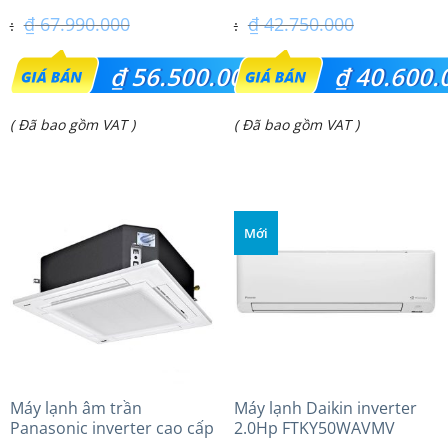
₫
67.990.000
₫
42.750.000
Giá
Giá
₫
56.500.000
₫
40.600.
gốc
gốc
Giá
Giá
( Đã bao gồm VAT )
( Đã bao gồm VAT )
là:
là:
hiện
hiện
₫ 67.990.000.
₫ 42.750.000.
tại
tại
là:
là:
Mới
₫ 56.500.000.
₫ 40.600.000.
Máy lạnh âm trần
Máy lạnh Daikin inverter
Panasonic inverter cao cấp
2.0Hp FTKY50WAVMV