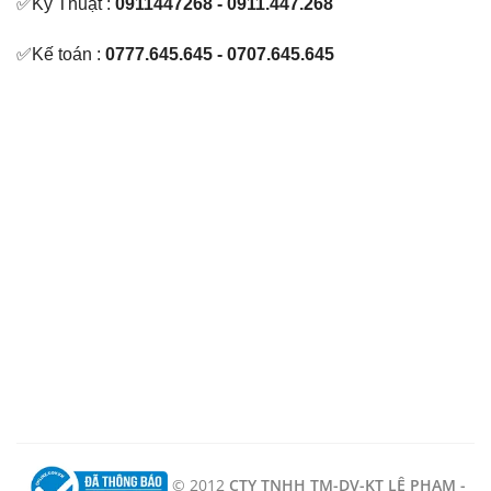
✅Kỹ Thuật :
0911447268 - 0911.447.268
✅Kế toán :
0777.645.645 - 0707.645.645
© 2012
CTY TNHH TM-DV-KT LÊ PHẠM -