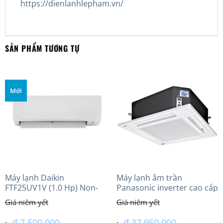
https://dienlanhlepham.vn/
SẢN PHẨM TƯƠNG TỰ
Mới
Máy lạnh Daikin
Máy lạnh âm trần
FTF25UV1V (1.0 Hp) Non-
Panasonic inverter cao cấp
inverter Thái lan
(4.0Hp) S-3448PU3HA/U-
34PRH1H5
₫
7.500.000
₫
37.950.000