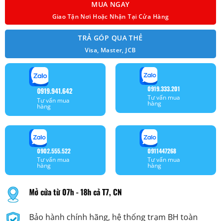
MUA NGAY
Giao Tận Nơi Hoặc Nhận Tại Cửa Hàng
TRẢ GÓP QUA THẺ
Visa, Master, JCB
0919.333.201
0919.941.642
Tư vấn mua
Tư vấn mua
hàng
hàng
0902.555.522
0911447268
Tư vấn mua
Tư vấn mua
hàng
hàng
Mở cửa từ 07h - 18h cả T7, CN
Bảo hành chính hãng, hệ thống trạm BH toàn