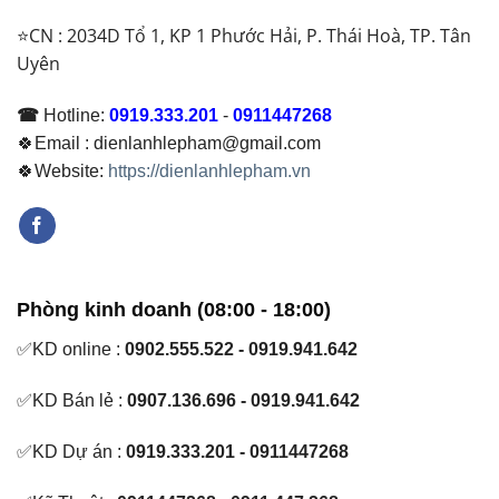
⭐CN : 2034D Tổ 1, KP 1 Phước Hải, P. Thái Hoà, TP. Tân
Uyên
☎
Hotline:
0919.333.201
-
0911447268
🍀Email : dienlanhlepham@gmail.com
🍀Website:
https://dienlanhlepham.vn
Phòng kinh doanh (08:00 - 18:00)
✅KD online :
0902.555.522 - 0919.941.642
✅KD Bán lẻ :
0907.136.696 - 0919.941.642
✅KD Dự án :
0919.333.201 - 0911447268