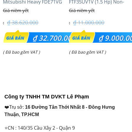
Mitsubishi Heavy FDE71VG
FTF35UV1V (1.5 Hp) Non-
(3.0Hp) Tiêu chuẩn
inverter Thái lan
₫
38.620.000
₫
11.000.000
Giá
Giá
₫
32.700.000
₫
9.000.0
gốc
gốc
Giá
Giá
( Đã bao gồm VAT )
( Đã bao gồm VAT )
là:
là:
hiện
hiện
₫ 38.620.000.
₫ 11.000.000.
tại
tại
là:
là:
₫ 32.700.000.
₫ 9.000.000.
Công ty TNHH TM DVKT Lê Phạm
❤️Trụ sở:
16 Đường Tân Thới Nhất 8 - Đông Hưng
Thuận, TP.HCM
⭐CN : 140/35 Cầu Xây 2 - Quận 9