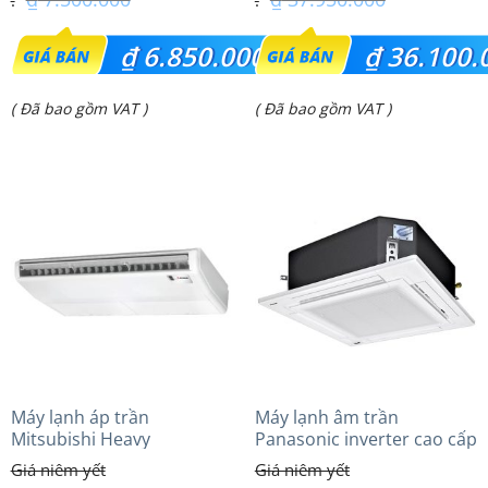
Giá
Giá
₫
6.850.000
₫
36.100.
gốc
gốc
Giá
Giá
( Đã bao gồm VAT )
( Đã bao gồm VAT )
là:
là:
hiện
hiện
₫ 7.500.000.
₫ 37.950.000.
tại
tại
là:
là:
₫ 6.850.000.
₫ 36.100.000.
Máy lạnh áp trần
Máy lạnh âm trần
Mitsubishi Heavy
Panasonic inverter cao cấp
FDE140VG (6.0Hp) Cao cấp
(5.0Hp) S-3448PU3HA/U-
– 1 Pha
43PRH1H5