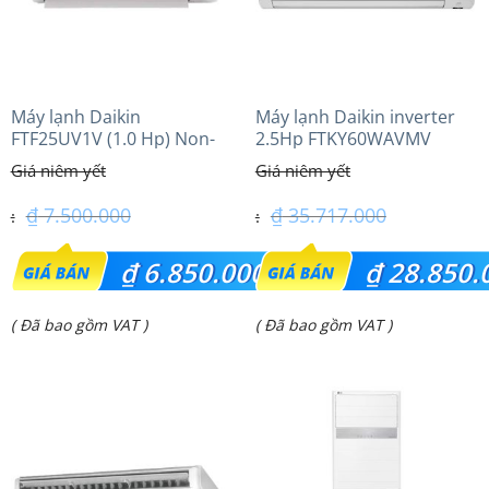
Máy lạnh Daikin
Máy lạnh Daikin inverter
FTF25UV1V (1.0 Hp) Non-
2.5Hp FTKY60WAVMV
inverter Thái lan
₫
7.500.000
₫
35.717.000
Giá
Giá
₫
6.850.000
₫
28.850.
gốc
gốc
Giá
Giá
( Đã bao gồm VAT )
( Đã bao gồm VAT )
là:
là:
hiện
hiện
₫ 7.500.000.
₫ 35.717.000.
tại
tại
là:
là:
₫ 6.850.000.
₫ 28.850.000.