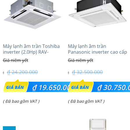
₫ 56.300.000.
₫ 29.000.000.
Máy lạnh âm trần Toshiba
Máy lạnh âm trần
inverter (2.0Hp) RAV-
Panasonic inverter cao cấp
GV1801AP-V
(3.0Hp) S-2430PU3HA/U-
24PRH1H5
₫
24.200.000
₫
32.500.000
Giá
Giá
₫
19.650.000
₫
30.750.
gốc
gốc
Giá
Giá
( Đã bao gồm VAT )
( Đã bao gồm VAT )
là:
là:
hiện
hiện
₫ 24.200.000.
₫ 32.500.000.
tại
tại
là:
là: