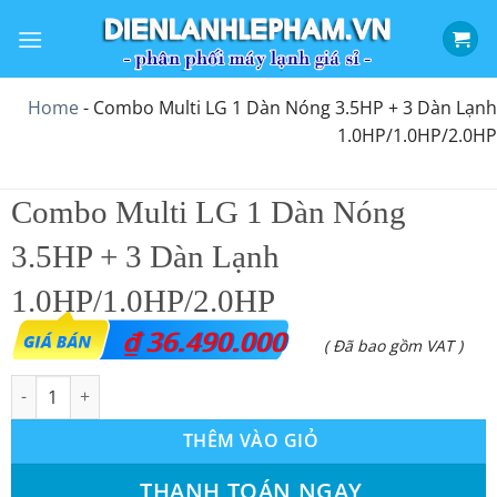
Bỏ
qua
nội
dung
Home
-
Combo Multi LG 1 Dàn Nóng 3.5HP + 3 Dàn Lạnh
1.0HP/1.0HP/2.0HP
Combo Multi LG 1 Dàn Nóng
3.5HP + 3 Dàn Lạnh
1.0HP/1.0HP/2.0HP
₫
36.490.000
( Đã bao gồm VAT )
Combo Multi LG 1 Dàn Nóng 3.5HP + 3 Dàn Lạnh 1.0HP/1.0HP/2
THÊM VÀO GIỎ
THANH TOÁN NGAY