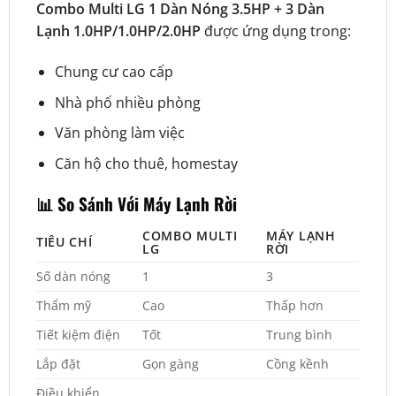
Combo Multi LG 1 Dàn Nóng 3.5HP + 3 Dàn
Lạnh 1.0HP/1.0HP/2.0HP
được ứng dụng trong:
Chung cư cao cấp
Nhà phố nhiều phòng
Văn phòng làm việc
Căn hộ cho thuê, homestay
📊 So Sánh Với Máy Lạnh Rời
COMBO MULTI
MÁY LẠNH
TIÊU CHÍ
LG
RỜI
Số dàn nóng
1
3
Thẩm mỹ
Cao
Thấp hơn
Tiết kiệm điện
Tốt
Trung bình
Lắp đặt
Gọn gàng
Cồng kềnh
Điều khiển