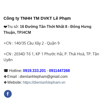
là:
là:
₫ 9.000.000.
₫ 24.600.000.
Công ty TNHH TM DVKT Lê Phạm
❤️Trụ sở:
16 Đường Tân Thới Nhất 8 - Đông Hưng
Thuận, TP.HCM
⭐CN : 140/35 Cầu Xây 2 - Quận 9
⭐CN : 2034D Tổ 1, KP 1 Phước Hải, P. Thái Hoà, TP. Tân
Uyên
☎
Hotline:
0919.333.201
-
0911447268
🍀Email : dienlanhlepham@gmail.com
🍀Website:
https://dienlanhlepham.vn