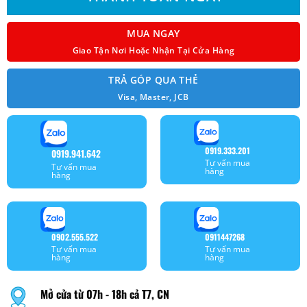
MUA NGAY
Giao Tận Nơi Hoặc Nhận Tại Cửa Hàng
TRẢ GÓP QUA THẺ
Visa, Master, JCB
0919.333.201
0919.941.642
Tư vấn mua
Tư vấn mua
hàng
hàng
0902.555.522
0911447268
Tư vấn mua
Tư vấn mua
hàng
hàng
Mở cửa từ 07h - 18h cả T7, CN