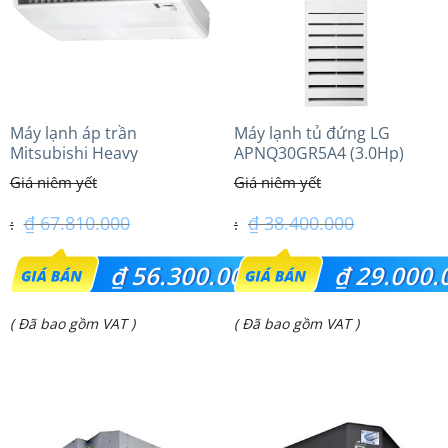
Máy lạnh áp trần
Máy lạnh tủ đứng LG
Mitsubishi Heavy
APNQ30GR5A4 (3.0Hp)
FDE125VG (5.0Hp) Cao cấp
Inverter
– 3 Pha
₫
67.810.000
₫
38.400.000
Giá
Giá
₫
56.300.000
₫
29.000.
gốc
gốc
Giá
Giá
( Đã bao gồm VAT )
( Đã bao gồm VAT )
là:
là:
hiện
hiện
₫ 67.810.000.
₫ 38.400.000.
tại
tại
là:
là: