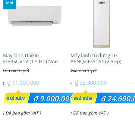
Mới
₫ 19.650.000.
₫ 30.750.000.
Máy lạnh Daikin
Máy lạnh tủ đứng LG
FTF35UV1V (1.5 Hp) Non-
APNQ24GS1A4 (2.5Hp)
inverter Thái lan
Inverter
₫
11.000.000
₫
32.300.000
Giá
Giá
₫
9.000.000
₫
24.600.
gốc
gốc
Giá
Giá
( Đã bao gồm VAT )
( Đã bao gồm VAT )
là:
là:
hiện
hiện
₫ 11.000.000.
₫ 32.300.000.
tại
tại