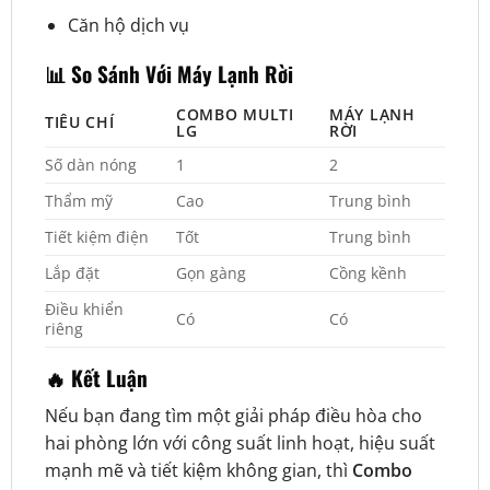
Căn hộ dịch vụ
📊 So Sánh Với Máy Lạnh Rời
COMBO MULTI
MÁY LẠNH
TIÊU CHÍ
LG
RỜI
Số dàn nóng
1
2
Thẩm mỹ
Cao
Trung bình
Tiết kiệm điện
Tốt
Trung bình
Lắp đặt
Gọn gàng
Cồng kềnh
Điều khiển
Có
Có
riêng
🔥 Kết Luận
Nếu bạn đang tìm một giải pháp điều hòa cho
hai phòng lớn với công suất linh hoạt, hiệu suất
mạnh mẽ và tiết kiệm không gian, thì
Combo