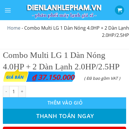
Bỏ
qua
nội
dung
Home
-
Combo Multi LG 1 Dàn Nóng 4.0HP + 2 Dàn Lạnh
2.0HP/2.5HP
Combo Multi LG 1 Dàn Nóng
4.0HP + 2 Dàn Lạnh 2.0HP/2.5HP
₫
37.150.000
( Đã bao gồm VAT )
Combo Multi LG 1 Dàn Nóng 4.0HP + 2 Dàn Lạnh 2.0HP/2.5HP s
THÊM VÀO GIỎ
THANH TOÁN NGAY