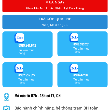
MUA NGAY
Giao Tận Nơi Hoặc Nhận Tại Cửa Hàng
TRẢ GÓP QUA THẺ
Visa, Master, JCB
0919.333.201
0919.941.642
Tư vấn mua
Tư vấn mua
hàng
hàng
0902.555.522
0911447268
Tư vấn mua
Tư vấn mua
hàng
hàng
Mở cửa từ 07h - 18h cả T7, CN
Bảo hành chính hãng, hệ thống trạm BH toàn