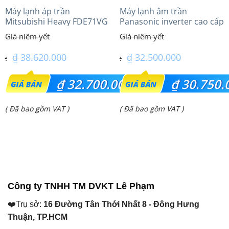
Máy lạnh áp trần
Máy lạnh âm trần
Mitsubishi Heavy FDE71VG
Panasonic inverter cao cấp
(3.0Hp) Tiêu chuẩn
(3.0Hp) S-2430PU3HA/U-
24PRH1H5
₫
38.620.000
₫
32.500.000
Giá
Giá
₫
32.700.000
₫
30.750.
gốc
gốc
Giá
Giá
( Đã bao gồm VAT )
( Đã bao gồm VAT )
là:
là:
hiện
hiện
₫ 38.620.000.
₫ 32.500.000.
tại
tại
là:
là:
₫ 32.700.000.
₫ 30.750.000.
Công ty TNHH TM DVKT Lê Phạm
❤️Trụ sở:
16 Đường Tân Thới Nhất 8 - Đông Hưng
Thuận, TP.HCM