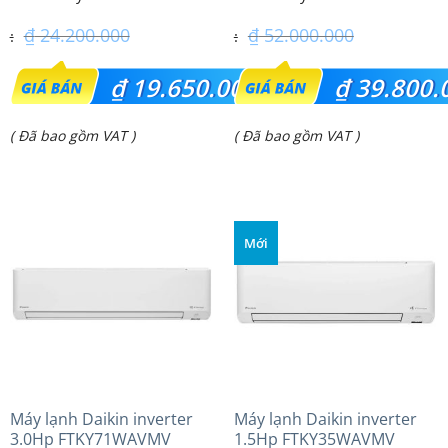
43PRH1H8 – 3 Pha
₫
24.200.000
₫
52.000.000
Giá
Giá
₫
19.650.000
₫
39.800.
gốc
gốc
Giá
Giá
( Đã bao gồm VAT )
( Đã bao gồm VAT )
là:
là:
hiện
hiện
₫ 24.200.000.
₫ 52.000.000.
tại
tại
là:
là:
Mới
₫ 19.650.000.
₫ 39.800.000.
Máy lạnh Daikin inverter
Máy lạnh Daikin inverter
3.0Hp FTKY71WAVMV
1.5Hp FTKY35WAVMV