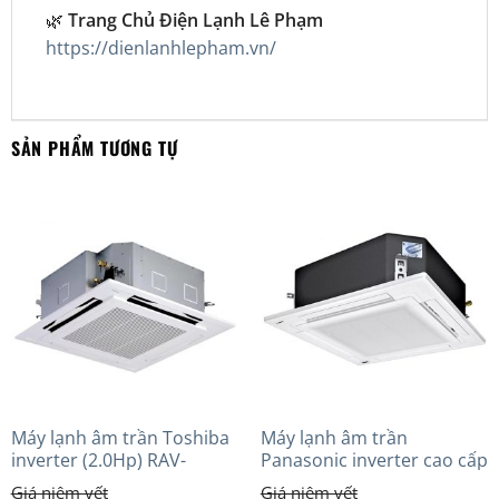
🌿
Trang Chủ Điện Lạnh Lê Phạm
https://dienlanhlepham.vn/
SẢN PHẨM TƯƠNG TỰ
Máy lạnh âm trần Toshiba
Máy lạnh âm trần
inverter (2.0Hp) RAV-
Panasonic inverter cao cấp
GV1801AP-V
(5.0Hp) S-3448PU3HA/U-