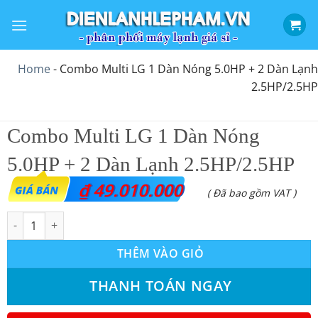
Bỏ
qua
nội
dung
Home
-
Combo Multi LG 1 Dàn Nóng 5.0HP + 2 Dàn Lạnh
2.5HP/2.5HP
Combo Multi LG 1 Dàn Nóng
5.0HP + 2 Dàn Lạnh 2.5HP/2.5HP
₫
49.010.000
( Đã bao gồm VAT )
Combo Multi LG 1 Dàn Nóng 5.0HP + 2 Dàn Lạnh 2.5HP/2.5HP s
THÊM VÀO GIỎ
THANH TOÁN NGAY