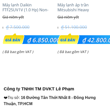
Máy lạnh Daikin
Máy lạnh áp trần
FTF25UV1V (1.0 Hp) Non-
Mitsubishi Heavy
inverter Thái lan
FDE100VG (4.0Hp) Cao cấp
– 3 Pha
₫
7.500.000
₫
51.100.000
Giá
Giá
₫
6.850.000
₫
42.800.
gốc
gốc
Giá
Giá
( Đã bao gồm VAT )
( Đã bao gồm VAT )
là:
là:
hiện
hiện
₫ 7.500.000.
₫ 51.100.000.
tại
tại
là:
là:
₫ 6.850.000.
₫ 42.800.000.
Công ty TNHH TM DVKT Lê Phạm
❤️Trụ sở:
16 Đường Tân Thới Nhất 8 - Đông Hưng
Thuận, TP.HCM