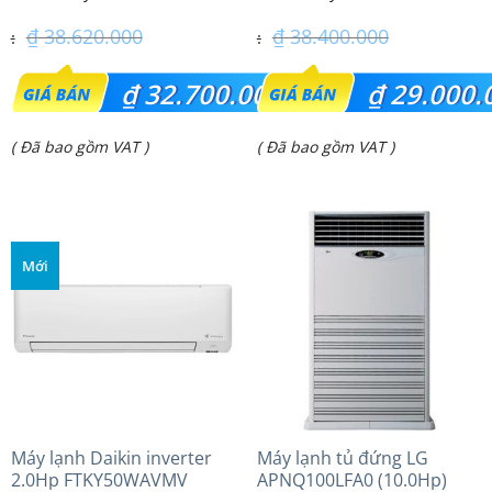
₫
38.620.000
₫
38.400.000
Giá
Giá
₫
32.700.000
₫
29.000.
gốc
gốc
Giá
Giá
( Đã bao gồm VAT )
( Đã bao gồm VAT )
là:
là:
hiện
hiện
₫ 38.620.000.
₫ 38.400.000.
tại
tại
là:
là:
Mới
₫ 32.700.000.
₫ 29.000.000.
Máy lạnh Daikin inverter
Máy lạnh tủ đứng LG
2.0Hp FTKY50WAVMV
APNQ100LFA0 (10.0Hp)