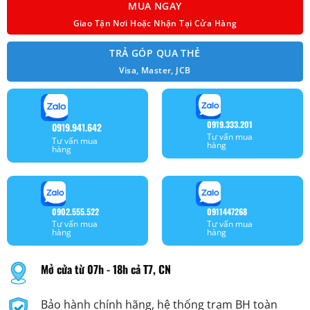
MUA NGAY
Giao Tận Nơi Hoặc Nhận Tại Cửa Hàng
TRẢ GÓP QUA THẺ
Visa, Master, JCB
0919.333.201
0919.941.642
Tư vấn mua
Tư vấn mua
hàng
hàng
0902.555.522
0911447268
Tư vấn mua
Tư vấn mua
hàng
hàng
Mở cửa từ 07h - 18h cả T7, CN
Bảo hành chính hãng, hệ thống trạm BH toàn