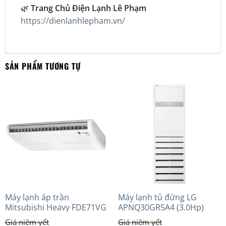
🌿
Trang Chủ Điện Lạnh Lê Phạm
https://dienlanhlepham.vn/
SẢN PHẨM TƯƠNG TỰ
Máy lạnh áp trần
Máy lạnh tủ đứng LG
Mitsubishi Heavy FDE71VG
APNQ30GR5A4 (3.0Hp)
(3.0Hp) Tiêu chuẩn
Inverter