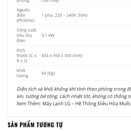
phòng
của máy)
Nguồn
điện
1 pha, 220 – 240V, 50Hz
(Ph/V/Hz)
Công suất
tiêu thụ
3.1 kW
điện
Kích
thước (C x
834 x 950 x 330 (mm)
R x S)
Khối
64 (Kg)
lượng
Diện tích và khối không khí tính theo phòng trong đ
kín, tường bê tông, cách nhiệt tốt, không có thông 
Xem Thêm:
Máy Lạnh LG
–
Hệ Thống Điều Hòa Multi
SẢN PHẨM TƯƠNG TỰ