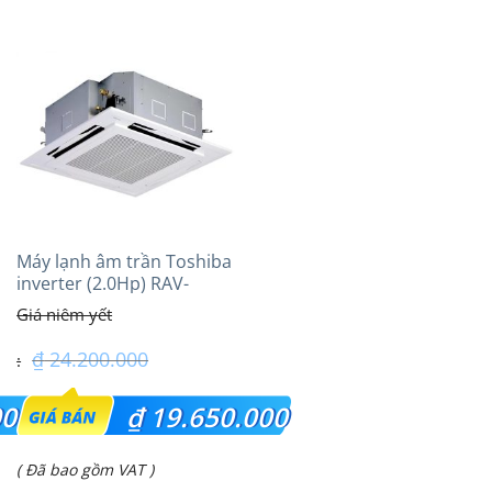
Máy lạnh âm trần Toshiba
inverter (2.0Hp) RAV-
GV1801AP-V
₫
24.200.000
Giá
000
₫
19.650.000
gốc
Giá
( Đã bao gồm VAT )
là: