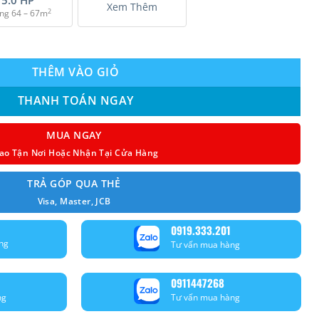
Xem Thêm
2
ng 64 – 67m
(4.5 Hp) Inverter số lượng
THÊM VÀO GIỎ
THANH TOÁN NGAY
MUA NGAY
ao Tận Nơi Hoặc Nhận Tại Cửa Hàng
TRẢ GÓP QUA THẺ
Visa, Master, JCB
0919.333.201
ng
Tư vấn mua hàng
0911447268
ng
Tư vấn mua hàng