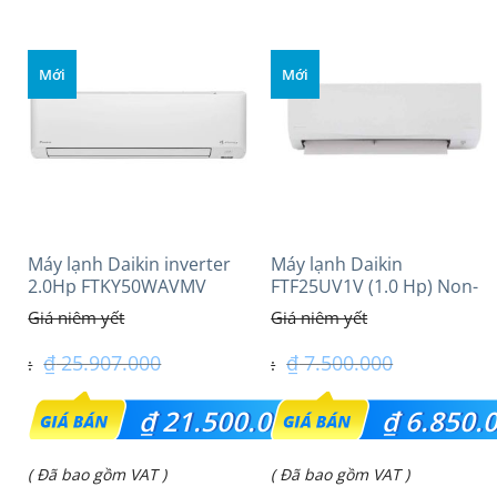
Mới
Mới
Máy lạnh Daikin inverter
Máy lạnh Daikin
2.0Hp FTKY50WAVMV
FTF25UV1V (1.0 Hp) Non-
inverter Thái lan
₫
25.907.000
₫
7.500.000
Giá
Giá
₫
21.500.000
₫
6.850.
gốc
gốc
Giá
Giá
( Đã bao gồm VAT )
( Đã bao gồm VAT )
là:
là: