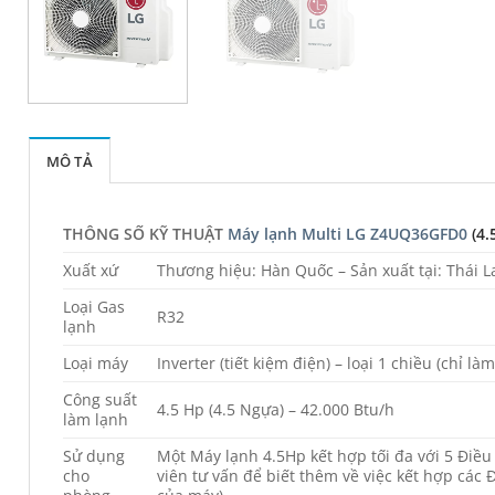
MÔ TẢ
THÔNG SỐ KỸ THUẬT
Máy lạnh Multi LG Z4UQ36GFD0
(4.
Xuất xứ
Thương hiệu: Hàn Quốc – Sản xuất tại: Thái L
Loại Gas
R32
lạnh
Loại máy
Inverter (tiết kiệm điện) – loại 1 chiều (chỉ là
Công suất
4.5 Hp (4.5 Ngựa) – 42.000 Btu/h
làm lạnh
Sử dụng
Một Máy lạnh 4.5Hp kết hợp tối đa với 5 Điều 
cho
viên tư vấn để biết thêm về việc kết hợp các 