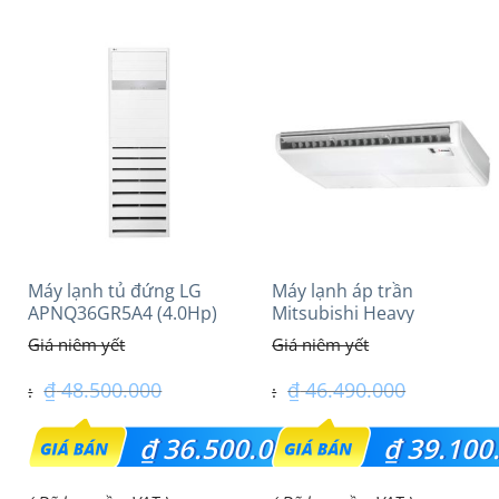
hiện
hiện
₫ 25.907.000.
₫ 7.500.000.
tại
tại
là:
là:
₫ 21.500.000.
₫ 6.850.000.
Máy lạnh tủ đứng LG
Máy lạnh áp trần
APNQ36GR5A4 (4.0Hp)
Mitsubishi Heavy
inverter
FDE100VG (4.0Hp) Cao
cấp – 1 Pha
₫
48.500.000
₫
46.490.000
Giá
Giá
₫
36.500.000
₫
39.100
gốc
gốc