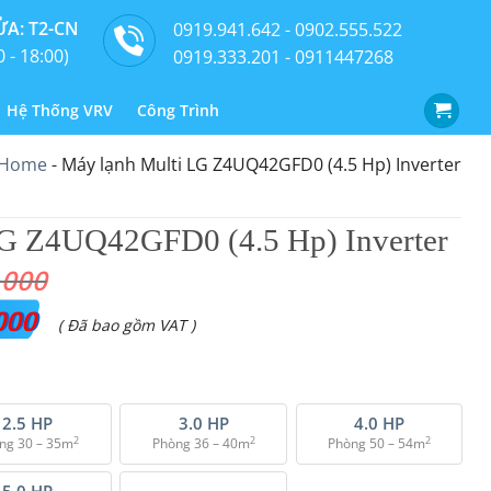
A: T2-CN
0919.941.642 - 0902.555.522
0 - 18:00)
0919.333.201 - 0911447268
Hệ Thống VRV
Công Trình
Home
-
Máy lạnh Multi LG Z4UQ42GFD0 (4.5 Hp) Inverter
LG Z4UQ42GFD0 (4.5 Hp) Inverter
.000
000
Giá
( Đã bao gồm VAT )
hiện
tại
là:
2.5 HP
3.0 HP
4.0 HP
2
2
2
ng 30 – 35m
Phòng 36 – 40m
Phòng 50 – 54m
₫ 29.500.000.
5.0 HP