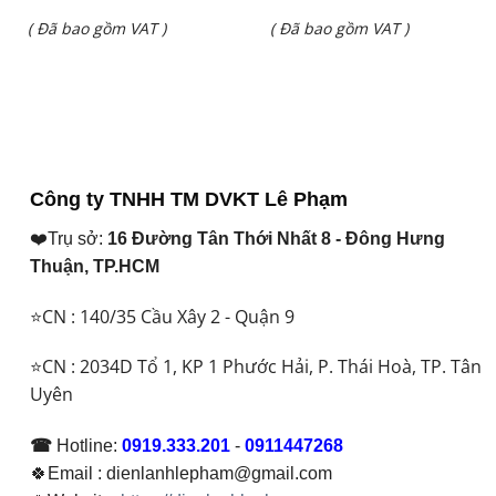
gốc
gốc
Giá
Giá
( Đã bao gồm VAT )
( Đã bao gồm VAT )
là:
là:
hiện
hiện
₫ 13.627.000.
₫ 31.200.000.
tại
tại
là:
là:
₫ 10.550.000.
₫ 28.350.000.
Công ty TNHH TM DVKT Lê Phạm
❤️Trụ sở:
16 Đường Tân Thới Nhất 8 - Đông Hưng
Thuận, TP.HCM
⭐CN : 140/35 Cầu Xây 2 - Quận 9
⭐CN : 2034D Tổ 1, KP 1 Phước Hải, P. Thái Hoà, TP. Tân
Uyên
☎
Hotline:
0919.333.201
-
0911447268
🍀Email : dienlanhlepham@gmail.com