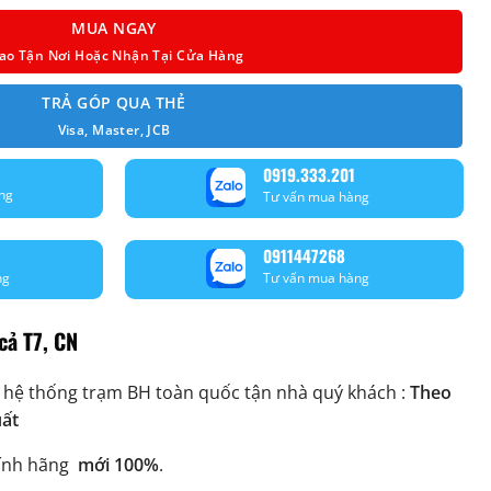
MUA NGAY
ao Tận Nơi Hoặc Nhận Tại Cửa Hàng
TRẢ GÓP QUA THẺ
Visa, Master, JCB
0919.333.201
ng
Tư vấn mua hàng
0911447268
ng
Tư vấn mua hàng
cả T7, CN
 hệ thống trạm BH toàn quốc tận nhà quý khách :
Theo
uất
ính hãng
mới 100%
.