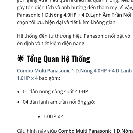
gọn gàng vừa hiệu quả là điều rất quan trọng. Nếu l
gây tốn diện tích và ảnh hưởng đến thẩm mỹ. Vì vậy
Panasonic 1 D.Nóng 4.0HP + 4 D.Lạnh Âm Trần Nối 
chọn tối ưu, hiện đại và tiết kiệm không gian.
Hệ thống đến từ thương hiệu
Panasonic
nổi bật với
ổn định và tiết kiệm điện năng.
🌟 Tổng Quan Hệ Thống
Combo Multi Panasonic 1 D.Nóng 4.0HP + 4 D.Lạnh
1.0HP x 4
bao gồm:
01 dàn nóng công suất 4.0HP
04 dàn lạnh âm trần nối ống gió:
1.0HP x 4
Cấu hình này giúp
Combo Multi Panasonic 1 D.Nóng