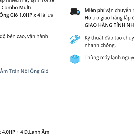
ắp nhiều máy lạnh rời sẽ
,
Combo Multi
Miễn phí
vận chuyển n
Ống Gió 1.0HP x 4
là lựa
Hỗ trợ giao hàng lắp 
GIAO HÀNG TỈNH NHA
 độ bền cao, vận hành
Kỹ thuật đào tạo chuy
nhanh chóng.
Thùng máy lạnh nguyê
 Âm Trần Nối Ống Gió
 4.0HP + 4 D.Lạnh Âm