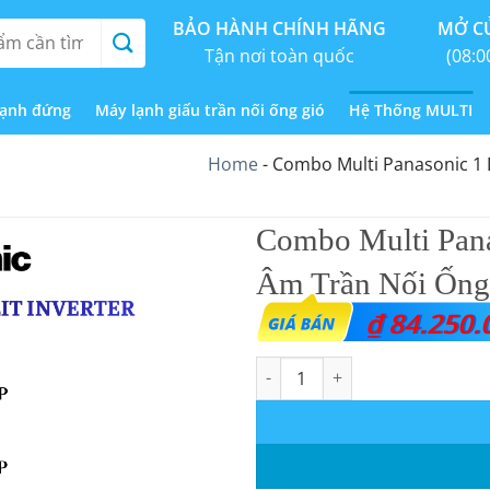
BẢO HÀNH CHÍNH HÃNG
MỞ CỬ
Tận nơi toàn quốc
(08:0
lạnh đứng
Máy lạnh giấu trần nối ống gió
Hệ Thống MULTI
Home
-
Combo Multi Panasonic 1 
Combo Multi Pana
Âm Trần Nối Ống
₫
84.250.
Combo Multi Panasonic 1 D.Nón