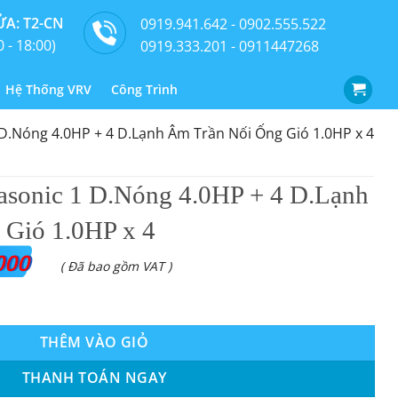
A: T2-CN
0919.941.642 - 0902.555.522
0 - 18:00)
0919.333.201 - 0911447268
Hệ Thống VRV
Công Trình
D.Nóng 4.0HP + 4 D.Lạnh Âm Trần Nối Ống Gió 1.0HP x 4
sonic 1 D.Nóng 4.0HP + 4 D.Lạnh
 Gió 1.0HP x 4
000
( Đã bao gồm VAT )
g 4.0HP + 4 D.Lạnh Âm Trần Nối Ống Gió 1.0HP x 4 số lượng
THÊM VÀO GIỎ
THANH TOÁN NGAY