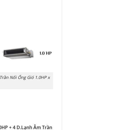
Trần Nối Ống Gió 1.0HP x
0HP + 4 D.Lạnh Âm Trần