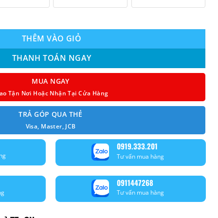
₫ 170.000.000.
er 18.0Hp FVPR500PY1 - 3 Pha - đặt sàn nối ống gió số lượng
THÊM VÀO GIỎ
THANH TOÁN NGAY
MUA NGAY
ao Tận Nơi Hoặc Nhận Tại Cửa Hàng
TRẢ GÓP QUA THẺ
Visa, Master, JCB
0919.333.201
ng
Tư vấn mua hàng
0911447268
ng
Tư vấn mua hàng