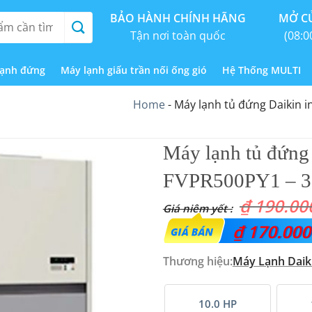
BẢO HÀNH CHÍNH HÃNG
MỞ CỬ
Tận nơi toàn quốc
(08:0
lạnh đứng
Máy lạnh giấu trần nối ống gió
Hệ Thống MULTI
Home
-
Máy lạnh tủ đứng Daikin i
Máy lạnh tủ đứng 
FVPR500PY1 – 3 P
₫
190.00
Giá
₫
170.000
gốc
Thương hiệu:
Máy Lạnh Daik
là:
₫ 190.000.000.
10.0 HP