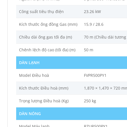
Công suất tiêu thụ điện
23.26 kW
Kích thước ống đồng Gas (mm)
15.9 / 28.6
Chiều dài ống gas tối đa (m)
70 m (Chiều dài tương
Chênh lệch độ cao (tối đa) (m)
50 m
DÀN LẠNH
Model Điều hoà
FVPR500PY1
Kích thước Điều hoà (mm)
1,870 × 1,470 × 720 m
Trọng lượng Điều hoà (Kg)
250 kg
DÀN NÓNG
Model Máy lạnh
RZUR500PY1