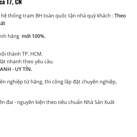
cả T7, CN
 hệ thống trạm BH toàn quốc tận nhà quý khách :
Theo
uất
ính hãng
mới 100%
.
ội thành TP. HCM.
đặt nhanh theo yêu cầu.
NH - UY TÍN.
ên nghiệp từ hãng, thi công lắp đặt chuyên nghiệp,
n đai - nguyên kiện theo tiêu chuẩn Nhà Sản Xuất