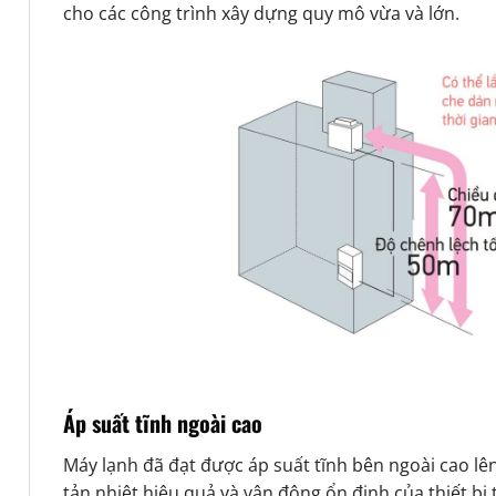
cho các công trình xây dựng quy mô vừa và lớn.
Áp suất tĩnh ngoài cao
Máy lạnh đã đạt được áp suất tĩnh bên ngoài cao lê
tản nhiệt hiệu quả và vận động ổn định của thiết bị