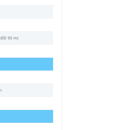
 đối 90 m)
m