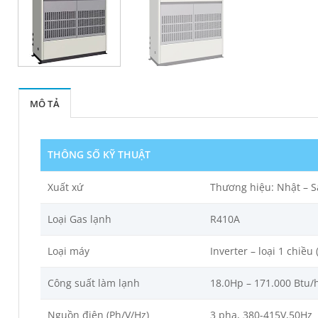
MÔ TẢ
THÔNG SỐ KỸ THUẬT
Xuất xứ
Thương hiệu: Nhật – Sả
Loại Gas lạnh
R410A
Loại máy
Inverter – loại 1 chiều 
Công suất làm lạnh
18.0Hp – 171.000 Btu/
Nguồn điện (Ph/V/Hz)
3 pha, 380-415V,50Hz