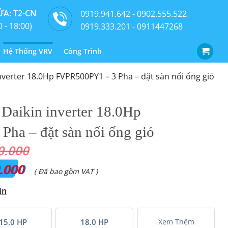
A: T2-CN
0919.941.642 - 0902.555.522
0 - 18:00)
0919.333.201 - 0911447268
Hệ Thống VRV
Công Trình
nverter 18.0Hp FVPR500PY1 – 3 Pha – đặt sàn nối ống gió
Daikin inverter 18.0Hp
ha – đặt sàn nối ống gió
0.000
.000
Giá
( Đã bao gồm VAT )
hiện
in
tại
là:
15.0 HP
18.0 HP
Xem Thêm