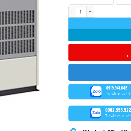
Máy lạnh tủ đứng Daikin invert
Gi
0919.941.642
Tư vấn mua hà
0902.555.522
Tư vấn mua hà