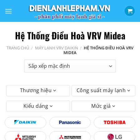
Bỏ
qua
nội
dung
Hệ Thống Điều Hoà VRV Midea
TRANG CHỦ
/
MÁY LẠNH VRV DAIKIN
/
HỆ THỐNG ĐIỀU HOÀ VRV
MIDEA
Thương hiệu
Công suất máy lạnh
Kiểu dáng
Mức giá