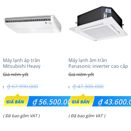
Máy lạnh áp trần
Máy lạnh âm trần
Mitsubishi Heavy
Panasonic inverter cao cấp
FDE140VG (6.0Hp) Cao cấp
(6.0Hp) S-3448PU3HA/U-
– 1 Pha
48PRH1H5
₫
67.990.000
₫
47.300.000
Giá
Giá
₫
56.500.000
₫
43.600.
gốc
gốc
Giá
Giá
( Đã bao gồm VAT )
( Đã bao gồm VAT )
là:
là:
hiện
hiện
₫ 67.990.000.
₫ 47.300.000.