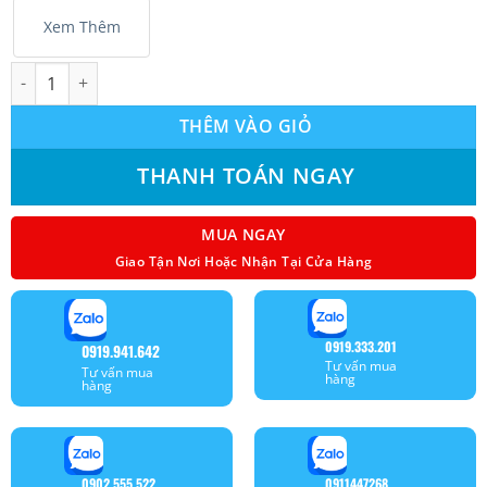
Xem Thêm
Điều hoà âm trần nối ống gió VRV Mitsubishi Electric inverter 
THÊM VÀO GIỎ
THANH TOÁN NGAY
MUA NGAY
Giao Tận Nơi Hoặc Nhận Tại Cửa Hàng
0919.333.201
0919.941.642
Tư vấn mua
Tư vấn mua
hàng
hàng
0902.555.522
0911447268