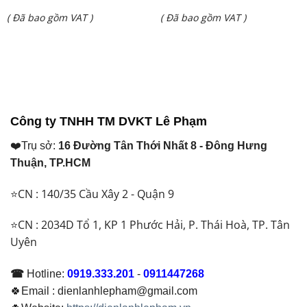
Giá
Giá
( Đã bao gồm VAT )
( Đã bao gồm VAT )
là:
là:
hiện
hiện
₫ 42.750.000.
₫ 52.000.000.
tại
tại
là:
là:
₫ 40.600.000.
₫ 39.800.000.
Công ty TNHH TM DVKT Lê Phạm
❤️Trụ sở:
16 Đường Tân Thới Nhất 8 - Đông Hưng
Thuận, TP.HCM
⭐CN : 140/35 Cầu Xây 2 - Quận 9
⭐CN : 2034D Tổ 1, KP 1 Phước Hải, P. Thái Hoà, TP. Tân
Uyên
☎
Hotline:
0919.333.201
-
0911447268
🍀Email : dienlanhlepham@gmail.com