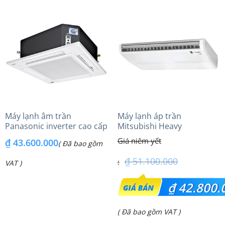
tại
tại
là:
là:
₫ 56.500.000.
₫ 43.600.000.
Máy lạnh âm trần
Máy lạnh áp trần
Panasonic inverter cao cấp
Mitsubishi Heavy
(6.0Hp) S-3448PU3HA/U-
FDE100VG (4.0Hp) Cao cấp
₫
43.600.000
( Đã bao gồm
48PRH1H8 – 3 Pha
– 3 Pha
₫
51.100.000
VAT )
Giá
₫
42.800.
gốc
Giá
( Đã bao gồm VAT )
là: