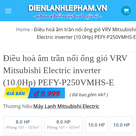
Bỏ
qua
nội
dung
Home
-
Điều hoà âm trần nối ống gió VRV Mitsubishi
Electric inverter (10.0Hp) PEFY-P250VMHS-E
Điều hoà âm trần nối ống gió VRV
Mitsubishi Electric inverter
(10.0Hp) PEFY-P250VMHS-E
₫
9.999
( Đã bao gồm VAT )
Thương hiệu:
Máy Lạnh Mitsubishi Electric
8.0 HP
8.0 HP
10.0 HP
10.0 HP
2
2
Phòng 101 – 107m
Phòng 101 – 107m