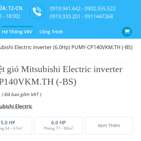
A: T2-CN
0919.941.642 - 0902.555.522
0 - 18:00)
0919.333.201 - 0911447268
Hệ Thống VRV
Công Trình
subishi Electric inverter (6.0Hp) PUMY-CP140VKM.TH (-BS)
t gió Mitsubishi Electric inverter
P140VKM.TH (-BS)
( Đã bao gồm VAT )
bishi Electric
5.0 HP
6.0 HP
Xem Thêm
2
2
ng 64 – 67m
Phòng 77 – 80m
ishi Electric inverter (6.0Hp) PUMY-CP140VKM.TH (-BS) số lượng