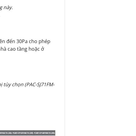
g này.
.
 lên đến 30Pa cho phép
nhà cao tầng hoặc ở
bị tùy chọn (PAC-SJ71FM-