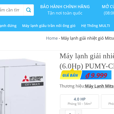
BẢO HÀNH CHÍNH HÃNG
MỞ CỬ
Tận nơi toàn quốc
(08:0
lạnh đứng
Máy lạnh giấu trần nối ống gió
Hệ Thống MULTI
Home
-
Máy lạnh giải nhiệt gió Mit
Máy lạnh giải nhiệ
(6.0Hp) PUMY-C
₫
9.999
Thương hiệu:
Máy Lạnh Mitsu
4.0 HP
2
Phòng 50 – 54m
Phò
Máy lạnh giải nhiệt gió Mitsub