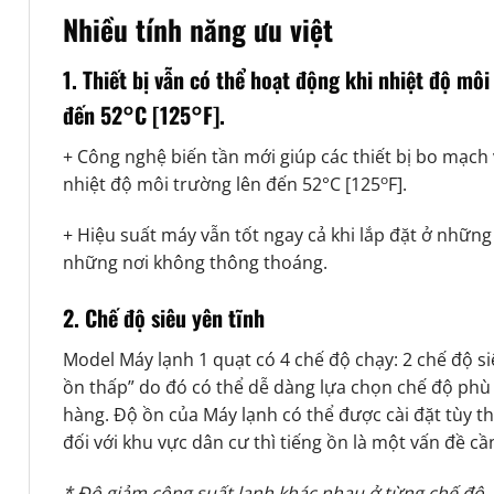
Nhiều tính năng ưu việt
1. Thiết bị vẫn có thể hoạt động khi nhiệt độ môi
đến 52°C [125°F].
+ Công nghệ biến tần mới giúp các thiết bị bo mạch
o
nhiệt độ môi trường lên đến 52°C [125
F].
+ Hiệu suất máy vẫn tốt ngay cả khi lắp đặt ở nhữn
những nơi không thông thoáng.
2. Chế độ siêu yên tĩnh
Model Máy lạnh 1 quạt có 4 chế độ chạy: 2 chế độ si
ồn thấp” do đó có thể dễ dàng lựa chọn chế độ phù
hàng. Độ ồn của Máy lạnh có thể được cài đặt tùy th
đối với khu vực dân cư thì tiếng ồn là một vấn đề c
* Độ giảm công suất lạnh khác nhau ở từng chế độ.