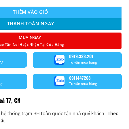
THÊM VÀO GIỎ
THANH TOÁN NGAY
MUA NGAY
ao Tận Nơi Hoặc Nhận Tại Cửa Hàng
0919.333.201
ng
Tư vấn mua hàng
0911447268
ng
Tư vấn mua hàng
cả T7, CN
 hệ thống trạm BH toàn quốc tận nhà quý khách :
Theo
uất