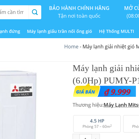
BẢO HÀNH CHÍNH HÃNG
MỞ CỬ
Tận nơi toàn quốc
(08:0
lạnh đứng
Máy lạnh giấu trần nối ống gió
Hệ Thống MULTI
Home
-
Máy lạnh giải nhiệt gió 
Máy lạnh giải nhiệ
(6.0Hp) PUMY-P
₫
9.999
Thương hiệu:
Máy Lạnh Mitsu
4.5 HP
2
Phòng 57 – 60m
Phò
Máy lạnh giải nhiệt gió Mitsubi