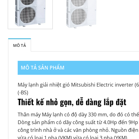
MÔ TẢ
MÔ TẢ SẢN PHẨM
Máy lạnh giải nhiệt gió Mitsubishi Electric inverte
(-BS)
Thiết kế nhỏ gọn, dễ dàng lắp đặt
Thân máy Máy lạnh có độ dày 330 mm, do đó có thế lắ
Dòng sản phẩm có dãy công suất từ 4.0Hp đến 9Hp 
công trình nhà ở và các văn phòng nhỏ. Nguồn điện
vừa có loại 1 pha (VKM) vừa có loại 3 pha (YKM).