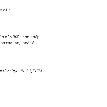
g này.
.
 lên đến 30Pa cho phép
nhà cao tầng hoặc ở
bị tùy chọn (PAC-SJ71FM-