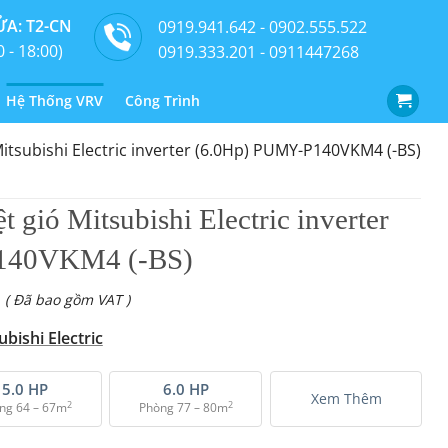
A: T2-CN
0919.941.642 - 0902.555.522
0 - 18:00)
0919.333.201 - 0911447268
Hệ Thống VRV
Công Trình
Mitsubishi Electric inverter (6.0Hp) PUMY-P140VKM4 (-BS)
t gió Mitsubishi Electric inverter
140VKM4 (-BS)
( Đã bao gồm VAT )
bishi Electric
5.0 HP
6.0 HP
Xem Thêm
2
2
ng 64 – 67m
Phòng 77 – 80m
shi Electric inverter (6.0Hp) PUMY-P140VKM4 (-BS) số lượng