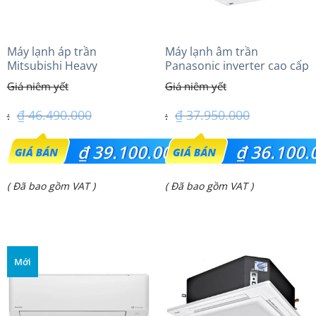
Máy lạnh áp trần
Máy lạnh âm trần
Mitsubishi Heavy
Panasonic inverter cao cấp
FDE100VG (4.0Hp) Cao cấp
(4.0Hp) S-3448PU3HA/U-
– 1 Pha
34PRH1H5
₫
46.490.000
₫
37.950.000
Giá
Giá
₫
39.100.000
₫
36.100.
gốc
gốc
Giá
Giá
( Đã bao gồm VAT )
( Đã bao gồm VAT )
là:
là:
hiện
hiện
₫ 46.490.000.
₫ 37.950.000.
tại
tại
là:
là:
Mới
₫ 39.100.000.
₫ 36.100.000.