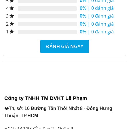
0%
| 0 đánh giá
5
₫ 31.450.000.
₫ 22.700.000.
0%
| 0 đánh giá
4
0%
| 0 đánh giá
3
0%
| 0 đánh giá
2
0%
| 0 đánh giá
1
ĐÁNH GIÁ NGAY
Công ty TNHH TM DVKT Lê Phạm
❤️Trụ sở:
16 Đường Tân Thới Nhất 8 - Đông Hưng
Thuận, TP.HCM
⭐CN : 140/35 Cầu Xây 2 - Quận 9