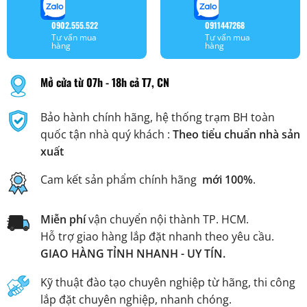
0902.555.522
0911447268
Tư vấn mua
Tư vấn mua
hàng
hàng
Mở cửa từ 07h - 18h cả T7, CN
Bảo hành chính hãng, hệ thống trạm BH toàn
quốc tận nhà quý khách :
Theo tiểu chuẩn nhà sản
xuất
Cam kết sản phẩm chính hãng
mới 100%
.
Miễn phí
vận chuyển nội thành TP. HCM.
Hỗ trợ giao hàng lắp đặt nhanh theo yêu cầu.
GIAO HÀNG TỈNH NHANH - UY TÍN.
Kỹ thuật đào tạo chuyên nghiệp từ hãng, thi công
lắp đặt chuyên nghiệp, nhanh chóng.