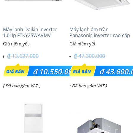
Máy lạnh Daikin inverter
Máy lạnh âm trần
1.0Hp FTKY25WAVMV
Panasonic inverter cao cấp
(6.0Hp) S-3448PU3HA/U-
48PRH1H5
₫
13.627.000
₫
47.300.000
Giá
Giá
₫
10.550.000
₫
43.600.
gốc
gốc
Giá
Giá
( Đã bao gồm VAT )
( Đã bao gồm VAT )
là:
là:
hiện
hiện
₫ 13.627.000.
₫ 47.300.000.
tại
tại
là:
là:
₫ 10.550.000.
₫ 43.600.000.