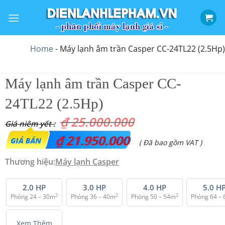
Bỏ
qua
nội
dung
Home
-
Máy lạnh âm trần Casper CC-24TL22 (2.5Hp)
Máy lạnh âm trần Casper CC-
24TL22 (2.5Hp)
₫
25.000.000
Giá
₫
21.950.000
Giá
( Đã bao gồm VAT )
gốc
hiện
Thương hiệu:
Máy lạnh Casper
là:
tại
₫ 25.000.000.
là:
2.0 HP
3.0 HP
4.0 HP
5.0 H
2
2
2
Phòng 24 – 30m
Phòng 36 – 40m
Phòng 50 – 54m
Phòng 64 –
₫ 21.950.000.
Xem Thêm