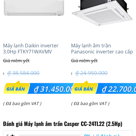
Máy lạnh Daikin inverter
Máy lạnh âm trần
3.0Hp FTKY71WAVMV
Panasonic inverter cao cấp
(2.0 Hp) S-1821PU3HA/U-
18PRH1H5
₫
38.584.000
₫
24.950.000
Giá
Giá
₫
31.450.000
₫
22.700.
gốc
gốc
Giá
Giá
( Đã bao gồm VAT )
( Đã bao gồm VAT )
là:
là:
hiện
hiện
₫ 38.584.000.
₫ 24.950.000.
Đánh giá Máy lạnh âm trần Casper CC-24TL22 (2.5Hp)
tại
tại
là:
là: