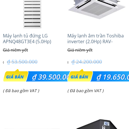
Máy lạnh tủ đứng LG
Máy lạnh âm trần Toshiba
APNQ48GT3E4 (5.0Hp)
inverter (2.0Hp) RAV-
Inverter
GV1801AP-V
₫
53.500.000
₫
24.200.000
Giá
Giá
₫
39.500.000
₫
19.650.
gốc
gốc
Giá
Giá
( Đã bao gồm VAT )
( Đã bao gồm VAT )
là:
là:
hiện
hiện
₫ 53.500.000.
₫ 24.200.000.
tại
tại
là:
là:
₫ 39.500.000.
₫ 19.650.000.