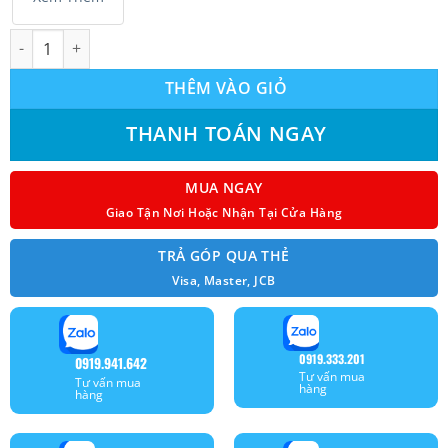
Máy lạnh âm trần Casper CC-24TL22 (2.5Hp) số lượng
THÊM VÀO GIỎ
THANH TOÁN NGAY
MUA NGAY
Giao Tận Nơi Hoặc Nhận Tại Cửa Hàng
TRẢ GÓP QUA THẺ
Visa, Master, JCB
0919.333.201
0919.941.642
Tư vấn mua
Tư vấn mua
hàng
hàng