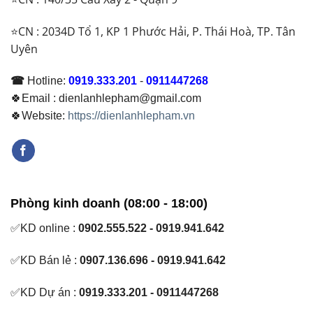
⭐CN : 2034D Tổ 1, KP 1 Phước Hải, P. Thái Hoà, TP. Tân
Uyên
☎
Hotline:
0919.333.201
-
0911447268
🍀Email : dienlanhlepham@gmail.com
🍀Website:
https://dienlanhlepham.vn
Phòng kinh doanh (08:00 - 18:00)
✅KD online :
0902.555.522 - 0919.941.642
✅KD Bán lẻ :
0907.136.696 - 0919.941.642
✅KD Dự án :
0919.333.201 - 0911447268