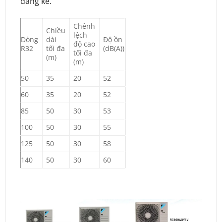
đáng kể.
Chênh
Chiều
lệch
Dòng
dài
Độ ồn
độ cao
R32
tối đa
(dB(A))
tối đa
(m)
(m)
50
35
20
52
60
35
20
52
85
50
30
53
100
50
30
55
125
50
30
58
140
50
30
60