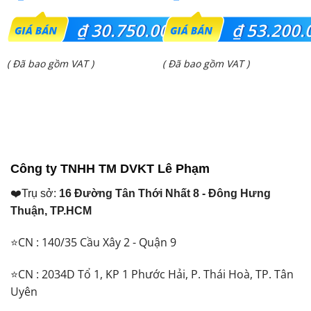
Giá
Giá
₫
30.750.000
₫
53.200.
gốc
gốc
Giá
Giá
( Đã bao gồm VAT )
( Đã bao gồm VAT )
là:
là:
hiện
hiện
₫ 32.500.000.
₫ 63.910.000.
tại
tại
là:
là:
₫ 30.750.000.
₫ 53.200.000.
Công ty TNHH TM DVKT Lê Phạm
❤️Trụ sở:
16 Đường Tân Thới Nhất 8 - Đông Hưng
Thuận, TP.HCM
⭐CN : 140/35 Cầu Xây 2 - Quận 9
⭐CN : 2034D Tổ 1, KP 1 Phước Hải, P. Thái Hoà, TP. Tân
Uyên