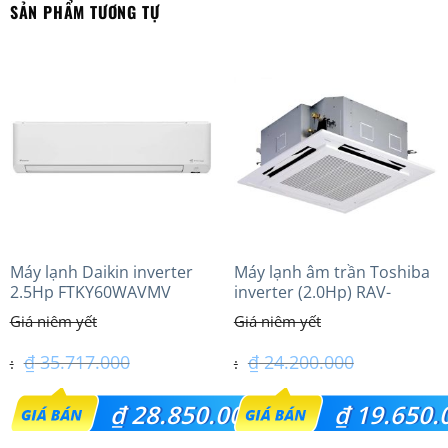
SẢN PHẨM TƯƠNG TỰ
Máy lạnh Daikin inverter
Máy lạnh âm trần Toshiba
2.5Hp FTKY60WAVMV
inverter (2.0Hp) RAV-
GV1801AP-V
₫
35.717.000
₫
24.200.000
Giá
Giá
₫
28.850.000
₫
19.650.
gốc
gốc