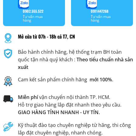
0902.555.522
0911447268
Tư vấn mua
Tư vấn mua
hàng
hàng
Mở cửa từ 07h - 18h cả T7, CN
Bảo hành chính hãng, hệ thống trạm BH toàn
quốc tận nhà quý khách :
Theo tiểu chuẩn nhà sản
xuất
Cam kết sản phẩm chính hãng
mới 100%
.
Miễn phí
vận chuyển nội thành TP. HCM.
Hỗ trợ giao hàng lắp đặt nhanh theo yêu cầu.
GIAO HÀNG TỈNH NHANH - UY TÍN.
Kỹ thuật đào tạo chuyên nghiệp từ hãng, thi công
lắp đặt chuyên nghiệp, nhanh chóng.