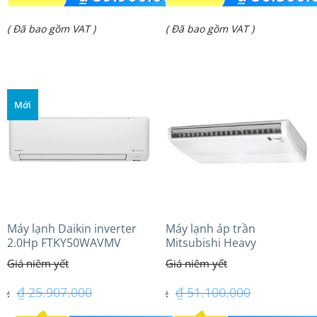
gốc
gốc
Giá
Giá
( Đã bao gồm VAT )
( Đã bao gồm VAT )
là:
là:
hiện
hiện
₫ 72.400.000.
₫ 67.810.000.
tại
tại
là:
là:
Mới
₫ 59.900.000.
₫ 56.300.000.
Máy lạnh Daikin inverter
Máy lạnh áp trần
2.0Hp FTKY50WAVMV
Mitsubishi Heavy
FDE100VG (4.0Hp) Cao cấp
– 3 Pha
₫
25.907.000
₫
51.100.000