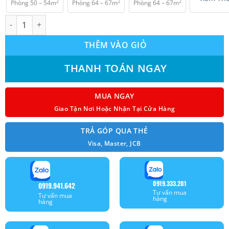
2
2
2
Phòng 50 – 54m
Phòng 64 – 67m
Phòng 64 – 67m
Máy lạnh âm trần Daikin (2.0Hp) FCC50AV1V số lượng
THÊM VÀO GIỎ
THANH TOÁN NGAY
MUA NGAY
Giao Tận Nơi Hoặc Nhận Tại Cửa Hàng
TRẢ GÓP QUA THẺ
Visa, Master, JCB
0919.333.201
0919.941.642
Tư vấn mua
Tư vấn mua
hàng
hàng