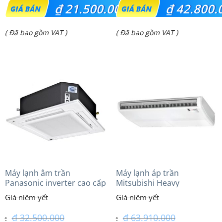
Giá
Giá
₫
21.500.000
₫
42.800.
gốc
gốc
Giá
Giá
( Đã bao gồm VAT )
( Đã bao gồm VAT )
là:
là:
hiện
hiện
₫ 25.907.000.
₫ 51.100.000.
tại
tại
là:
là:
₫ 21.500.000.
₫ 42.800.000.
Máy lạnh âm trần
Máy lạnh áp trần
Panasonic inverter cao cấp
Mitsubishi Heavy
(3.0Hp) S-2430PU3HA/U-
FDE125VG (5.0Hp) Cao cấp
24PRH1H5
– 1 Pha
₫
32.500.000
₫
63.910.000