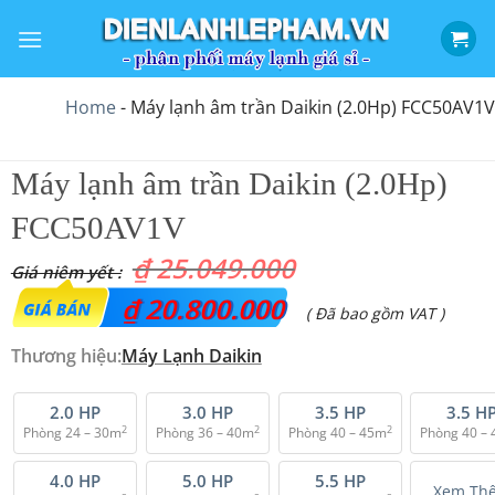
Bỏ
qua
nội
dung
Home
-
Máy lạnh âm trần Daikin (2.0Hp) FCC50AV1V
Máy lạnh âm trần Daikin (2.0Hp)
FCC50AV1V
₫
25.049.000
Giá
₫
20.800.000
Giá
( Đã bao gồm VAT )
gốc
hiện
Thương hiệu:
Máy Lạnh Daikin
là:
tại
₫ 25.049.000.
là:
2.0 HP
3.0 HP
3.5 HP
3.5 H
2
2
2
Phòng 24 – 30m
Phòng 36 – 40m
Phòng 40 – 45m
Phòng 40 –
₫ 20.800.000.
4.0 HP
5.0 HP
5.5 HP
Xem Th