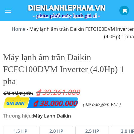
Bỏ
qua
nội
dung
Home
-
Máy lạnh âm trần Daikin FCFC100DVM Inverter
(4.0Hp) 1 pha
Máy lạnh âm trần Daikin
FCFC100DVM Inverter (4.0Hp) 1
pha
₫
39.261.000
Giá
₫
38.000.000
Giá
( Đã bao gồm VAT )
gốc
hiện
Thương hiệu:
Máy Lạnh Daikin
là:
tại
₫ 39.261.000.
là:
1.5 HP
2.0 HP
2.5 HP
3.0 H