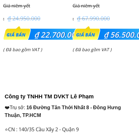
(2.0 Hp) S-1821PU3HA/U-
FDE140VG (6.0Hp) Cao cấp
18PRH1H5
– 1 Pha
₫
24.950.000
₫
67.990.000
Giá
Giá
₫
22.700.000
₫
56.500.
gốc
gốc
Giá
Giá
( Đã bao gồm VAT )
( Đã bao gồm VAT )
là:
là:
hiện
hiện
₫ 24.950.000.
₫ 67.990.000.
tại
tại
là:
là:
₫ 22.700.000.
₫ 56.500.000.
Công ty TNHH TM DVKT Lê Phạm
❤️Trụ sở:
16 Đường Tân Thới Nhất 8 - Đông Hưng
Thuận, TP.HCM
⭐CN : 140/35 Cầu Xây 2 - Quận 9