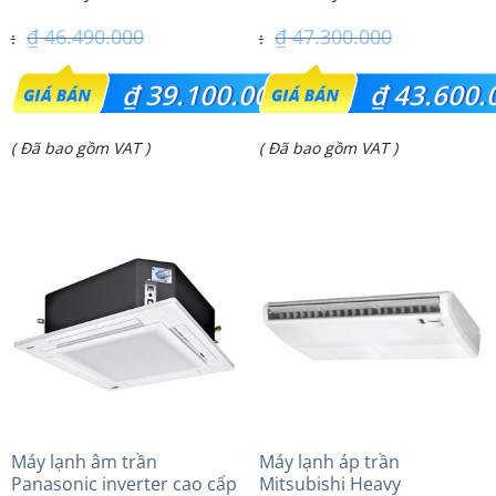
– 1 Pha
48PRH1H5
₫
46.490.000
₫
47.300.000
Giá
Giá
₫
39.100.000
₫
43.600.
gốc
gốc
Giá
Giá
( Đã bao gồm VAT )
( Đã bao gồm VAT )
là:
là:
hiện
hiện
₫ 46.490.000.
₫ 47.300.000.
tại
tại
là:
là:
₫ 39.100.000.
₫ 43.600.000.
Máy lạnh âm trần
Máy lạnh áp trần
Panasonic inverter cao cấp
Mitsubishi Heavy