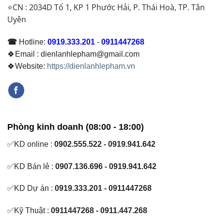
⭐CN : 2034D Tổ 1, KP 1 Phước Hải, P. Thái Hoà, TP. Tân
Uyên
☎
Hotline:
0919.333.201
-
0911447268
🍀Email : dienlanhlepham@gmail.com
🍀Website:
https://dienlanhlepham.vn
Phòng kinh doanh (08:00 - 18:00)
✅KD online :
0902.555.522 - 0919.941.642
✅KD Bán lẻ :
0907.136.696 - 0919.941.642
✅KD Dự án :
0919.333.201 - 0911447268
✅Kỹ Thuật :
0911447268 - 0911.447.268