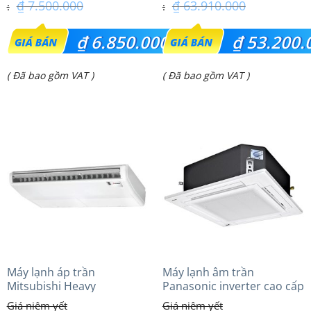
₫
7.500.000
₫
63.910.000
Giá
Giá
₫
6.850.000
₫
53.200.
gốc
gốc
Giá
Giá
( Đã bao gồm VAT )
( Đã bao gồm VAT )
là:
là:
hiện
hiện
₫ 7.500.000.
₫ 63.910.000.
tại
tại
là:
là:
₫ 6.850.000.
₫ 53.200.000.
Máy lạnh áp trần
Máy lạnh âm trần
Mitsubishi Heavy
Panasonic inverter cao cấp
FDE100VG (4.0Hp) Cao cấp
(6.0Hp) S-3448PU3HA/U-