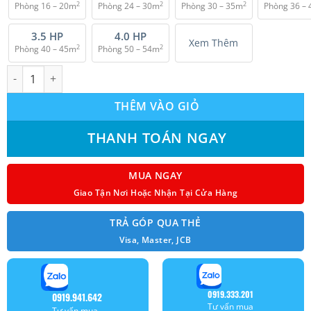
2
2
2
Phòng 16 – 20m
Phòng 24 – 30m
Phòng 30 – 35m
Phòng 36 –
₫ 38.000.000.
3.5 HP
4.0 HP
Xem Thêm
2
2
Phòng 40 – 45m
Phòng 50 – 54m
Máy lạnh âm trần Daikin FCFC100DVM Inverter (4.0Hp) 1 pha số
THÊM VÀO GIỎ
THANH TOÁN NGAY
MUA NGAY
Giao Tận Nơi Hoặc Nhận Tại Cửa Hàng
TRẢ GÓP QUA THẺ
Visa, Master, JCB
0919.333.201
0919.941.642
Tư vấn mua
Tư vấn mua