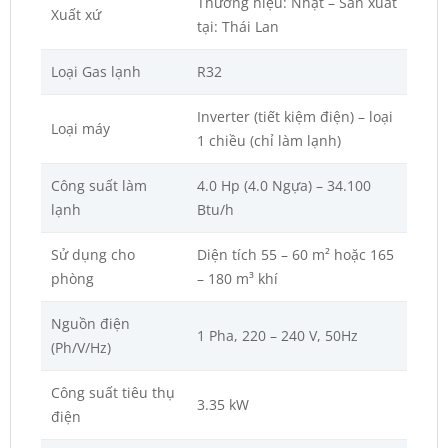
Thương hiệu: Nhật – Sản xuất
Xuất xứ
tại: Thái Lan
Loại Gas lạnh
R32
Inverter (tiết kiệm điện) – loại
Loại máy
1 chiều (chỉ làm lạnh)
Công suất làm
4.0 Hp (4.0 Ngựa) – 34.100
lạnh
Btu/h
Sử dụng cho
Diện tích 55 – 60 m² hoặc 165
phòng
– 180 m³ khí
Nguồn điện
1 Pha, 220 – 240 V, 50Hz
(Ph/V/Hz)
Công suất tiêu thụ
3.35 kW
điện