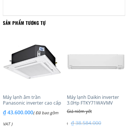
SẢN PHẨM TƯƠNG TỰ
Máy lạnh âm trần
Máy lạnh Daikin inverter
Panasonic inverter cao cấp
3.0Hp FTKY71WAVMV
(6.0Hp) S-3448PU3HA/U-
₫
43.600.000
( Đã bao gồm
48PRH1H8 – 3 Pha
₫
38.584.000
VAT )