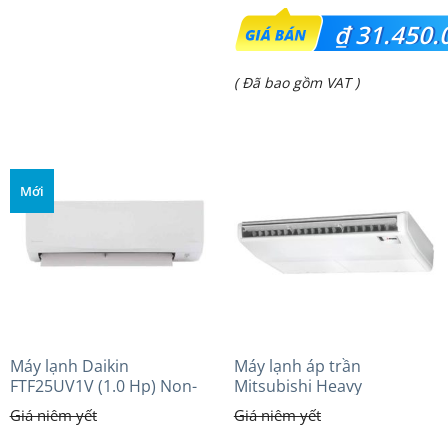
Giá
₫
31.450.
gốc
Giá
( Đã bao gồm VAT )
là:
hiện
₫ 38.584.000.
tại
là:
Mới
₫ 31.450.000.
Máy lạnh Daikin
Máy lạnh áp trần
FTF25UV1V (1.0 Hp) Non-
Mitsubishi Heavy
inverter Thái lan
FDE125VG (5.0Hp) Cao cấp
– 1 Pha