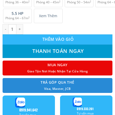
2
2
2
Phòng 36 – 40m
Phòng 40 – 45m
Phòng 50 – 54m
Phòng 64 –
₫ 45.650.000.
5.5 HP
Xem Thêm
2
Phòng 64 – 67m
Máy lạnh âm trần Daikin FCFC140DVM Inverter (5.5Hp) 3 pha số
THÊM VÀO GIỎ
THANH TOÁN NGAY
MUA NGAY
Giao Tận Nơi Hoặc Nhận Tại Cửa Hàng
TRẢ GÓP QUA THẺ
Visa, Master, JCB
0919.333.201
0919.941.642
Tư vấn mua
Tư vấn mua