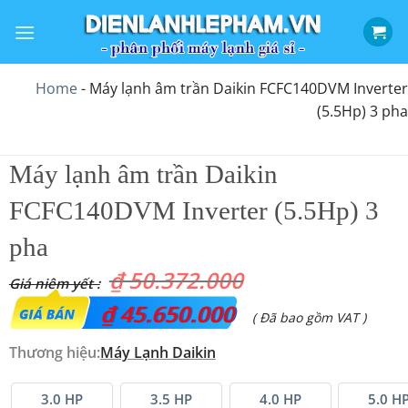
Bỏ
qua
nội
dung
Home
-
Máy lạnh âm trần Daikin FCFC140DVM Inverter
(5.5Hp) 3 pha
Máy lạnh âm trần Daikin
FCFC140DVM Inverter (5.5Hp) 3
pha
₫
50.372.000
Giá
₫
45.650.000
Giá
( Đã bao gồm VAT )
gốc
hiện
Thương hiệu:
Máy Lạnh Daikin
là:
tại
₫ 50.372.000.
là:
3.0 HP
3.5 HP
4.0 HP
5.0 H