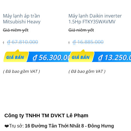
Máy lạnh áp trần
Máy lạnh Daikin inverter
Mitsubishi Heavy
1.5Hp FTKY35WAVMV
FDE125VG (5.0Hp) Cao cấp
– 3 Pha
₫
67.810.000
₫
16.885.000
Giá
Giá
₫
56.300.000
₫
13.250.
gốc
gốc
Giá
Giá
( Đã bao gồm VAT )
( Đã bao gồm VAT )
là:
là:
hiện
hiện
₫ 67.810.000.
₫ 16.885.000.
tại
tại
là:
là:
₫ 56.300.000.
₫ 13.250.000.
Công ty TNHH TM DVKT Lê Phạm
❤️Trụ sở:
16 Đường Tân Thới Nhất 8 - Đông Hưng