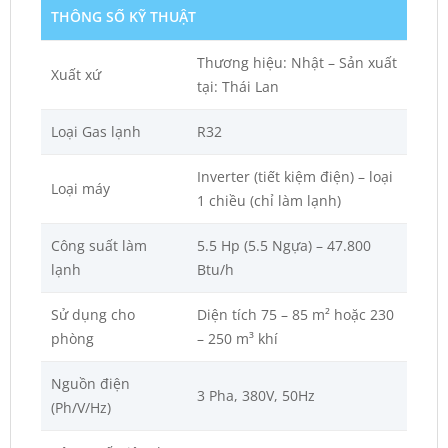
THÔNG SỐ KỸ THUẬT
Thương hiệu: Nhật – Sản xuất
Xuất xứ
tại: Thái Lan
Loại Gas lạnh
R32
Inverter (tiết kiệm điện) – loại
Loại máy
1 chiều (chỉ làm lạnh)
Công suất làm
5.5 Hp (5.5 Ngựa) – 47.800
lạnh
Btu/h
Sử dụng cho
Diện tích 75 – 85 m² hoặc 230
phòng
– 250 m³ khí
Nguồn điện
3 Pha, 380V, 50Hz
(Ph/V/Hz)