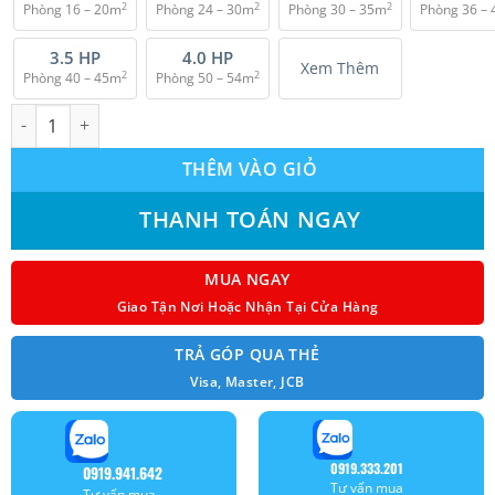
2
2
2
Phòng 16 – 20m
Phòng 24 – 30m
Phòng 30 – 35m
Phòng 36 –
₫ 32.000.000.
3.5 HP
4.0 HP
Xem Thêm
2
2
Phòng 40 – 45m
Phòng 50 – 54m
Máy lạnh âm trần Daikin FCFC71DVM Inverter (3.0Hp) 1 pha số l
THÊM VÀO GIỎ
THANH TOÁN NGAY
MUA NGAY
Giao Tận Nơi Hoặc Nhận Tại Cửa Hàng
TRẢ GÓP QUA THẺ
Visa, Master, JCB
0919.333.201
0919.941.642
Tư vấn mua
Tư vấn mua