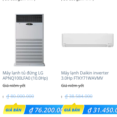
hiện
hiện
₫ 51.100.000.
₫ 31.200.000.
tại
tại
là:
là:
₫ 42.800.000.
₫ 28.350.000.
Máy lạnh tủ đứng LG
Máy lạnh Daikin inverter
APNQ100LFA0 (10.0Hp)
3.0Hp FTKY71WAVMV
₫
80.000.000
₫
38.584.000
Giá
Giá
₫
76.200.000
₫
31.450.
gốc
gốc