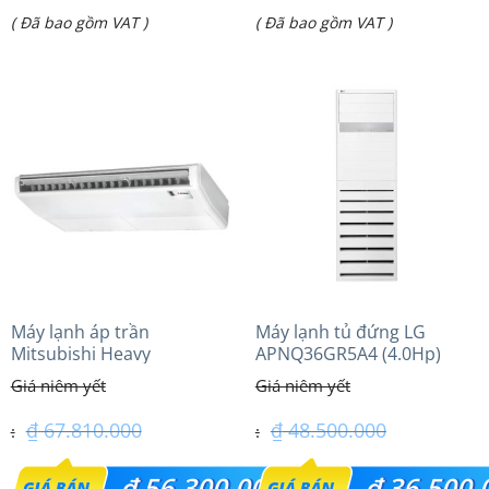
Giá
Giá
( Đã bao gồm VAT )
( Đã bao gồm VAT )
là:
là:
hiện
hiện
₫ 80.000.000.
₫ 38.584.000.
tại
tại
là:
là:
₫ 76.200.000.
₫ 31.450.000.
Máy lạnh áp trần
Máy lạnh tủ đứng LG
Mitsubishi Heavy
APNQ36GR5A4 (4.0Hp)
FDE125VG (5.0Hp) Cao cấp
inverter
– 3 Pha
₫
67.810.000
₫
48.500.000
Giá
Giá
₫
56.300.000
₫
36.500.