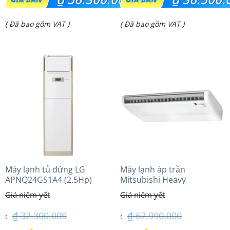
gốc
gốc
Giá
Giá
( Đã bao gồm VAT )
( Đã bao gồm VAT )
là:
là:
hiện
hiện
₫ 67.810.000.
₫ 48.500.000.
tại
tại
là:
là:
₫ 56.300.000.
₫ 36.500.000.
Máy lạnh tủ đứng LG
Máy lạnh áp trần
APNQ24GS1A4 (2.5Hp)
Mitsubishi Heavy
Inverter
FDE140VG (6.0Hp) Cao cấp
– 1 Pha
₫
32.300.000
₫
67.990.000