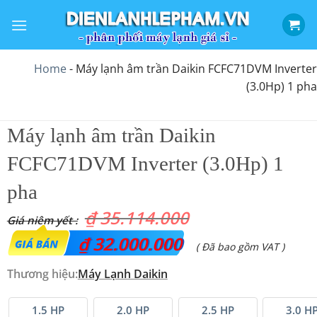
Bỏ
qua
nội
dung
Home
-
Máy lạnh âm trần Daikin FCFC71DVM Inverter
(3.0Hp) 1 pha
Máy lạnh âm trần Daikin
FCFC71DVM Inverter (3.0Hp) 1
pha
₫
35.114.000
Giá
₫
32.000.000
Giá
( Đã bao gồm VAT )
gốc
hiện
Thương hiệu:
Máy Lạnh Daikin
là:
tại
₫ 35.114.000.
là:
1.5 HP
2.0 HP
2.5 HP
3.0 H