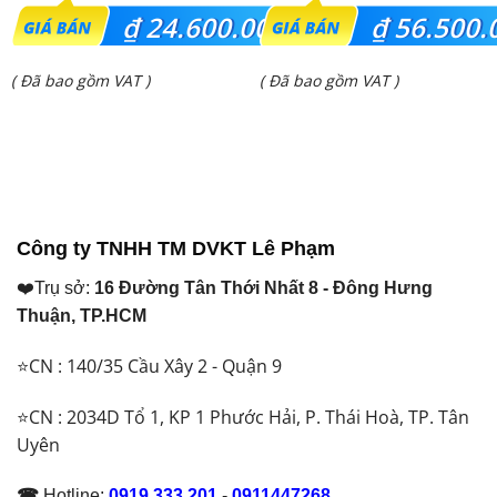
Giá
Giá
₫
24.600.000
₫
56.500.
gốc
gốc
Giá
Giá
( Đã bao gồm VAT )
( Đã bao gồm VAT )
là:
là:
hiện
hiện
₫ 32.300.000.
₫ 67.990.000.
tại
tại
là:
là:
₫ 24.600.000.
₫ 56.500.000.
Công ty TNHH TM DVKT Lê Phạm
❤️Trụ sở:
16 Đường Tân Thới Nhất 8 - Đông Hưng
Thuận, TP.HCM
⭐CN : 140/35 Cầu Xây 2 - Quận 9
⭐CN : 2034D Tổ 1, KP 1 Phước Hải, P. Thái Hoà, TP. Tân
Uyên
☎
Hotline:
0919.333.201
-
0911447268