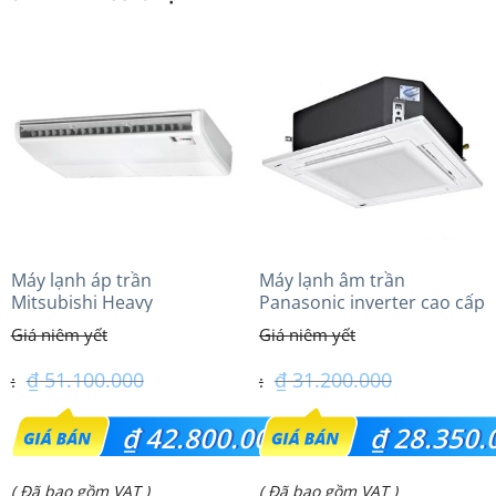
Máy lạnh áp trần
Máy lạnh âm trần
Mitsubishi Heavy
Panasonic inverter cao cấp
FDE100VG (4.0Hp) Cao cấp
(2.5Hp) S-1821PU3HA/U-
– 3 Pha
21PRH1H5
₫
51.100.000
₫
31.200.000
Giá
Giá
₫
42.800.000
₫
28.350.
gốc
gốc
Giá
Giá
( Đã bao gồm VAT )
( Đã bao gồm VAT )
là:
là: