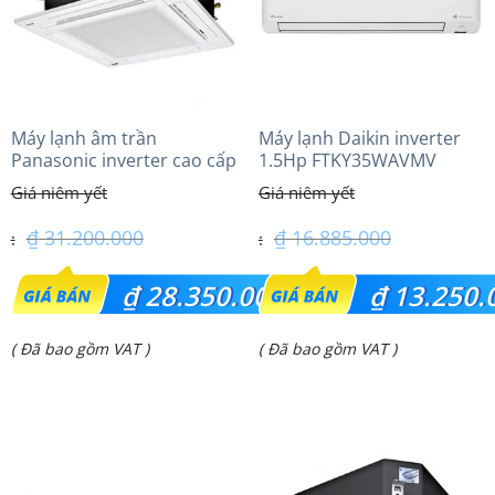
Máy lạnh âm trần
Máy lạnh Daikin inverter
Panasonic inverter cao cấp
1.5Hp FTKY35WAVMV
(2.5Hp) S-1821PU3HA/U-
21PRH1H5
₫
31.200.000
₫
16.885.000
Giá
Giá
₫
28.350.000
₫
13.250.
gốc
gốc
Giá
Giá
( Đã bao gồm VAT )
( Đã bao gồm VAT )
là:
là:
hiện
hiện
₫ 31.200.000.
₫ 16.885.000.
tại
tại
là:
là:
₫ 28.350.000.
₫ 13.250.000.