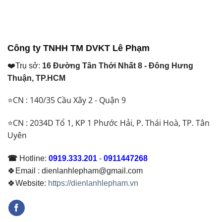
tại
tại
là:
là:
₫ 10.550.000.
₫ 24.600.000.
Công ty TNHH TM DVKT Lê Phạm
❤️Trụ sở:
16 Đường Tân Thới Nhất 8 - Đông Hưng
Thuận, TP.HCM
⭐CN : 140/35 Cầu Xây 2 - Quận 9
⭐CN : 2034D Tổ 1, KP 1 Phước Hải, P. Thái Hoà, TP. Tân
Uyên
☎
Hotline:
0919.333.201
-
0911447268
🍀Email : dienlanhlepham@gmail.com
🍀Website:
https://dienlanhlepham.vn