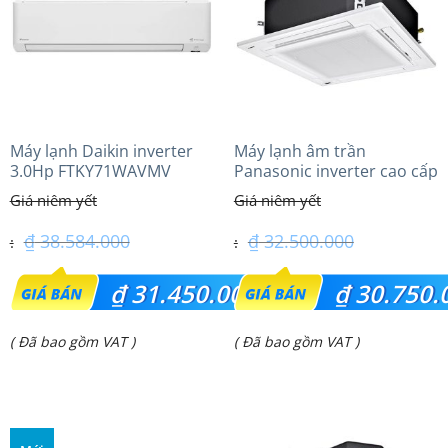
Máy lạnh Daikin inverter
Máy lạnh âm trần
3.0Hp FTKY71WAVMV
Panasonic inverter cao cấp
(3.0Hp) S-2430PU3HA/U-
24PRH1H5
₫
38.584.000
₫
32.500.000
Giá
Giá
₫
31.450.000
₫
30.750.
gốc
gốc
Giá
Giá
( Đã bao gồm VAT )
( Đã bao gồm VAT )
là:
là:
hiện
hiện
₫ 38.584.000.
₫ 32.500.000.
tại
tại
là:
là: