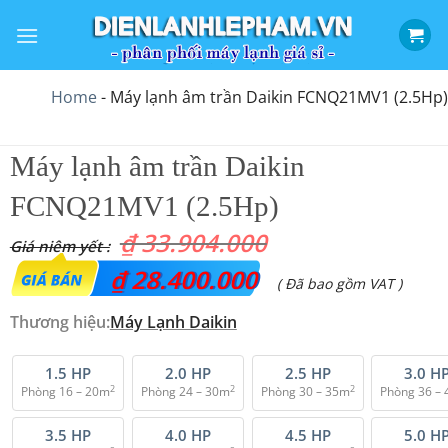
Bỏ
qua
nội
dung
Home
-
Máy lạnh âm trần Daikin FCNQ21MV1 (2.5Hp)
Máy lạnh âm trần Daikin
FCNQ21MV1 (2.5Hp)
₫
33.904.000
Giá
₫
28.400.000
Giá
( Đã bao gồm VAT )
gốc
hiện
Thương hiệu:
Máy Lạnh Daikin
là:
tại
₫ 33.904.000.
là:
1.5 HP
2.0 HP
2.5 HP
3.0 H
2
2
2
Phòng 16 – 20m
Phòng 24 – 30m
Phòng 30 – 35m
Phòng 36 –
₫ 28.400.000.
3.5 HP
4.0 HP
4.5 HP
5.0 H