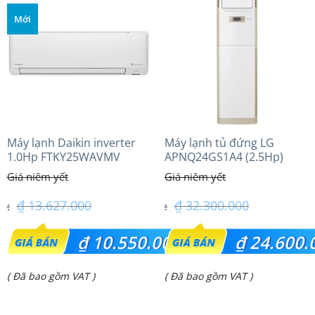
là:
là:
Mới
₫ 21.500.000.
₫ 36.100.000.
Máy lạnh Daikin inverter
Máy lạnh tủ đứng LG
1.0Hp FTKY25WAVMV
APNQ24GS1A4 (2.5Hp)
Inverter
₫
13.627.000
₫
32.300.000
Giá
Giá
₫
10.550.000
₫
24.600.
gốc
gốc
Giá
Giá
( Đã bao gồm VAT )
( Đã bao gồm VAT )
là:
là:
hiện
hiện
₫ 13.627.000.
₫ 32.300.000.