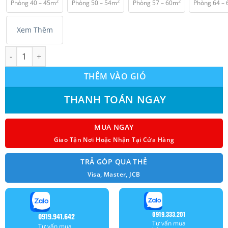
2
2
2
Phòng 40 – 45m
Phòng 50 – 54m
Phòng 57 – 60m
Phòng 64 –
Xem Thêm
Máy lạnh âm trần Daikin FCNQ21MV1 (2.5Hp) số lượng
THÊM VÀO GIỎ
THANH TOÁN NGAY
MUA NGAY
Giao Tận Nơi Hoặc Nhận Tại Cửa Hàng
TRẢ GÓP QUA THẺ
Visa, Master, JCB
0919.333.201
0919.941.642
Tư vấn mua
Tư vấn mua