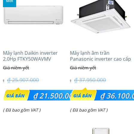
Mới
₫ 31.450.000.
₫ 30.750.000.
Máy lạnh Daikin inverter
Máy lạnh âm trần
2.0Hp FTKY50WAVMV
Panasonic inverter cao cấp
(4.0Hp) S-3448PU3HA/U-
34PRH1H5
₫
25.907.000
₫
37.950.000
Giá
Giá
₫
21.500.000
₫
36.100.
gốc
gốc
Giá
Giá
( Đã bao gồm VAT )
( Đã bao gồm VAT )
là:
là:
hiện
hiện
₫ 25.907.000.
₫ 37.950.000.
tại
tại