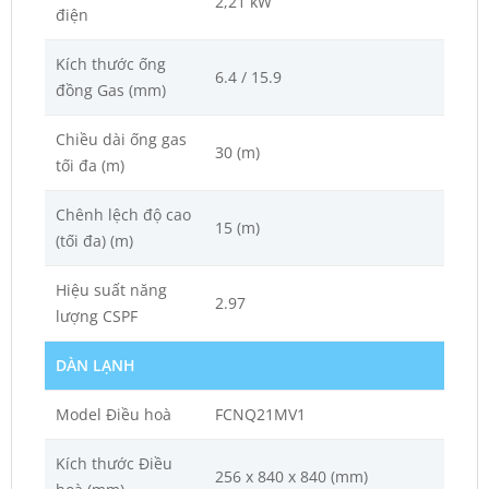
2,21 kW
điện
Kích thước ống
6.4 / 15.9
đồng Gas (mm)
Chiều dài ống gas
30 (m)
tối đa (m)
Chênh lệch độ cao
15 (m)
(tối đa) (m)
Hiệu suất năng
2.97
lượng CSPF
DÀN LẠNH
Model Điều hoà
FCNQ21MV1
Kích thước Điều
256 x 840 x 840 (mm)