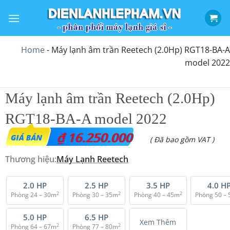
Bỏ
qua
nội
dung
Home
-
Máy lạnh âm trần Reetech (2.0Hp) RGT18-BA-A
model 2022
Máy lạnh âm trần Reetech (2.0Hp)
RGT18-BA-A model 2022
₫
16.250.000
( Đã bao gồm VAT )
Thương hiệu:
Máy Lạnh Reetech
2.0 HP
2.5 HP
3.5 HP
4.0 H
2
2
2
Phòng 24 – 30m
Phòng 30 – 35m
Phòng 40 – 45m
Phòng 50 –
5.0 HP
6.5 HP
Xem Thêm
2
2
Phòng 64 – 67m
Phòng 77 – 80m