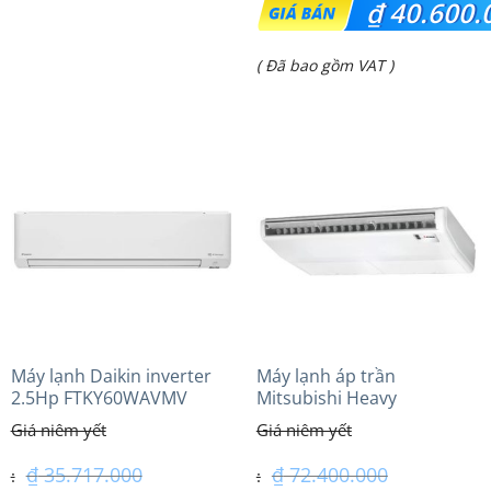
₫
40.600.
gốc
Giá
( Đã bao gồm VAT )
là:
hiện
₫ 42.750.000.
tại
là:
₫ 40.600.000.
Máy lạnh Daikin inverter
Máy lạnh áp trần
2.5Hp FTKY60WAVMV
Mitsubishi Heavy
FDE140VG (6.0Hp) Cao cấp
– 3 Pha
₫
35.717.000
₫
72.400.000