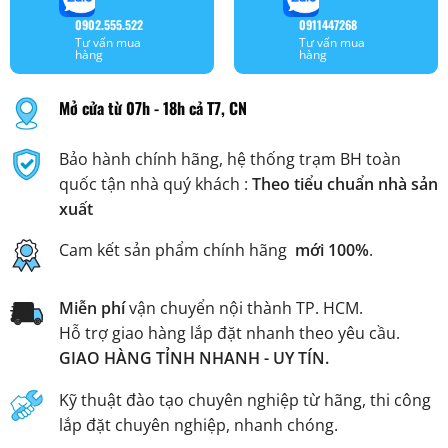
0902.555.522
0911447268
Tư vấn mua
Tư vấn mua
hàng
hàng
Mở cửa từ 07h - 18h cả T7, CN
Bảo hành chính hãng, hệ thống trạm BH toàn
quốc tận nhà quý khách :
Theo tiểu chuẩn nhà sản
xuất
Cam kết sản phẩm chính hãng
mới 100%
.
Miễn phí
vận chuyển nội thành TP. HCM.
Hỗ trợ giao hàng lắp đặt nhanh theo yêu cầu.
GIAO HÀNG TỈNH NHANH - UY TÍN.
Kỹ thuật đào tạo chuyên nghiệp từ hãng, thi công
lắp đặt chuyên nghiệp, nhanh chóng.