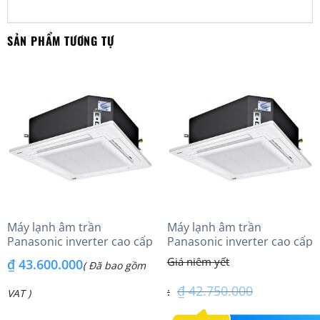
SẢN PHẨM TƯƠNG TỰ
Máy lạnh âm trần
Máy lạnh âm trần
Panasonic inverter cao cấp
Panasonic inverter cao cấp
(6.0Hp) S-3448PU3HA/U-
(5.0Hp) S-3448PU3HA/U-
₫
43.600.000
( Đã bao gồm
48PRH1H8 – 3 Pha
43PRH1H5
₫
42.750.000
VAT )
Giá