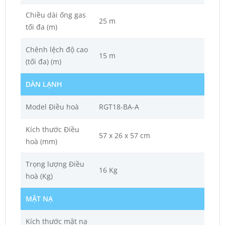
Chiều dài ống gas
25 m
tối đa (m)
Chênh lệch độ cao
15 m
(tối đa) (m)
DÀN LẠNH
Model Điều hoà
RGT18-BA-A
Kích thước Điều
57 x 26 x 57 cm
hoà (mm)
Trọng lượng Điều
16 Kg
hoà (Kg)
MẶT NẠ
Kích thước mặt nạ