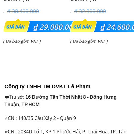
₫
38.400.000
₫
32.300.000
Giá
Giá
₫
29.000.000
₫
24.600.
gốc
gốc
Giá
Giá
( Đã bao gồm VAT )
( Đã bao gồm VAT )
là:
là:
hiện
hiện
₫ 38.400.000.
₫ 32.300.000.
tại
tại
là:
là:
₫ 29.000.000.
₫ 24.600.000.
Công ty TNHH TM DVKT Lê Phạm
❤️Trụ sở:
16 Đường Tân Thới Nhất 8 - Đông Hưng
Thuận, TP.HCM
⭐CN : 140/35 Cầu Xây 2 - Quận 9
⭐CN : 2034D Tổ 1, KP 1 Phước Hải, P. Thái Hoà, TP. Tân