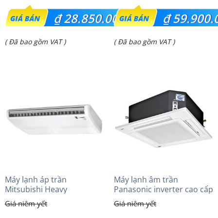
Giá
Giá
₫
28.850.000
₫
59.900.
gốc
gốc
Giá
Giá
( Đã bao gồm VAT )
( Đã bao gồm VAT )
là:
là:
hiện
hiện
₫ 35.717.000.
₫ 72.400.000.
tại
tại
là:
là:
₫ 28.850.000.
₫ 59.900.000.
Máy lạnh áp trần
Máy lạnh âm trần
Mitsubishi Heavy
Panasonic inverter cao cấp
FDE100VG (4.0Hp) Cao cấp
(6.0Hp) S-3448PU3HA/U-
– 3 Pha
48PRH1H5