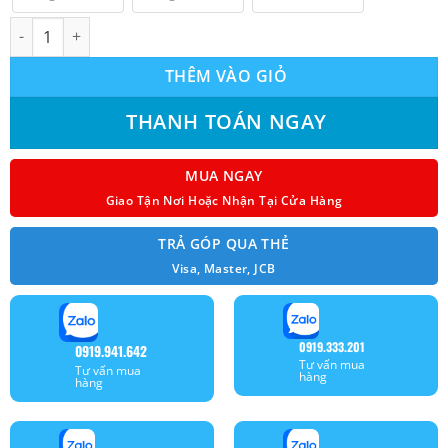
Máy lạnh âm trần Reetech (2.0Hp) RGT18-BA-A model 2022 số l
THÊM VÀO GIỎ
THANH TOÁN NGAY
MUA NGAY
Giao Tận Nơi Hoặc Nhận Tại Cửa Hàng
TRẢ GÓP QUA THẺ
Visa, Master, JCB
0919.333.201
0919.941.642
Tư vấn mua
Tư vấn mua
hàng
hàng