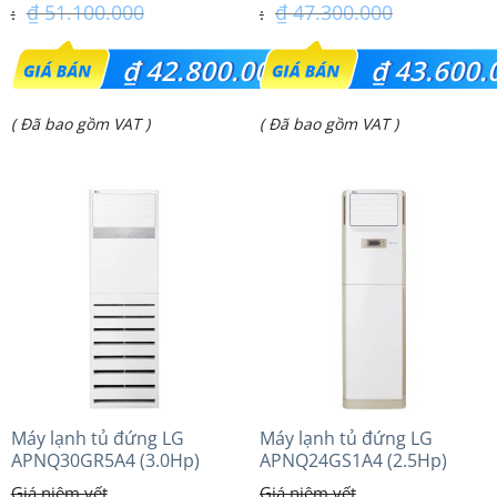
₫
51.100.000
₫
47.300.000
Giá
Giá
₫
42.800.000
₫
43.600.
gốc
gốc
Giá
Giá
( Đã bao gồm VAT )
( Đã bao gồm VAT )
là:
là:
hiện
hiện
₫ 51.100.000.
₫ 47.300.000.
tại
tại
là:
là:
₫ 42.800.000.
₫ 43.600.000.
Máy lạnh tủ đứng LG
Máy lạnh tủ đứng LG
APNQ30GR5A4 (3.0Hp)
APNQ24GS1A4 (2.5Hp)
Inverter
Inverter