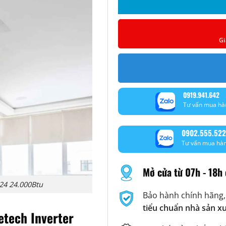
Gi
0919.941.642
Tư vấn mua hà
0902.555.522
Tư vấn mua hà
Mở cửa từ 07h - 18h 
24 24.000Btu
Bảo hành chính hãng,
tiểu chuẩn nhà sản x
etech Inverter