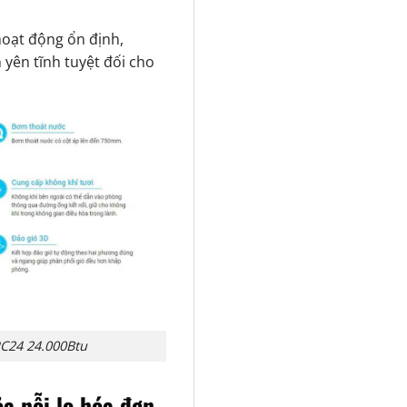
oạt động ổn định,
 yên tĩnh tuyệt đối cho
RC24 24.000Btu
ỏa nỗi lo hóa đơn