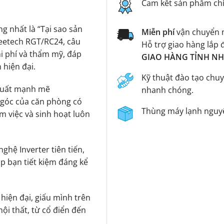
Cam kết sản phẩm ch
g nhất là “Tại sao sản
Miễn phí
vận chuyển n
Reetech RGT/RC24, câu
Hỗ trợ giao hàng lắp 
hi phí và thẩm mỹ, đáp
GIAO HÀNG TỈNH NHA
 hiện đại.
Kỹ thuật đào tạo chuy
suất mạnh mẽ
nhanh chóng.
 góc của căn phòng có
Thùng máy lạnh nguyê
m việc và sinh hoạt luôn
ghệ Inverter tiên tiến,
úp bạn tiết kiệm đáng kể
hiện đại, giấu mình trên
ội thất, từ cổ điển đến