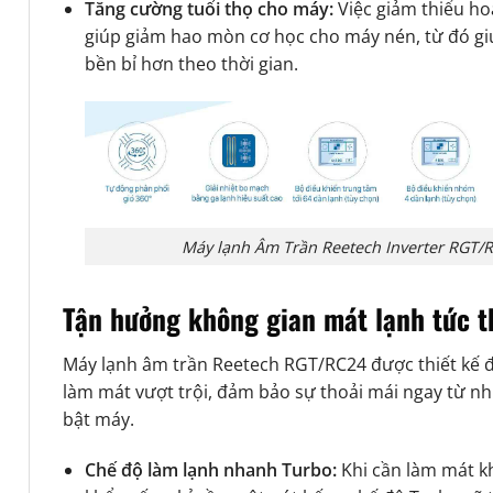
Tăng cường tuổi thọ cho máy:
Việc giảm thiểu hoạ
giúp giảm hao mòn cơ học cho máy nén, từ đó giú
bền bỉ hơn theo thời gian.
Máy lạnh Âm Trần Reetech Inverter RGT/
Tận hưởng không gian mát lạnh tức t
Máy lạnh âm trần Reetech RGT/RC24 được thiết kế 
làm mát vượt trội, đảm bảo sự thoải mái ngay từ n
bật máy.
Chế độ làm lạnh nhanh Turbo:
Khi cần làm mát k