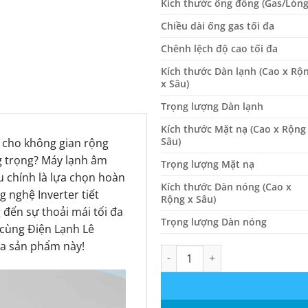
Kích thước ống đồng (Gas/Lỏng
Chiều dài ống gas tối đa
Chênh lệch độ cao tối đa
Kích thước Dàn lạnh (Cao x Rộ
x Sâu)
Trọng lượng Dàn lạnh
Kích thước Mặt nạ (Cao x Rộng
Sâu)
 cho không gian rộng
g trọng? Máy lạnh âm
Trọng lượng Mặt nạ
u chính là lựa chọn hoàn
Kích thước Dàn nóng (Cao x
 nghệ Inverter tiết
Rộng x Sâu)
g đến sự thoải mái tối đa
Trọng lượng Dàn nóng
 cùng Điện Lạnh Lê
ủa sản phẩm này!
Máy lạnh Âm Trần Reetech Inve