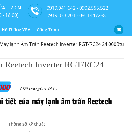
A: T2-CN
0919.941.642 - 0902.555.522
0 - 18:00)
0919.333.201 - 0911447268
Hệ Thống VRV
Công Trình
Máy lạnh Âm Trần Reetech Inverter RGT/RC24 24.000Btu
n Reetech Inverter RGT/RC24
000
( Đã bao gồm VAT )
hi tiết của máy lạnh âm trần Reetech
Thông số kỹ thuật