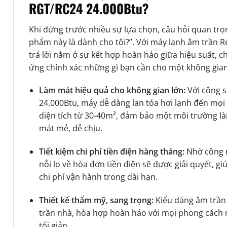
RGT/RC24 24.000Btu?
Khi đứng trước nhiều sự lựa chọn, câu hỏi quan trọn
phẩm này là dành cho tôi?”. Với máy lạnh âm trần 
trả lời nằm ở sự kết hợp hoàn hảo giữa hiệu suất, c
ứng chính xác những gì bạn cần cho một không gian
Làm mát hiệu quả cho không gian lớn:
Với công 
24.000Btu, máy dễ dàng lan tỏa hơi lạnh đến mọi
diện tích từ 30-40m², đảm bảo một môi trường là
mát mẻ, dễ chịu.
Tiết kiệm chi phí tiền điện hàng tháng:
Nhờ công n
nỗi lo về hóa đơn tiền điện sẽ được giải quyết, gi
chi phí vận hành trong dài hạn.
Thiết kế thẩm mỹ, sang trọng:
Kiểu dáng âm trần 
trần nhà, hòa hợp hoàn hảo với mọi phong cách n
tối giản.