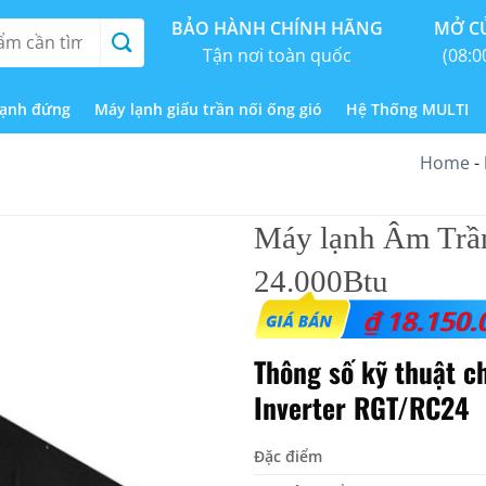
BẢO HÀNH CHÍNH HÃNG
MỞ CỬ
Tận nơi toàn quốc
(08:0
lạnh đứng
Máy lạnh giấu trần nối ống gió
Hệ Thống MULTI
Home
-
Máy lạnh Âm Trầ
24.000Btu
₫
18.150.
Thông số kỹ thuật c
Inverter RGT/RC24
Đặc điểm