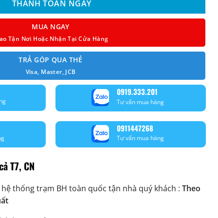
THANH TOÁN NGAY
MUA NGAY
ao Tận Nơi Hoặc Nhận Tại Cửa Hàng
TRẢ GÓP QUA THẺ
Visa, Master, JCB
0919.333.201
ng
Tư vấn mua hàng
0911447268
ng
Tư vấn mua hàng
cả T7, CN
 hệ thống trạm BH toàn quốc tận nhà quý khách :
Theo
uất