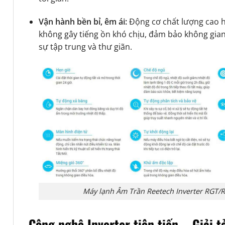
Vận hành bền bỉ, êm ái:
Động cơ chất lượng cao h
không gây tiếng ồn khó chịu, đảm bảo không gian
sự tập trung và thư giãn.
Máy lạnh Âm Trần Reetech Inverter RGT/
Công nghệ Inverter tiên tiến – Giải t