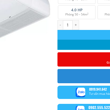
4.0 HP
2
Phòng 50 – 54m
Phò
Máy lạnh áp trần Reetech RU48/
Gi
0919.941.642
Tư vấn mua hà
0902.555.522