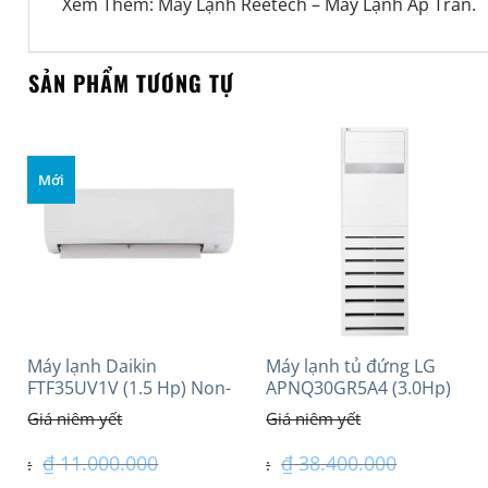
Xem Thêm:
Máy Lạnh Reetech
–
Máy Lạnh Áp Trần
.
SẢN PHẨM TƯƠNG TỰ
Mới
Máy lạnh Daikin
Máy lạnh tủ đứng LG
FTF35UV1V (1.5 Hp) Non-
APNQ30GR5A4 (3.0Hp)
inverter Thái lan
Inverter
₫
11.000.000
₫
38.400.000