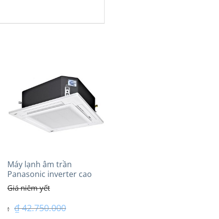
Máy lạnh âm trần
Panasonic inverter cao
cấp (5.0Hp) S-
3448PU3HA/U-43PRH1H5
₫
42.750.000