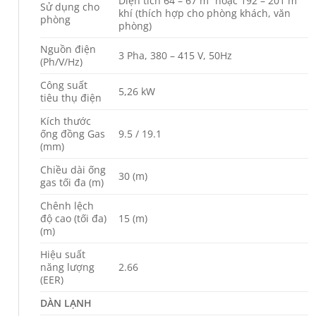
Diện tích 64 – 67 m² hoặc 192 – 201 m³
Sử dụng cho
khí (thích hợp cho phòng khách, văn
phòng
phòng)
Nguồn điện
3 Pha, 380 – 415 V, 50Hz
(Ph/V/Hz)
Công suất
5,26 kW
tiêu thụ điện
Kích thước
ống đồng Gas
9.5 / 19.1
(mm)
Chiều dài ống
30 (m)
gas tối đa (m)
Chênh lệch
độ cao (tối đa)
15 (m)
(m)
Hiệu suất
năng lượng
2.66
(EER)
DÀN LẠNH