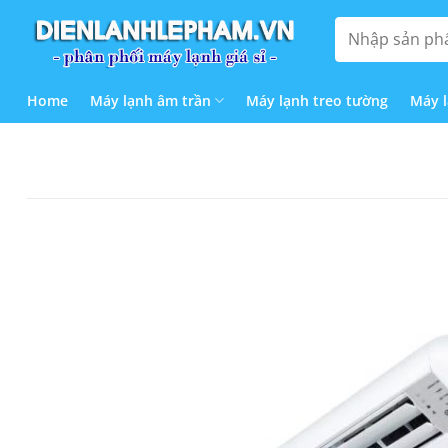
Bỏ
Tìm
qua
kiếm:
nội
dung
Home
Máy lạnh âm trần
Máy lạnh treo tường
Máy 