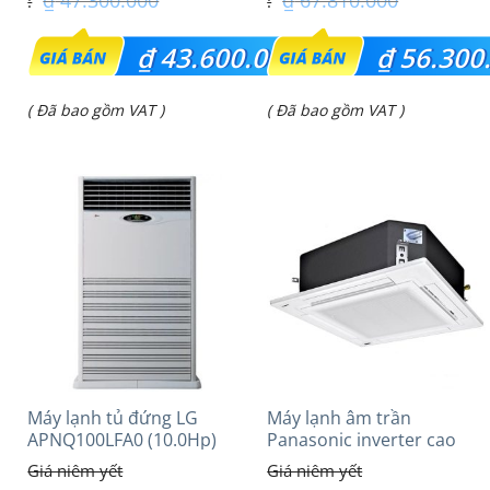
₫
47.300.000
₫
67.810.000
Giá
Giá
₫
43.600.000
₫
56.300
gốc
gốc
Giá
Giá
( Đã bao gồm VAT )
( Đã bao gồm VAT )
là:
là:
hiện
hiện
₫ 47.300.000.
₫ 67.810.000.
tại
tại
là:
là:
₫ 43.600.000.
₫ 56.300.000.
Máy lạnh tủ đứng LG
Máy lạnh âm trần
APNQ100LFA0 (10.0Hp)
Panasonic inverter cao
cấp (2.0 Hp) S-
1821PU3HA/U-18PRH1H5