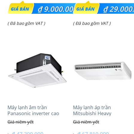
Giá
Giá
₫
9.000.000
₫
29.000
gốc
gốc
Giá
Giá
( Đã bao gồm VAT )
( Đã bao gồm VAT )
là:
là:
hiện
hiện
₫ 11.000.000.
₫ 38.400.000.
tại
tại
là:
là:
₫ 9.000.000.
₫ 29.000.000.
Máy lạnh âm trần
Máy lạnh áp trần
Panasonic inverter cao
Mitsubishi Heavy
cấp (6.0Hp) S-
FDE125VG (5.0Hp) Cao
3448PU3HA/U-48PRH1H5
cấp – 3 Pha