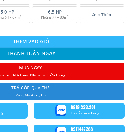
₫ 34.650.000.
5.0 HP
6.5 HP
Xem Thêm
2
2
ng 64 – 67m
Phòng 77 – 80m
RC48 (5.0Hp) - 3 Pha số lượng
THÊM VÀO GIỎ
THANH TOÁN NGAY
MUA NGAY
ao Tận Nơi Hoặc Nhận Tại Cửa Hàng
TRẢ GÓP QUA THẺ
Visa, Master, JCB
0919.333.201
ng
Tư vấn mua hàng
0911447268