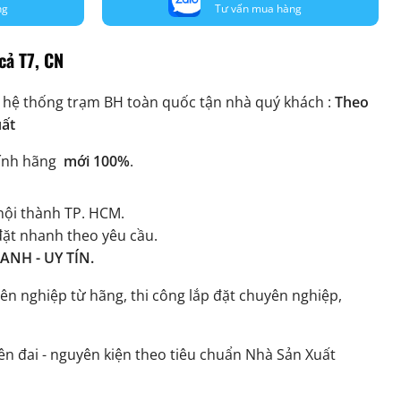
ng
Tư vấn mua hàng
cả T7, CN
 hệ thống trạm BH toàn quốc tận nhà quý khách :
Theo
uất
ính hãng
mới 100%
.
ội thành TP. HCM.
đặt nhanh theo yêu cầu.
NH - UY TÍN.
ên nghiệp từ hãng, thi công lắp đặt chuyên nghiệp,
n đai - nguyên kiện theo tiêu chuẩn Nhà Sản Xuất