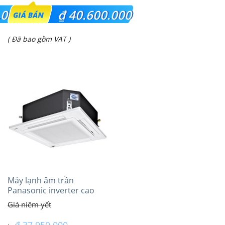
Giá
.000
₫
40.600.000
gốc
Giá
( Đã bao gồm VAT )
là:
hiện
₫ 42.750.000.
tại
là:
₫ 40.600.000.
Máy lạnh âm trần
Panasonic inverter cao
cấp (4.0Hp) S-
3448PU3HA/U-34PRH1H5