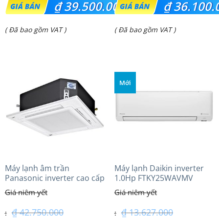
₫
39.500.000
₫
36.100.
gốc
gốc
Giá
Giá
( Đã bao gồm VAT )
( Đã bao gồm VAT )
là:
là:
hiện
hiện
₫ 53.500.000.
₫ 37.950.000.
tại
tại
là:
là:
Mới
₫ 39.500.000.
₫ 36.100.000.
Máy lạnh âm trần
Máy lạnh Daikin inverter
Panasonic inverter cao cấp
1.0Hp FTKY25WAVMV
(5.0Hp) S-3448PU3HA/U-
43PRH1H5
₫
42.750.000
₫
13.627.000