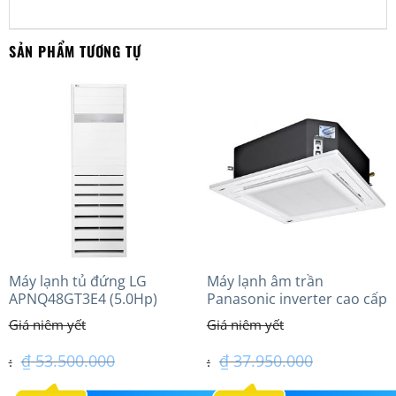
SẢN PHẨM TƯƠNG TỰ
Máy lạnh tủ đứng LG
Máy lạnh âm trần
APNQ48GT3E4 (5.0Hp)
Panasonic inverter cao cấp
Inverter
(4.0Hp) S-3448PU3HA/U-
34PRH1H5
₫
53.500.000
₫
37.950.000
Giá
Giá