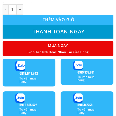
Máy lạnh áp trần Sumikura (6.0Hp) APL/APO-600 - Gas R410A số
THÊM VÀO GIỎ
THANH TOÁN NGAY
MUA NGAY
Giao Tận Nơi Hoặc Nhận Tại Cửa Hàng
0919.333.201
0919.941.642
Tư vấn mua
Tư vấn mua
hàng
hàng
0902.555.522
0911447268
Tư vấn mua
Tư vấn mua
hàng
hàng