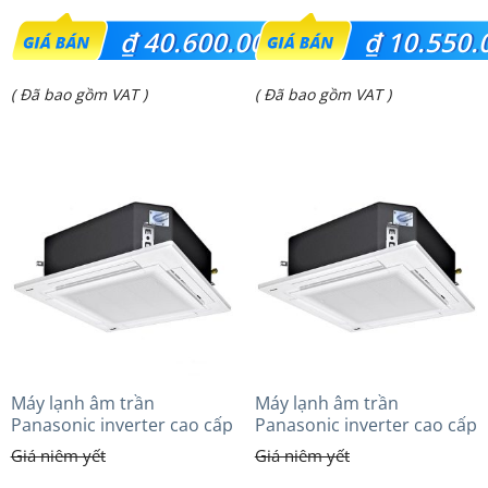
Giá
Giá
₫
40.600.000
₫
10.550.
gốc
gốc
Giá
Giá
( Đã bao gồm VAT )
( Đã bao gồm VAT )
là:
là:
hiện
hiện
₫ 42.750.000.
₫ 13.627.000.
tại
tại
là:
là:
₫ 40.600.000.
₫ 10.550.000.
Máy lạnh âm trần
Máy lạnh âm trần
Panasonic inverter cao cấp
Panasonic inverter cao cấp
(2.5Hp) S-1821PU3HA/U-
(5.0Hp) S-3448PU3HA/U-
21PRH1H5
43PRH1H8 – 3 Pha