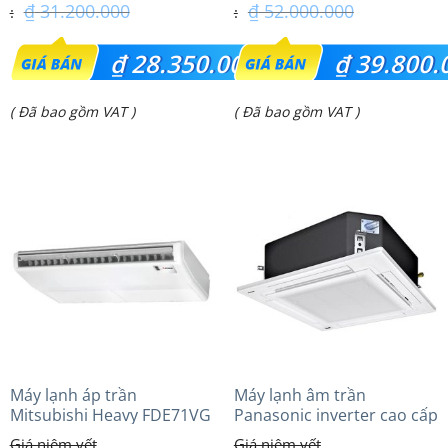
₫
31.200.000
₫
52.000.000
Giá
Giá
₫
28.350.000
₫
39.800.
gốc
gốc
Giá
Giá
( Đã bao gồm VAT )
( Đã bao gồm VAT )
là:
là:
hiện
hiện
₫ 31.200.000.
₫ 52.000.000.
tại
tại
là:
là:
₫ 28.350.000.
₫ 39.800.000.
Máy lạnh áp trần
Máy lạnh âm trần
Mitsubishi Heavy FDE71VG
Panasonic inverter cao cấp
(3.0Hp) Tiêu chuẩn
(3.0Hp) S-2430PU3HA/U-