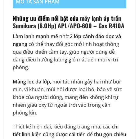
MÔ TẢ SẢN PHẨM
Những ưu điểm nổi bật của
máy lạnh áp trần
Sumikura (6.0Hp) APL/APO-600 – Gas R410A
Làm lạnh mạnh mẽ
nhờ
2 lớp cánh đảo dọc và
ngang
có thể thay đổi góc mở linh hoạt thông
qua điều khiển cầm tay, giúp người dùng dễ
dàng điều hướng luồng gió mát đến mọi vị trí
phòng.
Màng lọc đa lớp
, mọi tác nhân gây hại như bụi
mịn, vi khuẩn, mùi hôi được loại bỏ, bảo vệ sức
khỏe của người dùng, mang đến không khí tự
nhiên giàu oxy từ ngoài trời vào trong căn
phòng kín.
Thiết kế hiện đại, kiểu dáng trang nhã, các
chi
tiết linh kiện cũng được cải tiến
để
thu gọn chiều