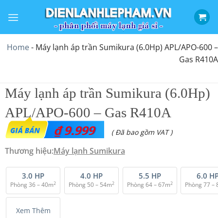
Bỏ
qua
nội
dung
Home
-
Máy lạnh áp trần Sumikura (6.0Hp) APL/APO-600 –
Gas R410A
Máy lạnh áp trần Sumikura (6.0Hp)
APL/APO-600 – Gas R410A
₫
9.999
( Đã bao gồm VAT )
Thương hiệu:
Máy lạnh Sumikura
3.0 HP
4.0 HP
5.5 HP
6.0 H
2
2
2
Phòng 36 – 40m
Phòng 50 – 54m
Phòng 64 – 67m
Phòng 77 –
Xem Thêm