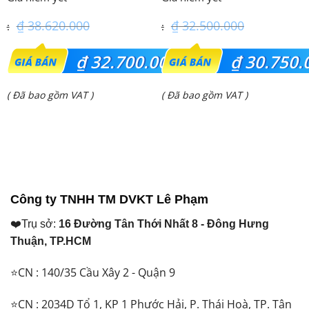
24PRH1H5
₫
38.620.000
₫
32.500.000
Giá
Giá
₫
32.700.000
₫
30.750.
gốc
gốc
Giá
Giá
( Đã bao gồm VAT )
( Đã bao gồm VAT )
là:
là:
hiện
hiện
₫ 38.620.000.
₫ 32.500.000.
tại
tại
là:
là:
₫ 32.700.000.
₫ 30.750.000.
Công ty TNHH TM DVKT Lê Phạm
❤️Trụ sở:
16 Đường Tân Thới Nhất 8 - Đông Hưng
Thuận, TP.HCM
⭐CN : 140/35 Cầu Xây 2 - Quận 9
⭐CN : 2034D Tổ 1, KP 1 Phước Hải, P. Thái Hoà, TP. Tân