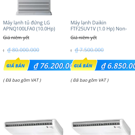
Máy lạnh tủ đứng LG
Máy lạnh Daikin
APNQ100LFA0 (10.0Hp)
FTF25UV1V (1.0 Hp) Non-
inverter Thái lan
₫
80.000.000
₫
7.500.000
Giá
Giá
₫
76.200.000
₫
6.850.0
gốc
gốc
Giá
Giá
( Đã bao gồm VAT )
( Đã bao gồm VAT )
là:
là:
hiện
hiện
₫ 80.000.000.
₫ 7.500.000.
tại
tại
là:
là:
₫ 76.200.000.
₫ 6.850.000.