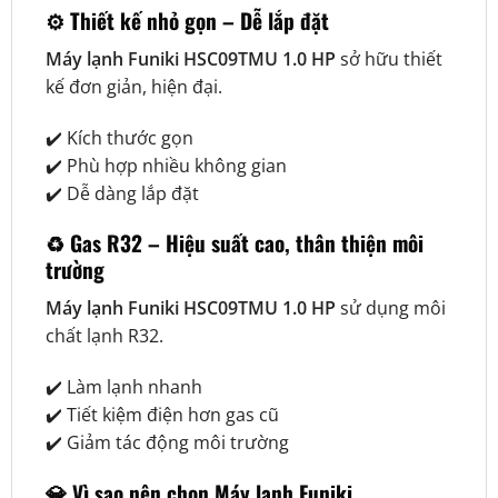
⚙️
Thiết kế nhỏ gọn – Dễ lắp đặt
Máy lạnh Funiki HSC09TMU 1.0 HP
sở hữu thiết
kế đơn giản, hiện đại.
✔️ Kích thước gọn
✔️ Phù hợp nhiều không gian
✔️ Dễ dàng lắp đặt
♻️
Gas R32 – Hiệu suất cao, thân thiện môi
trường
Máy lạnh Funiki HSC09TMU 1.0 HP
sử dụng môi
chất lạnh R32.
✔️ Làm lạnh nhanh
✔️ Tiết kiệm điện hơn gas cũ
✔️ Giảm tác động môi trường
💎
Vì sao nên chọn Máy lạnh Funiki