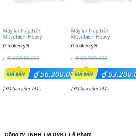
Máy lạnh áp trần
Máy lạnh áp trần
Mitsubishi Heavy
Mitsubishi Heavy
FDE125VG (5.0Hp) Cao cấp
FDE125VG (5.0Hp) Cao cấp
– 3 Pha
– 1 Pha
₫
67.810.000
₫
63.910.000
Giá
Giá
₫
56.300.000
₫
53.200.
gốc
gốc
Giá
Giá
( Đã bao gồm VAT )
( Đã bao gồm VAT )
là:
là:
hiện
hiện
₫ 67.810.000.
₫ 63.910.000.
tại
tại
là:
là:
₫ 56.300.000.
₫ 53.200.000.
Công ty TNHH TM DVKT Lê Phạm