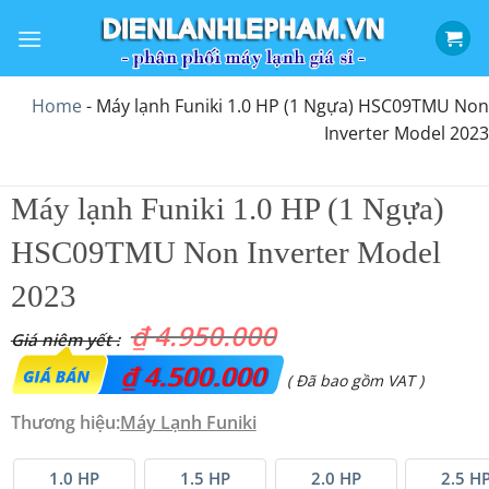
Bỏ
qua
nội
dung
Home
-
Máy lạnh Funiki 1.0 HP (1 Ngựa) HSC09TMU Non
Inverter Model 2023
Máy lạnh Funiki 1.0 HP (1 Ngựa)
HSC09TMU Non Inverter Model
2023
₫
4.950.000
Giá
₫
4.500.000
Giá
( Đã bao gồm VAT )
gốc
hiện
Thương hiệu:
Máy Lạnh Funiki
là:
tại
₫ 4.950.000.
là:
1.0 HP
1.5 HP
2.0 HP
2.5 H