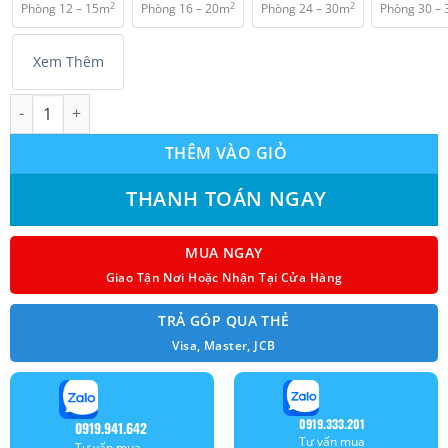
2
2
2
Phòng 12 – 15m
Phòng 16 – 20m
Phòng 24 – 30m
Phòng 30 –
₫ 4.500.000.
Xem Thêm
Máy lạnh Funiki 1.0 HP (1 Ngựa) HSC09TMU Non Inverter Model 
THÊM VÀO GIỎ
THANH TOÁN NGAY
MUA NGAY
Giao Tận Nơi Hoặc Nhận Tại Cửa Hàng
TRẢ GÓP QUA THẺ
Visa, Master, JCB
0919.333.201
0919.941.642
Tư vấn mua
Tư vấn mua