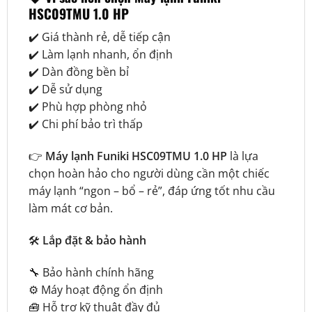
HSC09TMU 1.0 HP
✔️ Giá thành rẻ, dễ tiếp cận
✔️ Làm lạnh nhanh, ổn định
✔️ Dàn đồng bền bỉ
✔️ Dễ sử dụng
✔️ Phù hợp phòng nhỏ
✔️ Chi phí bảo trì thấp
👉
Máy lạnh Funiki HSC09TMU 1.0 HP
là lựa
chọn hoàn hảo cho người dùng cần một chiếc
máy lạnh “ngon – bổ – rẻ”, đáp ứng tốt nhu cầu
làm mát cơ bản.
🛠️
Lắp đặt & bảo hành
🔧 Bảo hành chính hãng
⚙️ Máy hoạt động ổn định
🧰 Hỗ trợ kỹ thuật đầy đủ