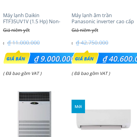
Máy lạnh Daikin
Máy lạnh âm trần
FTF35UV1V (1.5 Hp) Non-
Panasonic inverter cao cấp
inverter Thái lan
(5.0Hp) S-3448PU3HA/U-
43PRH1H5
₫
11.000.000
₫
42.750.000
Giá
Giá
₫
9.000.000
₫
40.600.
gốc
gốc
Giá
Giá
( Đã bao gồm VAT )
( Đã bao gồm VAT )
là:
là:
hiện
hiện
₫ 11.000.000.
₫ 42.750.000.
tại
tại
là:
là:
Mới
₫ 9.000.000.
₫ 40.600.000.