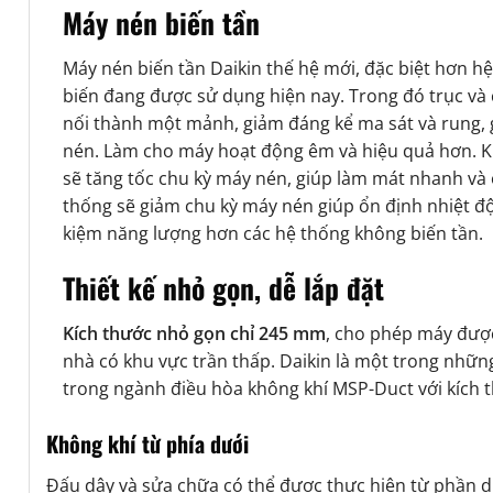
Máy nén biến tần
Máy nén biến tần Daikin thế hệ mới, đặc biệt hơn h
biến đang được sử dụng hiện nay. Trong đó trục và 
nối thành một mảnh, giảm đáng kể ma sát và rung, g
nén. Làm cho máy hoạt động êm và hiệu quả hơn. Kh
sẽ tăng tốc chu kỳ máy nén, giúp làm mát nhanh và ở
thống sẽ giảm chu kỳ máy nén giúp ổn định nhiệt độ,
kiệm năng lượng hơn các hệ thống không biến tần.
Thiết kế nhỏ gọn, dễ lắp đặt
Kích thước nhỏ gọn chỉ 245 mm
, cho phép máy được
nhà có khu vực trần thấp. Daikin là một trong nhữn
trong ngành điều hòa không khí MSP-Duct với kích 
Không khí từ phía dưới
Đấu dây và sửa chữa có thể được thực hiện từ phần d