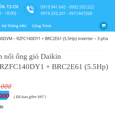
A: T2-CN
0919.941.642 - 0902.555.522
0 - 18:00)
0919.333.201 - 0911447268
Hệ Thống VRV
Công Trình
140DVM – RZFC140DY1 + BRC2E61 (5.5Hp) inverter – 3 pha
n nối ống gió Daikin
RZFC140DY1 + BRC2E61 (5.5Hp)
.000
000
Giá
( Đã bao gồm VAT )
hiện
in
tại