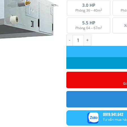
₫ 51.491.000.
3.0 HP
2
Phòng 36 – 40m
Phò
5.5 HP
X
2
Phòng 64 – 67m
Máy lạnh giấu trần nối ống gió
Gi
0919.941.642
Tư vấn mua hà