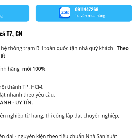
0911447268
ng
Tư vấn mua hàng
cả T7, CN
 hệ thống trạm BH toàn quốc tận nhà quý khách :
Theo
uất
ính hãng
mới 100%
.
ội thành TP. HCM.
đặt nhanh theo yêu cầu.
NH - UY TÍN.
ên nghiệp từ hãng, thi công lắp đặt chuyên nghiệp,
n đai - nguyên kiện theo tiêu chuẩn Nhà Sản Xuất