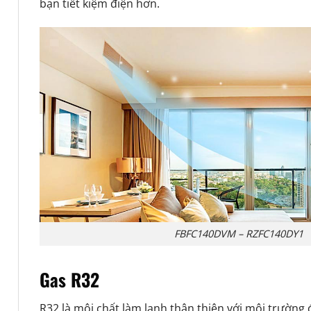
bạn tiết kiệm điện hơn.
FBFC140DVM – RZFC140DY1
Gas R32
R32 là môi chất làm lạnh thân thiện với môi trường 