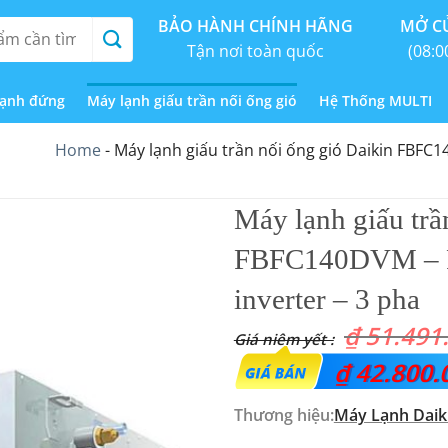
BẢO HÀNH CHÍNH HÃNG
MỞ CỬ
Tận nơi toàn quốc
(08:0
lạnh đứng
Máy lạnh giấu trần nối ống gió
Hệ Thống MULTI
Home
-
Máy lạnh giấu trần nối ống gió Daikin FBFC
Máy lạnh giấu trầ
FBFC140DVM – 
inverter – 3 pha
₫
51.491
Giá
₫
42.800.
gốc
Thương hiệu:
Máy Lạnh Daik
là: