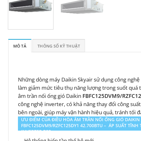
MÔ TẢ
THÔNG SỐ KỸ THUẬT
Những dòng máy Daikin Skyair sử dụng công nghệ i
làm giảm mức tiêu thụ năng lượng trong suốt quá t
âm trần nối ống gió Daikin
FBFC125DVM9/RZFC1
công nghệ inverter, có khả năng thay đổi công suất 
bên ngoài, giúp máy vận hành hiệu quả, tránh tối 
ƯU ĐIỂM CỦA ĐIỀU HÒA ÂM TRẦN NỐI ỐNG GIÓ DAIKIN
FBFC125DVM9/RZFC125DY1 42.700BTU – ÁP SUẤT TĨNH 
INVERTER R32
Hệ thống biến tần thế hệ mới.