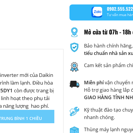
0902.555.522
Tư vấn mua hà
Mở cửa từ 07h - 18h 
Bảo hành chính hãng,
tiểu chuẩn nhà sản x
Cam kết sản phẩm ch
nverter mới của Daikin
Miễn phí
vận chuyển n
rình làm lạnh. Điều hòa
Hỗ trợ giao hàng lắp 
25DY1
còn được trang bị
GIAO HÀNG TỈNH NHA
linh hoạt theo phụ tải
đa năng lượng hao phí.
Kỹ thuật đào tạo chuy
nhanh chóng.
TRUNG BÌNH 1 CHIỀU
Thùng máy lạnh nguyê