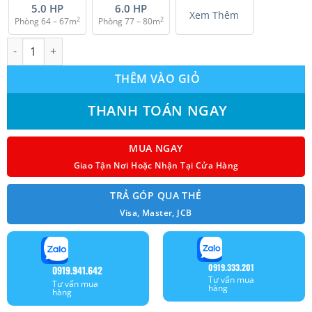
5.0 HP
6.0 HP
Xem Thêm
2
2
Phòng 64 – 67m
Phòng 77 – 80m
Máy lạnh giấu trần ống gió Dakin FBA50BVMA (2.0 Hp) Inverter 
THÊM VÀO GIỎ
THANH TOÁN NGAY
MUA NGAY
Giao Tận Nơi Hoặc Nhận Tại Cửa Hàng
TRẢ GÓP QUA THẺ
Visa, Master, JCB
0919.333.201
0919.941.642
Tư vấn mua
Tư vấn mua
hàng
hàng