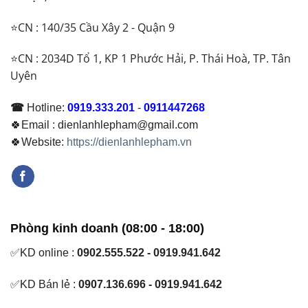
⭐CN : 140/35 Cầu Xây 2 - Quận 9
⭐CN : 2034D Tổ 1, KP 1 Phước Hải, P. Thái Hoà, TP. Tân
Uyên
☎
Hotline:
0919.333.201
-
0911447268
🍀Email : dienlanhlepham@gmail.com
🍀Website:
https://dienlanhlepham.vn
Phòng kinh doanh (08:00 - 18:00)
✅KD online :
0902.555.522 - 0919.941.642
✅KD Bán lẻ :
0907.136.696 - 0919.941.642