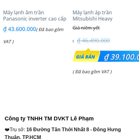
Máy lạnh âm trần
Máy lạnh áp trần
Panasonic inverter cao cấp
Mitsubishi Heavy
(6.0Hp) S-3448PU3HA/U-
FDE100VG (4.0Hp) Cao cấp
₫
43.600.000
( Đã bao gồm
48PRH1H8 – 3 Pha
– 1 Pha
₫
46.490.000
VAT )
Giá
₫
39.100.
gốc
Giá
( Đã bao gồm VAT )
là:
hiện
₫ 46.490.000.
tại
là:
₫ 39.100.000.
Công ty TNHH TM DVKT Lê Phạm
❤️Trụ sở:
16 Đường Tân Thới Nhất 8 - Đông Hưng
Thuận, TP.HCM