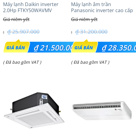
Máy lạnh Daikin inverter
Máy lạnh âm trần
2.0Hp FTKY50WAVMV
Panasonic inverter cao cấp
(2.5Hp) S-1821PU3HA/U-
21PRH1H5
₫
25.907.000
₫
31.200.000
Giá
Giá
₫
21.500.000
₫
28.350.
gốc
gốc
Giá
Giá
( Đã bao gồm VAT )
( Đã bao gồm VAT )
là:
là:
hiện
hiện
₫ 25.907.000.
₫ 31.200.000.
tại
tại
là:
là:
₫ 21.500.000.
₫ 28.350.000.