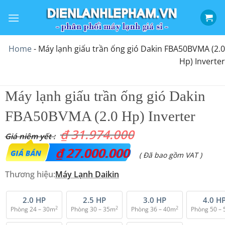
Bỏ
qua
nội
dung
Home
-
Máy lạnh giấu trần ống gió Dakin FBA50BVMA (2.0
Hp) Inverter
Máy lạnh giấu trần ống gió Dakin
FBA50BVMA (2.0 Hp) Inverter
₫
31.974.000
Giá
₫
27.000.000
Giá
( Đã bao gồm VAT )
gốc
hiện
Thương hiệu:
Máy Lạnh Daikin
là:
tại
₫ 31.974.000.
là:
2.0 HP
2.5 HP
3.0 HP
4.0 H
2
2
2
Phòng 24 – 30m
Phòng 30 – 35m
Phòng 36 – 40m
Phòng 50 –
₫ 27.000.000.