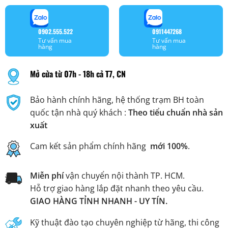
0902.555.522
0911447268
Tư vấn mua
Tư vấn mua
hàng
hàng
Mở cửa từ 07h - 18h cả T7, CN
Bảo hành chính hãng, hệ thống trạm BH toàn
quốc tận nhà quý khách :
Theo tiểu chuẩn nhà sản
xuất
Cam kết sản phẩm chính hãng
mới 100%
.
Miễn phí
vận chuyển nội thành TP. HCM.
Hỗ trợ giao hàng lắp đặt nhanh theo yêu cầu.
GIAO HÀNG TỈNH NHANH - UY TÍN.
Kỹ thuật đào tạo chuyên nghiệp từ hãng, thi công