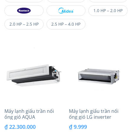
1.0 HP – 2.0 HP
2.0 HP – 2.5 HP
2.5 HP – 4.0 HP
Máy lạnh giấu trần nối
Máy lạnh giấu trần nối
ống gió AQUA
ống gió LG inverter
1U71S1PJ2SA/AD71S2SS1F
(2.0Hp) ZBNQ18GM1A0 –
₫
22.300.000
₫
9.999
A/P1B-1210IA/D 1 chiều
Áp suất tĩnh trung