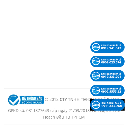
© 2012
CTY TNHH TM-DV-KT LÊ PHẠM -
GPKD số: 0311877643 cấp ngày 21/03/2013. Nơi cấp: Sở Kế
Hoạch Đầu Tư TPHCM