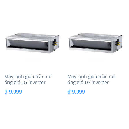
Inverter
bình/cao
Máy lạnh giấu trần nối
Máy lạnh giấu trần nối
ống gió LG inverter
ống gió LG inverter
(2.5Hp) ZBNQ24GM1A0 –
(4.0Hp) ZBNQ36GM3A0 –
₫
9.999
₫
9.999
Áp suất tĩnh trung
Áp suất tĩnh trung
bình/cao
bình/cao