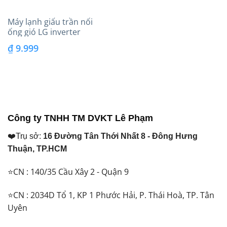
Máy lạnh giấu trần nối
ống gió LG inverter
(5.0Hp) ZBNQ48LM3A0 – 3
₫
9.999
Pha
Công ty TNHH TM DVKT Lê Phạm
❤️Trụ sở:
16 Đường Tân Thới Nhất 8 - Đông Hưng
Thuận, TP.HCM
⭐CN : 140/35 Cầu Xây 2 - Quận 9
⭐CN : 2034D Tổ 1, KP 1 Phước Hải, P. Thái Hoà, TP. Tân
Uyên