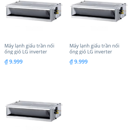
Máy lạnh giấu trần nối
Máy lạnh giấu trần nối
ống gió LG inverter
ống gió LG inverter
(4.0Hp) ZBNQ36LM3A0 – 3
(5.0Hp) ZBNQ48GM3A0 –
₫
9.999
₫
9.999
Pha
Áp suất tĩnh trung
bình/cao