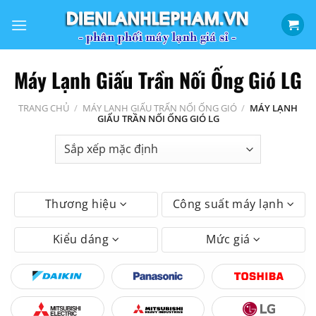
Bỏ
qua
nội
dung
Máy Lạnh Giấu Trần Nối Ống Gió LG
TRANG CHỦ
/
MÁY LẠNH GIẤU TRẤN NỐI ỐNG GIÓ
/
MÁY LẠNH
GIẤU TRẦN NỐI ỐNG GIÓ LG
Thương hiệu
Công suất máy lạnh
Kiểu dáng
Mức giá