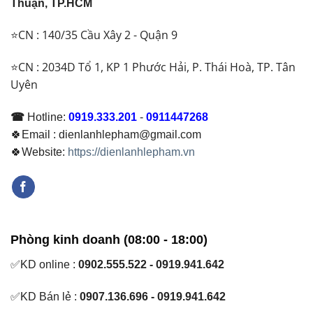
Thuận, TP.HCM
⭐CN : 140/35 Cầu Xây 2 - Quận 9
⭐CN : 2034D Tổ 1, KP 1 Phước Hải, P. Thái Hoà, TP. Tân
Uyên
☎
Hotline:
0919.333.201
-
0911447268
🍀Email : dienlanhlepham@gmail.com
🍀Website:
https://dienlanhlepham.vn
Phòng kinh doanh (08:00 - 18:00)
✅KD online :
0902.555.522 - 0919.941.642
✅KD Bán lẻ :
0907.136.696 - 0919.941.642