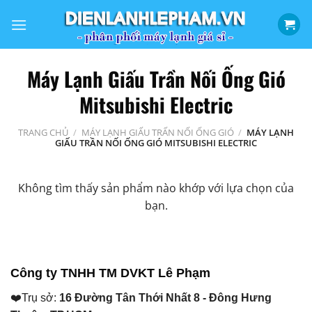
Bỏ
qua
nội
dung
Máy Lạnh Giấu Trần Nối Ống Gió
Mitsubishi Electric
TRANG CHỦ
/
MÁY LẠNH GIẤU TRẤN NỐI ỐNG GIÓ
/
MÁY LẠNH
GIẤU TRẦN NỐI ỐNG GIÓ MITSUBISHI ELECTRIC
Không tìm thấy sản phẩm nào khớp với lựa chọn của
bạn.
Công ty TNHH TM DVKT Lê Phạm
❤️Trụ sở:
16 Đường Tân Thới Nhất 8 - Đông Hưng