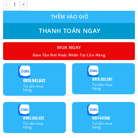
Máy lạnh giấu trần nối ống gió Reetech (10.0Hp) RD100H-CA-A -
THÊM VÀO GIỎ
THANH TOÁN NGAY
MUA NGAY
Giao Tận Nơi Hoặc Nhận Tại Cửa Hàng
0919.333.201
0919.941.642
Tư vấn mua
Tư vấn mua
hàng
hàng
0902.555.522
0911447268
Tư vấn mua
Tư vấn mua
hàng
hàng