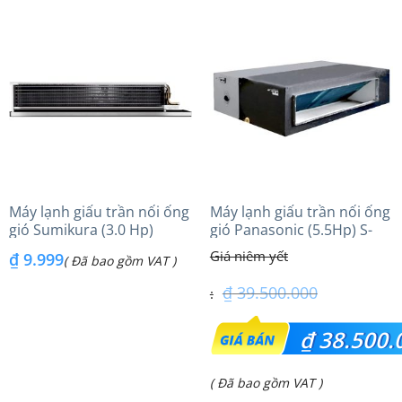
tại
là:
₫ 113.700.000.
Máy lạnh giấu trần nối ống
Máy lạnh giấu trần nối ống
gió Sumikura (3.0 Hp)
gió Panasonic (5.5Hp) S-
ACS/APO-280 – Gas R410A
48PFB1H5 – 3 pha
₫
9.999
( Đã bao gồm VAT )
₫
39.500.000
Giá
₫
38.500.
gốc
Giá
( Đã bao gồm VAT )
là: