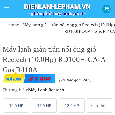
Bỏ
qua
nội
dung
Home
-
Máy lạnh giấu trần nối ống gió Reetech (10.0Hp)
RD100H-CA-A – Gas R410A
Máy lạnh giấu trần nối ống gió
Reetech (10.0Hp) RD100H-CA-A –
Gas R410A
₫
9.999
( Đã bao gồm VAT )
Thương hiệu:
Máy Lạnh Reetech
10.0 HP
13.0 HP
18.0 HP
Xem Thêm