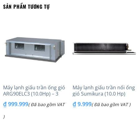
SẢN PHẨM TƯƠNG TỰ
Máy lạnh giấu trần ống gió
Máy lạnh giấu trần nối ống
ARG90ELC3 (10.0Hp) – 3
gió Sumikura (10.0 Hp)
pha
ACS/APO-960 – Gas R410A
₫
999.999
₫
9.999
( Đã bao gồm VAT
( Đã bao gồm VAT )
)