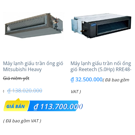
Máy lạnh giấu trần ống gió
Máy lạnh giấu trần nối ống
Mitsubishi Heavy
gió Reetech (5.0Hp) RRE48-
FDU250VG – FDC250VSA
BA-A – Gas R410A
₫
32.500.000
( Đã bao gồm
(10.0Hp) inverter – 3 pha
₫
138.020.000
VAT )
Giá
₫
113.700.000
gốc
Giá
( Đã bao gồm VAT )
là:
hiện
₫ 138.020.000.