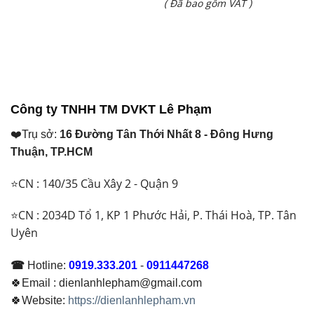
Giá
( Đã bao gồm VAT )
là:
hiện
₫ 30.500.000.
tại
là:
₫ 29.750.000.
Công ty TNHH TM DVKT Lê Phạm
❤️Trụ sở:
16 Đường Tân Thới Nhất 8 - Đông Hưng
Thuận, TP.HCM
⭐CN : 140/35 Cầu Xây 2 - Quận 9
⭐CN : 2034D Tổ 1, KP 1 Phước Hải, P. Thái Hoà, TP. Tân
Uyên
☎
Hotline:
0919.333.201
-
0911447268
🍀Email : dienlanhlepham@gmail.com
🍀Website:
https://dienlanhlepham.vn