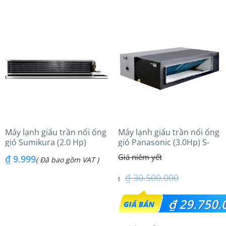
hiện
₫ 39.500.000.
tại
là:
₫ 38.500.000.
Máy lạnh giấu trần nối ống
Máy lạnh giấu trần nối ống
gió Sumikura (2.0 Hp)
gió Panasonic (3.0Hp) S-
ACS/APO-180 – Gas R410A
24PFB1H5 – Gas R410A
₫
9.999
( Đã bao gồm VAT )
₫
30.500.000
Giá
₫
29.750.
gốc