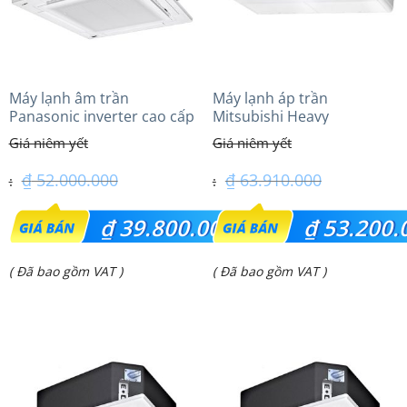
Máy lạnh âm trần
Máy lạnh áp trần
Panasonic inverter cao cấp
Mitsubishi Heavy
(5.0Hp) S-3448PU3HA/U-
FDE125VG (5.0Hp) Cao cấp
43PRH1H8 – 3 Pha
– 1 Pha
₫
52.000.000
₫
63.910.000
Giá
Giá
₫
39.800.000
₫
53.200.
gốc
gốc
Giá
Giá
( Đã bao gồm VAT )
( Đã bao gồm VAT )
là:
là:
hiện
hiện
₫ 52.000.000.
₫ 63.910.000.
tại
tại
là:
là:
₫ 39.800.000.
₫ 53.200.000.