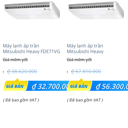
₫ 22.700.000.
₫ 43.600.000.
Máy lạnh áp trần
Máy lạnh áp trần
Mitsubishi Heavy FDE71VG
Mitsubishi Heavy
(3.0Hp) Tiêu chuẩn
FDE125VG (5.0Hp) Cao cấp
– 3 Pha
₫
38.620.000
₫
67.810.000
Giá
Giá
₫
32.700.000
₫
56.300.
gốc
gốc
Giá
Giá
( Đã bao gồm VAT )
( Đã bao gồm VAT )
là:
là:
hiện
hiện
₫ 38.620.000.
₫ 67.810.000.
tại
tại
là:
là: