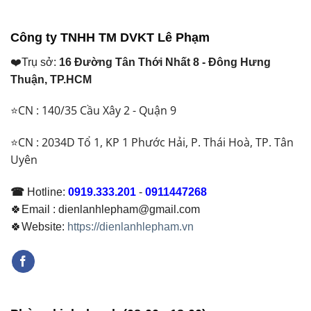
₫ 32.700.000.
₫ 56.300.000.
Công ty TNHH TM DVKT Lê Phạm
❤️Trụ sở:
16 Đường Tân Thới Nhất 8 - Đông Hưng
Thuận, TP.HCM
⭐CN : 140/35 Cầu Xây 2 - Quận 9
⭐CN : 2034D Tổ 1, KP 1 Phước Hải, P. Thái Hoà, TP. Tân
Uyên
☎
Hotline:
0919.333.201
-
0911447268
🍀Email : dienlanhlepham@gmail.com
🍀Website:
https://dienlanhlepham.vn