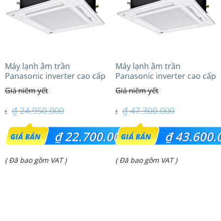
Máy lạnh âm trần
Máy lạnh âm trần
Panasonic inverter cao cấp
Panasonic inverter cao cấp
(2.0 Hp) S-1821PU3HA/U-
(6.0Hp) S-3448PU3HA/U-
18PRH1H5
48PRH1H5
₫
24.950.000
₫
47.300.000
Giá
Giá
₫
22.700.000
₫
43.600.
gốc
gốc
Giá
Giá
( Đã bao gồm VAT )
( Đã bao gồm VAT )
là:
là:
hiện
hiện
₫ 24.950.000.
₫ 47.300.000.
tại
tại
là:
là: