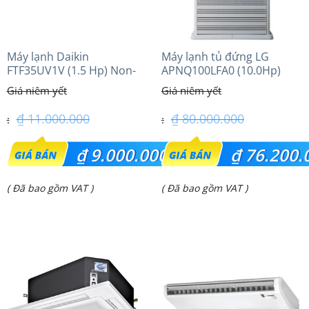
Máy lạnh Daikin
Máy lạnh tủ đứng LG
FTF35UV1V (1.5 Hp) Non-
APNQ100LFA0 (10.0Hp)
inverter Thái lan
₫
11.000.000
₫
80.000.000
Giá
Giá
₫
9.000.000
₫
76.200.
gốc
gốc
Giá
Giá
( Đã bao gồm VAT )
( Đã bao gồm VAT )
là:
là:
hiện
hiện
₫ 11.000.000.
₫ 80.000.000.
tại
tại
là:
là:
₫ 9.000.000.
₫ 76.200.000.