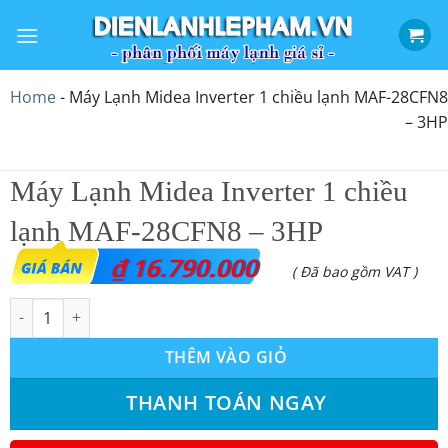
Bỏ
qua
nội
dung
Home
-
Máy Lạnh Midea Inverter 1 chiều lạnh MAF-28CFN8
– 3HP
Máy Lạnh Midea Inverter 1 chiều
lạnh MAF-28CFN8 – 3HP
₫
16.790.000
( Đã bao gồm VAT )
Máy Lạnh Midea Inverter 1 chiều lạnh MAF-28CFN8 – 3HP số lư
THÊM VÀO GIỎ
THANH TOÁN NGAY