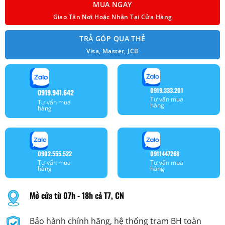
MUA NGAY
Giao Tận Nơi Hoặc Nhận Tại Cửa Hàng
TRẢ GÓP QUA THẺ
Visa, Master, JCB
0919.333.201
0919.941.642
Tư vấn mua
Tư vấn mua
hàng
hàng
0902.555.522
0911447268
Tư vấn mua
Tư vấn mua
hàng
hàng
Mở cửa từ 07h - 18h cả T7, CN
Bảo hành chính hãng, hệ thống trạm BH toàn