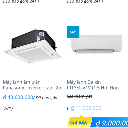
Giá
Giá
( Đã bao gồm VAT )
( Đã bao gồm VAT )
là:
là:
hiện
hiện
₫ 48.500.000.
₫ 7.500.000.
tại
tại
là:
là:
Mới
₫ 36.500.000.
₫ 6.850.000.
Máy lạnh âm trần
Máy lạnh Daikin
Panasonic inverter cao cấp
FTF35UV1V (1.5 Hp) Non-
(6.0Hp) S-3448PU3HA/U-
inverter Thái lan
₫
43.600.000
( Đã bao gồm
48PRH1H8 – 3 Pha
₫
11.000.000
VAT )
Giá
₫
9.000.0