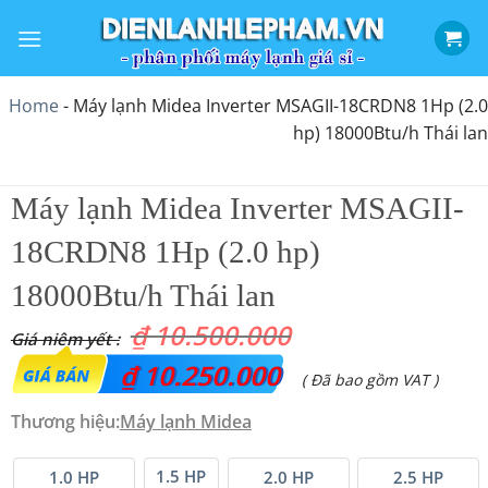
Bỏ
qua
nội
dung
Home
-
Máy lạnh Midea Inverter MSAGII-18CRDN8 1Hp (2.0
hp) 18000Btu/h Thái lan
Máy lạnh Midea Inverter MSAGII-
18CRDN8 1Hp (2.0 hp)
18000Btu/h Thái lan
₫
10.500.000
Giá
₫
10.250.000
Giá
( Đã bao gồm VAT )
gốc
hiện
Thương hiệu:
Máy lạnh Midea
là:
tại
₫ 10.500.000.
1.5 HP
là:
1.0 HP
2.0 HP
2.5 HP