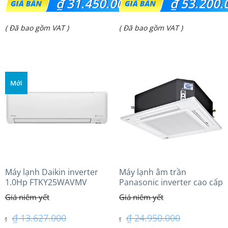
₫
31.450.000
₫
53.200.
gốc
gốc
Giá
Giá
( Đã bao gồm VAT )
( Đã bao gồm VAT )
là:
là:
hiện
hiện
₫ 38.584.000.
₫ 63.910.000.
tại
tại
là:
là:
Mới
₫ 31.450.000.
₫ 53.200.000.
Máy lạnh Daikin inverter
Máy lạnh âm trần
1.0Hp FTKY25WAVMV
Panasonic inverter cao cấp
(2.0 Hp) S-1821PU3HA/U-
18PRH1H5
₫
13.627.000
₫
24.950.000