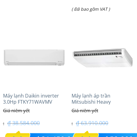
gốc
Giá
( Đã bao gồm VAT )
là:
hiện
₫ 11.000.000.
tại
là:
₫ 9.000.000.
Máy lạnh Daikin inverter
Máy lạnh áp trần
3.0Hp FTKY71WAVMV
Mitsubishi Heavy
FDE125VG (5.0Hp) Cao cấp
– 1 Pha
₫
38.584.000
₫
63.910.000
Giá
Giá