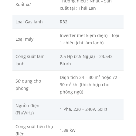
Thương hiệu : Nhật – Sản
Xuất xứ
xuất tại : Thái Lan
Loại Gas lạnh
R32
Inverter (tiết kiệm điện) – loại
Loại máy
1 chiều (chỉ làm lạnh)
Công suất làm
2.5 Hp (2.5 Ngựa) – 23.543
lạnh
Btu/h
Diện tích 24 – 30 m² hoặc 72 –
Sử dụng cho
90 m³ khí (thích hợp cho
phòng
phòng ngủ)
Nguồn điện
1 Pha, 220 – 240V, 50Hz
(Ph/V/Hz)
Công suất tiêu thụ
1,88 kW
điện