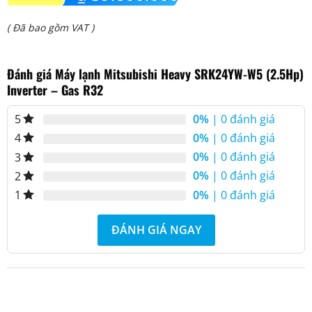
gốc
Giá
( Đã bao gồm VAT )
là:
hiện
₫ 52.000.000.
Đánh giá Máy lạnh Mitsubishi Heavy SRK24YW-W5 (2.5Hp)
tại
Inverter – Gas R32
là:
₫ 39.800.000.
0%
| 0 đánh giá
5
0%
| 0 đánh giá
4
0%
| 0 đánh giá
3
0%
| 0 đánh giá
2
0%
| 0 đánh giá
1
ĐÁNH GIÁ NGAY