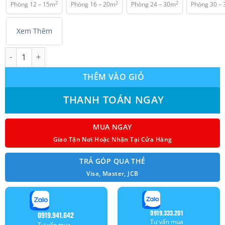
2
2
2
Phòng 12 – 15m
Phòng 16 – 20m
Phòng 24 – 30m
Phòng 30 –
₫ 20.950.000.
Xem Thêm
Máy lạnh Mitsubishi Heavy SRK24YW-W5 (2.5Hp) Inverter - Gas 
THÊM VÀO GIỎ
THANH TOÁN NGAY
MUA NGAY
Giao Tận Nơi Hoặc Nhận Tại Cửa Hàng
TRẢ GÓP QUA THẺ
Visa, Master, JCB
0919.333.201
0919.941.642
Tư vấn mua
Tư vấn mua