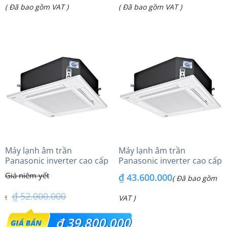
Giá
Giá
( Đã bao gồm VAT )
( Đã bao gồm VAT )
là:
là:
hiện
hiện
₫ 32.300.000.
₫ 63.910.000.
tại
tại
là:
là:
₫ 24.600.000.
₫ 53.200.000.
Máy lạnh âm trần
Máy lạnh âm trần
Panasonic inverter cao cấp
Panasonic inverter cao cấp
(5.0Hp) S-3448PU3HA/U-
(6.0Hp) S-3448PU3HA/U-
₫
43.600.000
( Đã bao gồm
43PRH1H8 – 3 Pha
48PRH1H8 – 3 Pha
₫
52.000.000
VAT )
Giá
₫
39.800.000