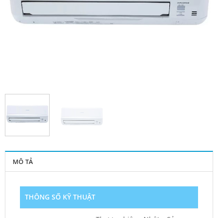
MÔ TẢ
THÔNG SỐ KỸ THUẬT