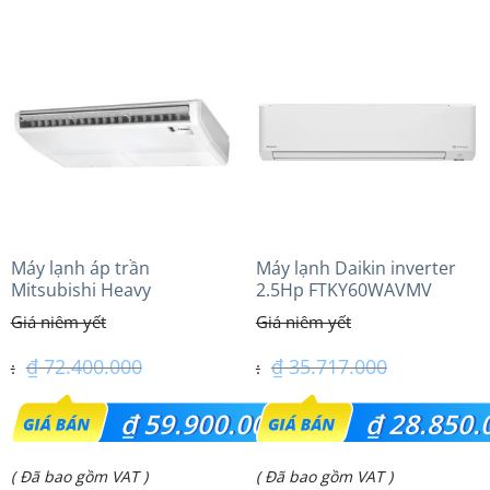
tại
tại
là:
là:
₫ 32.700.000.
₫ 29.000.000.
Máy lạnh áp trần
Máy lạnh Daikin inverter
Mitsubishi Heavy
2.5Hp FTKY60WAVMV
FDE140VG (6.0Hp) Cao cấp
– 3 Pha
₫
72.400.000
₫
35.717.000
Giá
Giá
₫
59.900.000
₫
28.850.
gốc
gốc
Giá
Giá
( Đã bao gồm VAT )
( Đã bao gồm VAT )
là:
là: