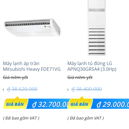
Máy lạnh áp trần
Máy lạnh tủ đứng LG
Mitsubishi Heavy FDE71VG
APNQ30GR5A4 (3.0Hp)
(3.0Hp) Tiêu chuẩn
Inverter
₫
38.620.000
₫
38.400.000
Giá
Giá
₫
32.700.000
₫
29.000.
gốc
gốc
Giá
Giá
( Đã bao gồm VAT )
( Đã bao gồm VAT )
là:
là:
hiện
hiện
₫ 38.620.000.
₫ 38.400.000.