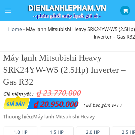
Bỏ
qua
nội
dung
Home
-
Máy lạnh Mitsubishi Heavy SRK24YW-W5 (2.5Hp)
Inverter – Gas R32
Máy lạnh Mitsubishi Heavy
SRK24YW-W5 (2.5Hp) Inverter –
Gas R32
₫
23.770.000
Giá
₫
20.950.000
Giá
( Đã bao gồm VAT )
gốc
hiện
Thương hiệu:
Máy lạnh Mitsubishi Heavy
là:
tại
₫ 23.770.000.
là:
1.0 HP
1.5 HP
2.0 HP
2.5 H