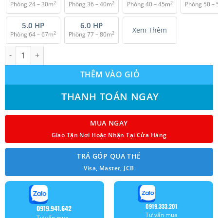
2
2
2
Phòng 24 – 30m
Phòng 36 – 40m
Phòng 40 – 45m
Phòng 50 –
₫ 34.900.000.
5.0 HP
6.0 HP
Xem Thêm
2
2
Phòng 64 – 67m
Phòng 77 – 80m
Máy lạnh âm trần Samsung AC140JN4DEH/AF (6.0 Hp) Inverter 2 
THÊM VÀO GIỎ
THANH TOÁN NGAY
MUA NGAY
Giao Tận Nơi Hoặc Nhận Tại Cửa Hàng
TRẢ GÓP QUA THẺ
Visa, Master, JCB
0919.333.201
0919.941.642
Tư vấn mua
Tư vấn mua