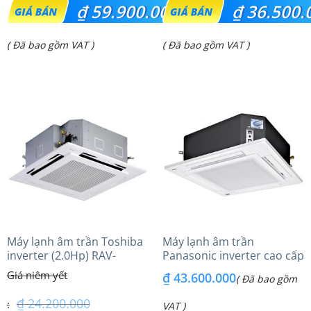
Giá
Giá
₫
59.900.000
₫
36.500.
gốc
gốc
Giá
Giá
( Đã bao gồm VAT )
( Đã bao gồm VAT )
là:
là:
hiện
hiện
₫ 72.400.000.
₫ 48.500.000.
tại
tại
là:
là:
₫ 59.900.000.
₫ 36.500.000.
Máy lạnh âm trần Toshiba
Máy lạnh âm trần
inverter (2.0Hp) RAV-
Panasonic inverter cao cấp
GV1801AP-V
(6.0Hp) S-3448PU3HA/U-
₫
43.600.000
( Đã bao gồm
48PRH1H8 – 3 Pha
₫
24.200.000
VAT )