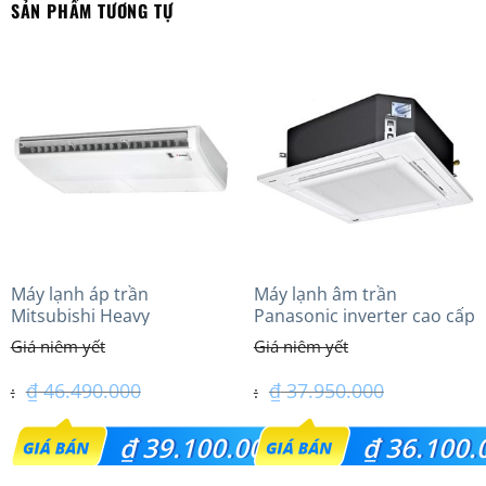
SẢN PHẨM TƯƠNG TỰ
Máy lạnh áp trần
Máy lạnh âm trần
Mitsubishi Heavy
Panasonic inverter cao cấp
FDE100VG (4.0Hp) Cao cấp
(4.0Hp) S-3448PU3HA/U-
– 1 Pha
34PRH1H5
₫
46.490.000
₫
37.950.000
Giá
Giá
₫
39.100.000
₫
36.100.
gốc
gốc