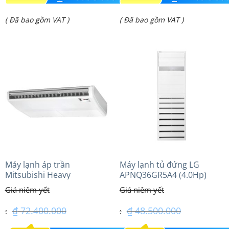
gốc
gốc
Giá
Giá
( Đã bao gồm VAT )
( Đã bao gồm VAT )
là:
là:
hiện
hiện
₫ 35.717.000.
₫ 25.907.000.
tại
tại
là:
là:
₫ 28.850.000.
₫ 21.500.000.
Máy lạnh áp trần
Máy lạnh tủ đứng LG
Mitsubishi Heavy
APNQ36GR5A4 (4.0Hp)
FDE140VG (6.0Hp) Cao cấp
inverter
– 3 Pha
₫
72.400.000
₫
48.500.000