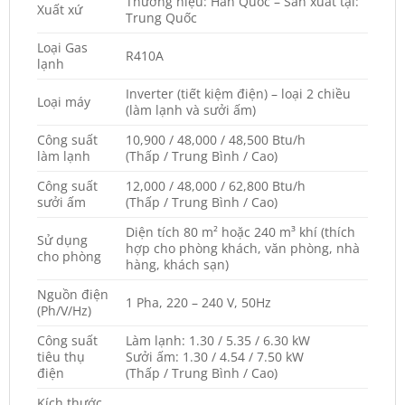
Thương hiệu: Hàn Quốc – Sản xuất tại:
Xuất xứ
Trung Quốc
Loại Gas
R410A
lạnh
Inverter (tiết kiệm điện) – loại 2 chiều
Loại máy
(làm lạnh và sưởi ấm)
Công suất
10,900 / 48,000 / 48,500 Btu/h
làm lạnh
(Thấp / Trung Bình / Cao)
Công suất
12,000 / 48,000 / 62,800 Btu/h
sưởi ấm
(Thấp / Trung Bình / Cao)
Diện tích 80 m² hoặc 240 m³ khí (thích
Sử dụng
hợp cho phòng khách, văn phòng, nhà
cho phòng
hàng, khách sạn)
Nguồn điện
1 Pha, 220 – 240 V, 50Hz
(Ph/V/Hz)
Công suất
Làm lạnh: 1.30 / 5.35 / 6.30 kW
tiêu thụ
Sưởi ấm: 1.30 / 4.54 / 7.50 kW
điện
(Thấp / Trung Bình / Cao)
Kích thước