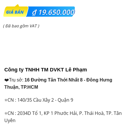
Giá
₫
19.650.000
gốc
Giá
( Đã bao gồm VAT )
là:
hiện
₫ 24.200.000.
tại
là:
₫ 19.650.000.
Công ty TNHH TM DVKT Lê Phạm
❤️Trụ sở:
16 Đường Tân Thới Nhất 8 - Đông Hưng
Thuận, TP.HCM
⭐CN : 140/35 Cầu Xây 2 - Quận 9
⭐CN : 2034D Tổ 1, KP 1 Phước Hải, P. Thái Hoà, TP. Tân
Uyên