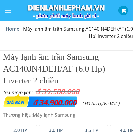
Bỏ
qua
nội
dung
Home
-
Máy lạnh âm trần Samsung AC140JN4DEH/AF (6.0
Hp) Inverter 2 chiều
Máy lạnh âm trần Samsung
AC140JN4DEH/AF (6.0 Hp)
Inverter 2 chiều
₫
39.500.000
Giá
₫
34.900.000
Giá
( Đã bao gồm VAT )
gốc
hiện
Thương hiệu:
Máy lạnh Samsung
là:
tại
₫ 39.500.000.
là:
2.0 HP
3.0 HP
3.5 HP
4.0 H