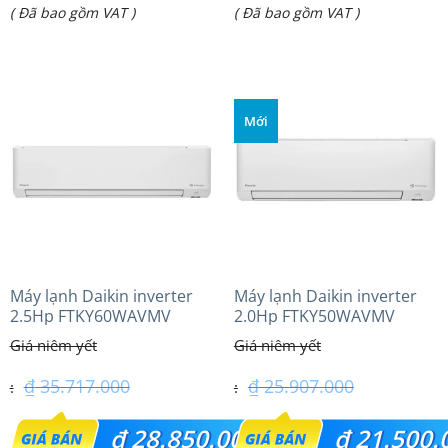
Giá
Giá
( Đã bao gồm VAT )
( Đã bao gồm VAT )
là:
là:
hiện
hiện
₫ 46.490.000.
₫ 37.950.000.
tại
tại
là:
là:
Mới
₫ 39.100.000.
₫ 36.100.000.
Máy lạnh Daikin inverter
Máy lạnh Daikin inverter
2.5Hp FTKY60WAVMV
2.0Hp FTKY50WAVMV
₫
35.717.000
₫
25.907.000
Giá
Giá
₫
28.850.000
₫
21.500.