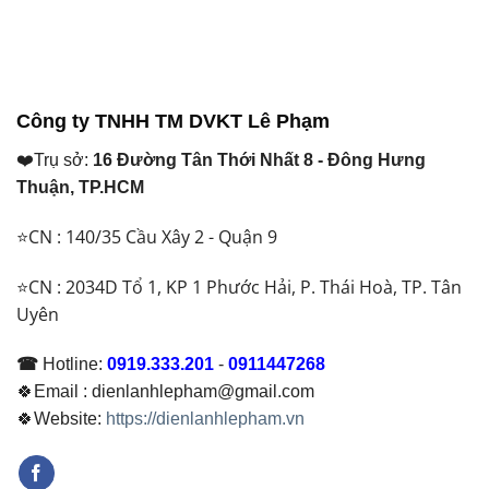
tại
tại
là:
là:
₫ 39.100.000.
₫ 59.900.000.
Công ty TNHH TM DVKT Lê Phạm
❤️Trụ sở:
16 Đường Tân Thới Nhất 8 - Đông Hưng
Thuận, TP.HCM
⭐CN : 140/35 Cầu Xây 2 - Quận 9
⭐CN : 2034D Tổ 1, KP 1 Phước Hải, P. Thái Hoà, TP. Tân
Uyên
☎
Hotline:
0919.333.201
-
0911447268
🍀Email : dienlanhlepham@gmail.com
🍀Website:
https://dienlanhlepham.vn