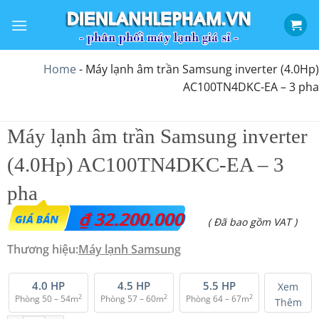
Bỏ
qua
nội
dung
Home
-
Máy lạnh âm trần Samsung inverter (4.0Hp)
AC100TN4DKC-EA – 3 pha
Máy lạnh âm trần Samsung inverter
(4.0Hp) AC100TN4DKC-EA – 3
pha
₫
32.200.000
( Đã bao gồm VAT )
Thương hiệu:
Máy lạnh Samsung
4.0 HP
4.5 HP
5.5 HP
Xem
2
2
2
Phòng 50 – 54m
Phòng 57 – 60m
Phòng 64 – 67m
Thêm