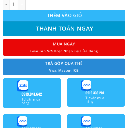
Máy lạnh âm trần Samsung inverter (4.0Hp) AC100TN4DKC-EA - 
THÊM VÀO GIỎ
THANH TOÁN NGAY
MUA NGAY
Giao Tận Nơi Hoặc Nhận Tại Cửa Hàng
TRẢ GÓP QUA THẺ
Visa, Master, JCB
0919.333.201
0919.941.642
Tư vấn mua
Tư vấn mua
hàng
hàng