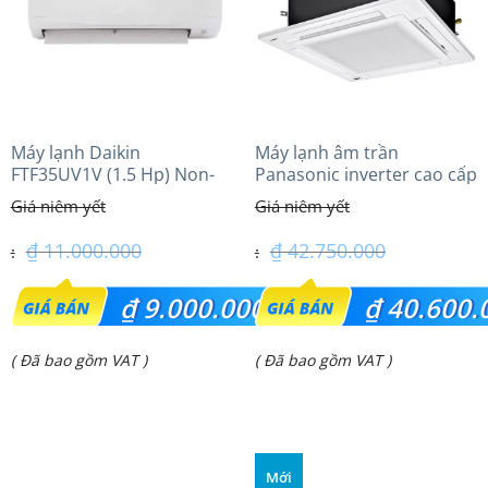
Máy lạnh Daikin
Máy lạnh âm trần
FTF35UV1V (1.5 Hp) Non-
Panasonic inverter cao cấp
inverter Thái lan
(5.0Hp) S-3448PU3HA/U-
43PRH1H5
₫
11.000.000
₫
42.750.000
Giá
Giá
₫
9.000.000
₫
40.600.
gốc
gốc
Giá
Giá
( Đã bao gồm VAT )
( Đã bao gồm VAT )
là:
là:
hiện
hiện
₫ 11.000.000.
₫ 42.750.000.
tại
tại
là:
là:
Mới