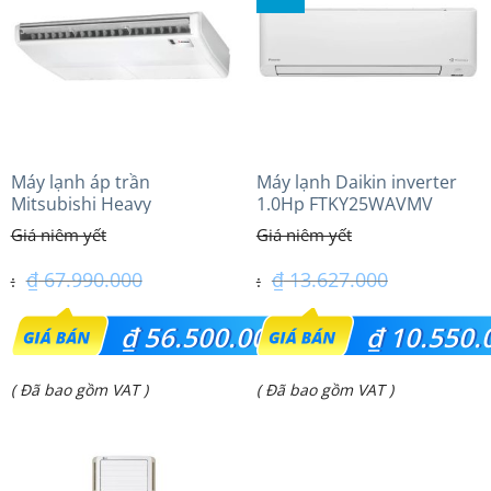
₫ 9.000.000.
₫ 40.600.000.
Máy lạnh áp trần
Máy lạnh Daikin inverter
Mitsubishi Heavy
1.0Hp FTKY25WAVMV
FDE140VG (6.0Hp) Cao cấp
– 1 Pha
₫
67.990.000
₫
13.627.000
Giá
Giá
₫
56.500.000
₫
10.550.
gốc
gốc
Giá
Giá
( Đã bao gồm VAT )
( Đã bao gồm VAT )
là:
là:
hiện
hiện
₫ 67.990.000.
₫ 13.627.000.
tại
tại