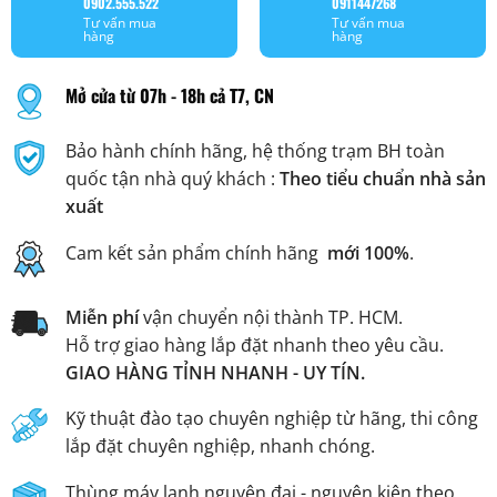
0902.555.522
0911447268
Tư vấn mua
Tư vấn mua
hàng
hàng
Mở cửa từ 07h - 18h cả T7, CN
Bảo hành chính hãng, hệ thống trạm BH toàn
quốc tận nhà quý khách :
Theo tiểu chuẩn nhà sản
xuất
Cam kết sản phẩm chính hãng
mới 100%
.
Miễn phí
vận chuyển nội thành TP. HCM.
Hỗ trợ giao hàng lắp đặt nhanh theo yêu cầu.
GIAO HÀNG TỈNH NHANH - UY TÍN.
Kỹ thuật đào tạo chuyên nghiệp từ hãng, thi công
lắp đặt chuyên nghiệp, nhanh chóng.
Thùng máy lạnh nguyên đai - nguyên kiện theo