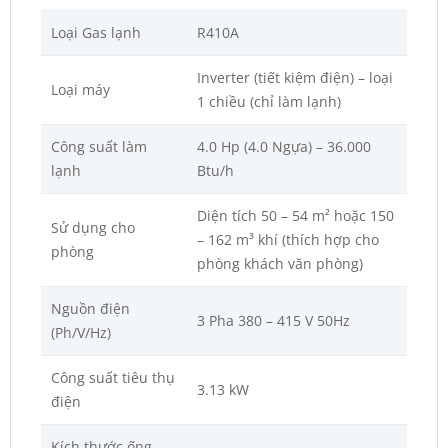
Loại Gas lạnh
R410A
Inverter (tiết kiệm điện) – loại
Loại máy
1 chiều (chỉ làm lạnh)
Công suất làm
4.0 Hp (4.0 Ngựa) – 36.000
lạnh
Btu/h
Diện tích 50 – 54 m² hoặc 150
Sử dụng cho
– 162 m³ khí (thích hợp cho
phòng
phòng khách văn phòng)
Nguồn điện
3 Pha 380 – 415 V 50Hz
(Ph/V/Hz)
Công suất tiêu thụ
3.13 kW
điện
Kích thước ống