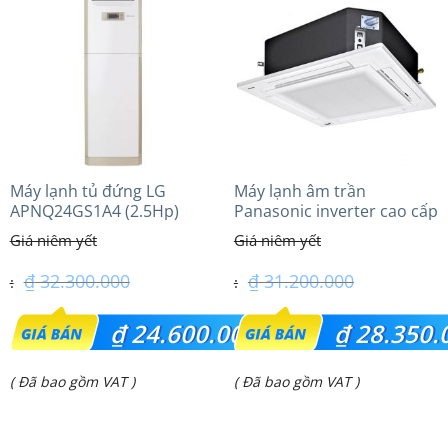
là:
là:
₫ 56.500.000.
₫ 10.550.000.
Máy lạnh tủ đứng LG
Máy lạnh âm trần
APNQ24GS1A4 (2.5Hp)
Panasonic inverter cao cấp
Inverter
(2.5Hp) S-1821PU3HA/U-
21PRH1H5
₫
32.300.000
₫
31.200.000
Giá
Giá
₫
24.600.000
₫
28.350.
gốc
gốc
Giá
Giá
( Đã bao gồm VAT )
( Đã bao gồm VAT )
là:
là:
hiện
hiện
₫ 32.300.000.
₫ 31.200.000.
tại
tại