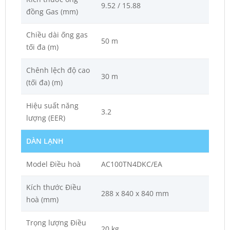
9.52 / 15.88
đồng Gas (mm)
Chiều dài ống gas
50 m
tối đa (m)
Chênh lệch độ cao
30 m
(tối đa) (m)
Hiệu suất năng
3.2
lượng (EER)
DÀN LẠNH
Model Điều hoà
AC100TN4DKC/EA
Kích thước Điều
288 x 840 x 840 mm
hoà (mm)
Trọng lượng Điều
20 kg