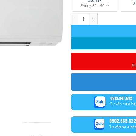
X
2
Phòng 36 – 40m
Máy lạnh Daikin FTKC60UVMV (2
Gi
0919.941.642
Tư vấn mua hà
0902.555.522
Tư vấn mua hà