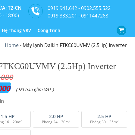
A: T2-CN
0919.941.642 - 0902.555.522
0 - 18:00)
0919.333.201 - 0911447268
Hệ Thống VRV
Công Trình
Home
-
Máy lạnh Daikin FTKC60UVMV (2.5Hp) Inverter
 FTKC60UVMV (2.5Hp) Inverter
.000
000
Giá
( Đã bao gồm VAT )
hiện
in
tại
là:
1.5 HP
2.0 HP
2.5 HP
2
2
2
ng 16 – 20m
Phòng 24 – 30m
Phòng 30 – 35m
₫ 27.200.000.