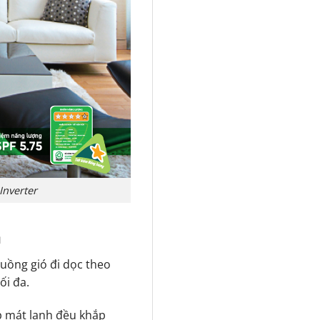
Inverter
n
uồng gió đi dọc theo
ối đa.
p mát lạnh đều khắp