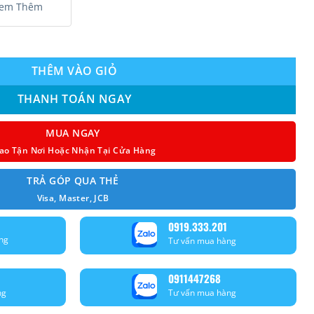
em Thêm
.5Hp) Inverter số lượng
THÊM VÀO GIỎ
THANH TOÁN NGAY
MUA NGAY
ao Tận Nơi Hoặc Nhận Tại Cửa Hàng
TRẢ GÓP QUA THẺ
Visa, Master, JCB
0919.333.201
ng
Tư vấn mua hàng
0911447268
ng
Tư vấn mua hàng