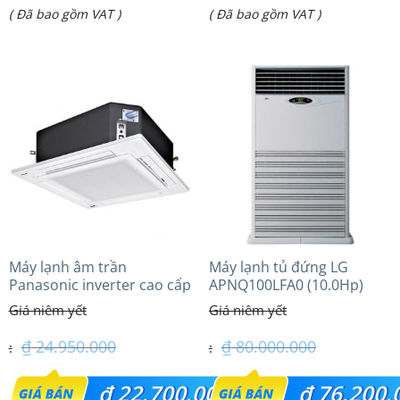
Giá
Giá
( Đã bao gồm VAT )
( Đã bao gồm VAT )
là:
là:
hiện
hiện
₫ 52.000.000.
₫ 48.500.000.
tại
tại
là:
là:
₫ 39.800.000.
₫ 36.500.000.
Máy lạnh âm trần
Máy lạnh tủ đứng LG
Panasonic inverter cao cấp
APNQ100LFA0 (10.0Hp)
(2.0 Hp) S-1821PU3HA/U-
18PRH1H5
₫
24.950.000
₫
80.000.000
Giá
Giá
₫
22.700.000
₫
76.200.