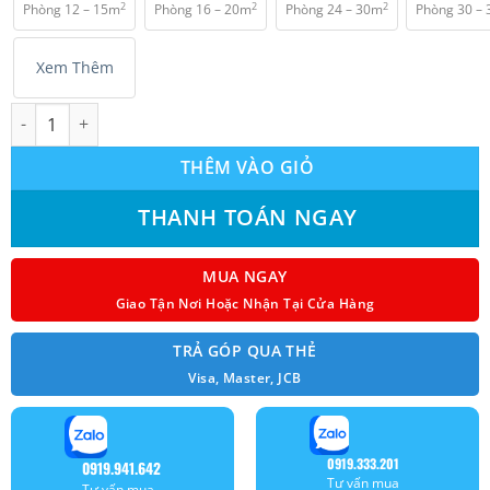
2
2
2
Phòng 12 – 15m
Phòng 16 – 20m
Phòng 24 – 30m
Phòng 30 –
₫ 7.250.000.
Xem Thêm
Máy lạnh treo tường Gree GWC12KB-K6N0C4 1.5 HP (12.000BTU)
THÊM VÀO GIỎ
THANH TOÁN NGAY
MUA NGAY
Giao Tận Nơi Hoặc Nhận Tại Cửa Hàng
TRẢ GÓP QUA THẺ
Visa, Master, JCB
0919.333.201
0919.941.642
Tư vấn mua
Tư vấn mua