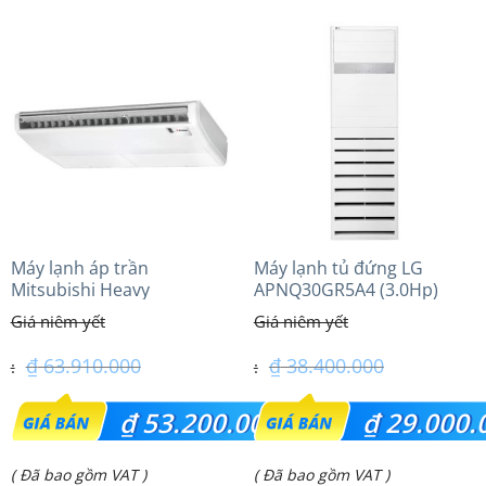
₫ 37.950.000.
₫ 46.490.000.
tại
tại
là:
là:
₫ 36.100.000.
₫ 39.100.000.
Máy lạnh áp trần
Máy lạnh tủ đứng LG
Mitsubishi Heavy
APNQ30GR5A4 (3.0Hp)
FDE125VG (5.0Hp) Cao cấp
Inverter
– 1 Pha
₫
63.910.000
₫
38.400.000
Giá
Giá
₫
53.200.000
₫
29.000.
gốc
gốc
Giá
Giá
( Đã bao gồm VAT )
( Đã bao gồm VAT )
là:
là: