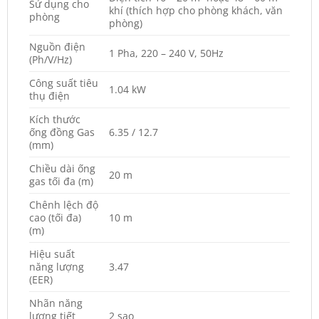
Sử dụng cho
khí (thích hợp cho phòng khách, văn
phòng
phòng)
Nguồn điện
1 Pha, 220 – 240 V, 50Hz
(Ph/V/Hz)
Công suất tiêu
1.04 kW
thụ điện
Kích thước
ống đồng Gas
6.35 / 12.7
(mm)
Chiều dài ống
20 m
gas tối đa (m)
Chênh lệch độ
cao (tối đa)
10 m
(m)
Hiệu suất
năng lượng
3.47
(EER)
Nhãn năng
lượng tiết
2 sao