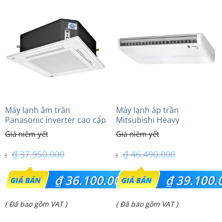
Máy lạnh âm trần
Máy lạnh áp trần
Panasonic inverter cao cấp
Mitsubishi Heavy
(4.0Hp) S-3448PU3HA/U-
FDE100VG (4.0Hp) Cao cấp
34PRH1H5
– 1 Pha
₫
37.950.000
₫
46.490.000
Giá
Giá
₫
36.100.000
₫
39.100.
gốc
gốc
Giá
Giá
( Đã bao gồm VAT )
( Đã bao gồm VAT )
là:
là:
hiện
hiện