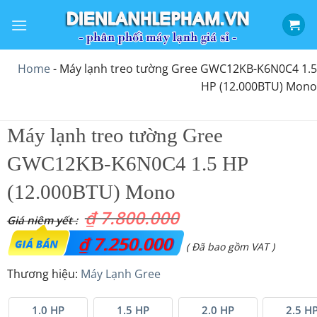
Bỏ
qua
nội
dung
Home
-
Máy lạnh treo tường Gree GWC12KB-K6N0C4 1.5
HP (12.000BTU) Mono
Máy lạnh treo tường Gree
GWC12KB-K6N0C4 1.5 HP
(12.000BTU) Mono
₫
7.800.000
Giá
₫
7.250.000
Giá
( Đã bao gồm VAT )
gốc
hiện
Thương hiệu:
Máy Lạnh Gree
là:
tại
₫ 7.800.000.
là:
1.0 HP
1.5 HP
2.0 HP
2.5 H