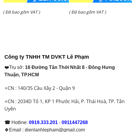
gốc
gốc
Giá
Giá
( Đã bao gồm VAT )
( Đã bao gồm VAT )
là:
là:
hiện
hiện
₫ 24.950.000.
₫ 80.000.000.
tại
tại
là:
là:
₫ 22.700.000.
₫ 76.200.000.
Công ty TNHH TM DVKT Lê Phạm
❤️Trụ sở:
16 Đường Tân Thới Nhất 8 - Đông Hưng
Thuận, TP.HCM
⭐CN : 140/35 Cầu Xây 2 - Quận 9
⭐CN : 2034D Tổ 1, KP 1 Phước Hải, P. Thái Hoà, TP. Tân
Uyên
☎
Hotline:
0919.333.201
-
0911447268
🍀Email : dienlanhlepham@gmail.com