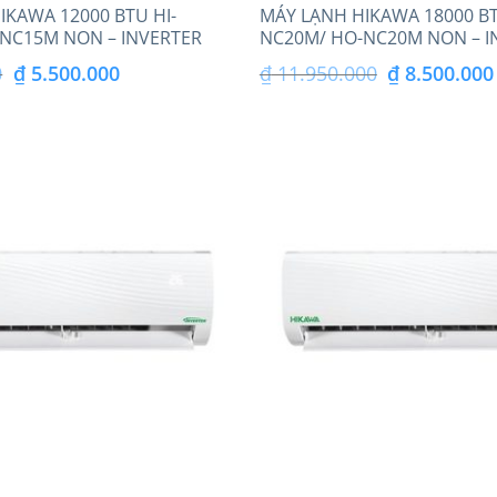
IKAWA 12000 BTU HI-
MÁY LẠNH HIKAWA 18000 BT
NC15M NON – INVERTER
NC20M/ HO-NC20M NON – I
Giá
Giá
Giá
0
₫
5.500.000
₫
11.950.000
₫
8.500.000
gốc
hiện
gốc
là:
tại
là:
₫ 7.750.000.
là:
₫ 11.950.000.
₫ 5.500.000.