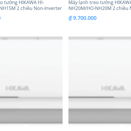
eo tường HIKAWA HI-
Máy lạnh treo tường HIKAWA
H15M 2 chiều Non-Inverter
NH20M/HO-NH20M 2 chiều N
0
₫
9.700.000