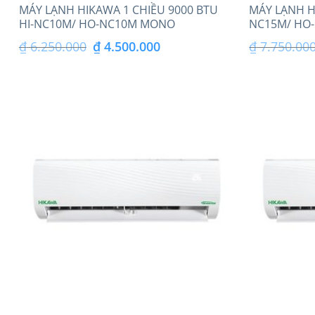
MÁY LẠNH HIKAWA 1 CHIỀU 9000 BTU
MÁY LẠNH H
HI-NC10M/ HO-NC10M MONO
NC15M/ HO-
Giá
Giá
₫
6.250.000
₫
4.500.000
₫
7.750.00
gốc
hiện
là:
tại
₫ 6.250.000.
là:
₫ 4.500.000.