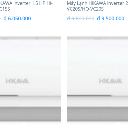
KAWA Inverter 1.5 HP HI-
Máy Lạnh HIKAWA Inverter 2
C15S
VC20S/HO-VC20S
Giá
Giá
Giá
G
0
₫
6.050.000
₫
9.800.000
₫
9.500.000
gốc
hiện
gốc
h
là:
tại
là:
tạ
₫ 6.500.000.
là:
₫ 9.800.000.
là
₫ 6.050.000.
₫ 