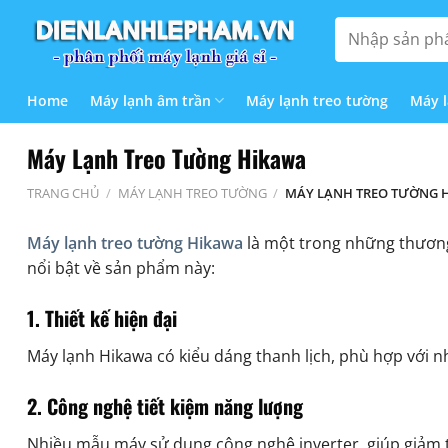
Bỏ
Tìm
qua
kiếm:
nội
dung
Home
Máy lạnh âm trần
Máy lạnh treo tường
Máy 
Máy Lạnh Treo Tường Hikawa
TRANG CHỦ
/
MÁY LẠNH TREO TƯỜNG
/
MÁY LẠNH TREO TƯỜNG 
Máy lạnh treo tường Hikawa
là một trong những thương 
nổi bật về sản phẩm này:
1.
Thiết kế hiện đại
Máy lạnh Hikawa có kiểu dáng thanh lịch, phù hợp với nh
2.
Công nghệ tiết kiệm năng lượng
Nhiều mẫu máy sử dụng công nghệ inverter, giúp giảm ti