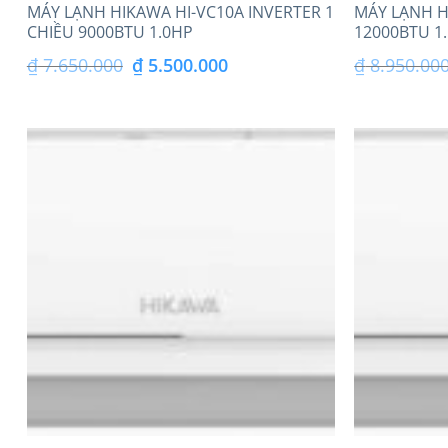
MÁY LẠNH HIKAWA HI-VC10A INVERTER 1
MÁY LẠNH H
CHIỀU 9000BTU 1.0HP
12000BTU 1
Giá
Giá
₫
7.650.000
₫
5.500.000
₫
8.950.00
gốc
hiện
là:
tại
₫ 7.650.000.
là:
₫ 5.500.000.