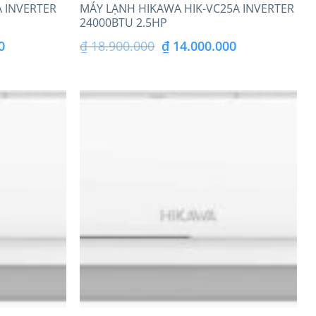
 INVERTER
MÁY LẠNH HIKAWA HIK-VC25A INVERTER
24000BTU 2.5HP
Giá
Giá
Giá
0
₫
18.900.000
₫
14.000.000
hiện
gốc
hiện
tại
là:
tại
là:
₫ 18.900.000.
là:
₫ 11.000.000.
₫ 14.000.000.