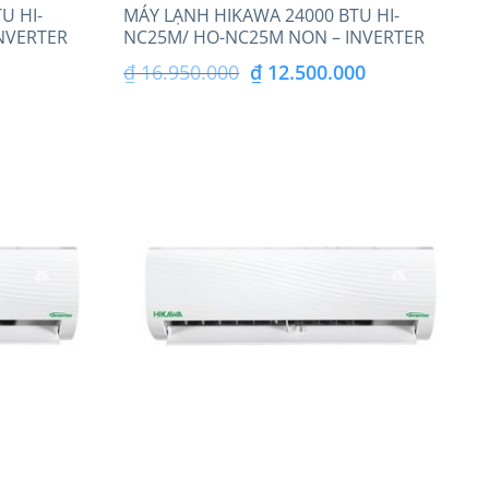
U HI-
MÁY LẠNH HIKAWA 24000 BTU HI-
NVERTER
NC25M/ HO-NC25M NON – INVERTER
Giá
Giá
Giá
₫
16.950.000
₫
12.500.000
hiện
gốc
hiện
tại
là:
tại
là:
₫ 16.950.000.
là:
₫ 8.500.000.
₫ 12.500.000.