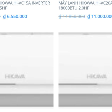
IKAWA HI-VC15A INVERTER
MÁY LẠNH HIKAWA HI-VC20A
.5HP
18000BTU 2.0HP
Giá
Giá
Giá
0
₫
6.550.000
₫
14.850.000
₫
11.000.00
gốc
hiện
gốc
là:
tại
là:
₫ 8.950.000.
là:
₫ 14.850.000.
₫ 6.550.000.