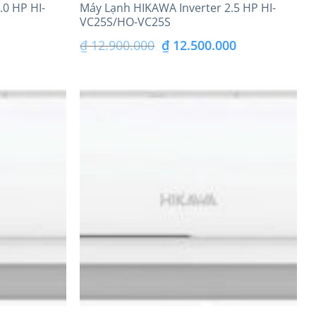
.0 HP HI-
Máy Lạnh HIKAWA Inverter 2.5 HP HI-
VC25S/HO-VC25S
iá
Giá
Giá
₫
12.900.000
₫
12.500.000
iện
gốc
hiện
i
là:
tại
:
₫ 12.900.000.
là:
9.500.000.
₫ 12.500.000.