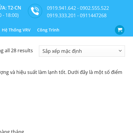
A: T2-CN
0919.941.642 - 0902.555.522
0 - 18:00)
0919.333.201 - 0911447268
Hệ Thống VRV
Công Trình
 all 28 results
ng và hiệu suất làm lạnh tốt. Dưới đây là một số điểm
 hàng tháng.