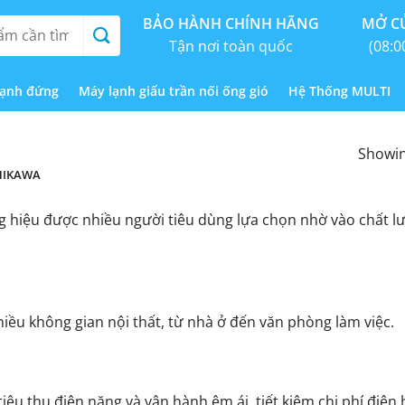
BẢO HÀNH CHÍNH HÃNG
MỞ CỬ
Tận nơi toàn quốc
(08:0
lạnh đứng
Máy lạnh giấu trần nối ống gió
Hệ Thống MULTI
Showing
HIKAWA
hiệu được nhiều người tiêu dùng lựa chọn nhờ vào chất lượ
iều không gian nội thất, từ nhà ở đến văn phòng làm việc.
êu thụ điện năng và vận hành êm ái, tiết kiệm chi phí điện