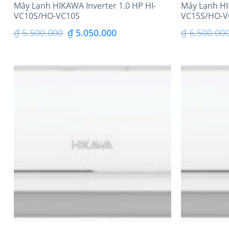
Máy Lạnh HIKAWA Inverter 1.0 HP HI-
Máy Lạnh HI
VC10S/HO-VC10S
VC15S/HO-V
Giá
Giá
₫
5.500.000
₫
5.050.000
₫
6.500.00
gốc
hiện
là:
tại
₫ 5.500.000.
là:
₫ 5.050.000.