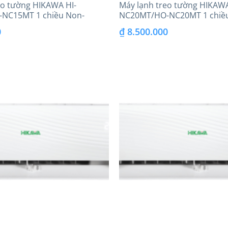
eo tường HIKAWA HI-
Máy lạnh treo tường HIKAWA
NC15MT 1 chiều Non-
NC20MT/HO-NC20MT 1 chiề
Inverter
0
₫
8.500.000