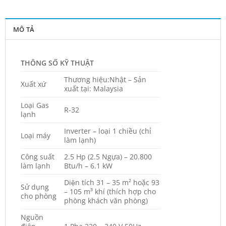
MÔ TẢ
THÔNG SỐ KỸ THUẬT
Thương hiệu:Nhật – Sản
Xuất xứ
xuất tại: Malaysia
Loại Gas
R-32
lạnh
Inverter – loại 1 chiều (chỉ
Loại máy
làm lạnh)
Công suất
2.5 Hp (2.5 Ngựa) – 20.800
làm lạnh
Btu/h – 6.1 kW
Diện tích 31 – 35 m² hoặc 93
Sử dụng
– 105 m³ khí (thích hợp cho
cho phòng
phòng khách văn phòng)
Nguồn