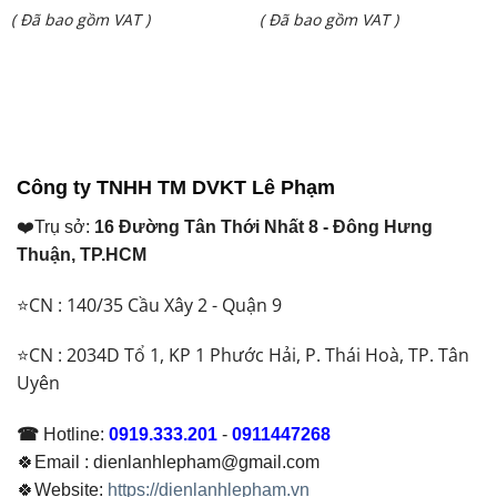
Giá
Giá
( Đã bao gồm VAT )
( Đã bao gồm VAT )
là:
là:
hiện
hiện
₫ 67.810.000.
₫ 24.950.000.
tại
tại
là:
là:
₫ 56.300.000.
₫ 22.700.000.
Công ty TNHH TM DVKT Lê Phạm
❤️Trụ sở:
16 Đường Tân Thới Nhất 8 - Đông Hưng
Thuận, TP.HCM
⭐CN : 140/35 Cầu Xây 2 - Quận 9
⭐CN : 2034D Tổ 1, KP 1 Phước Hải, P. Thái Hoà, TP. Tân
Uyên
☎
Hotline:
0919.333.201
-
0911447268
🍀Email : dienlanhlepham@gmail.com
🍀Website:
https://dienlanhlepham.vn