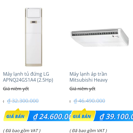
₫ 31.200.000.
₫ 38.400.000.
tại
tại
là:
là:
₫ 28.350.000.
₫ 29.000.000.
Máy lạnh tủ đứng LG
Máy lạnh áp trần
APNQ24GS1A4 (2.5Hp)
Mitsubishi Heavy
Inverter
FDE100VG (4.0Hp) Cao cấp
– 1 Pha
₫
32.300.000
₫
46.490.000
Giá
Giá
₫
24.600.000
₫
39.100.
gốc
gốc
Giá
Giá
( Đã bao gồm VAT )
( Đã bao gồm VAT )
là:
là: