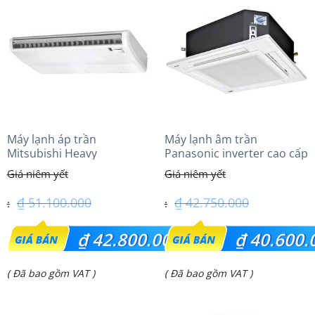
Máy lạnh áp trần
Máy lạnh âm trần
Mitsubishi Heavy
Panasonic inverter cao cấp
FDE100VG (4.0Hp) Cao cấp
(5.0Hp) S-3448PU3HA/U-
– 3 Pha
43PRH1H5
₫
51.100.000
₫
42.750.000
Giá
Giá
₫
42.800.000
₫
40.600.
gốc
gốc
Giá
Giá
( Đã bao gồm VAT )
( Đã bao gồm VAT )
là:
là:
hiện
hiện
₫ 51.100.000.
₫ 42.750.000.