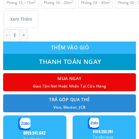
2
2
2
Phòng 12 – 15m
Phòng 16 – 20m
Phòng 24 – 30m
Phòng 30 –
₫ 24.000.000.
Xem Thêm
Máy lạnh Panasonic CS-RU24AKH-8 inverter 2.5Hp wifi model 20
THÊM VÀO GIỎ
THANH TOÁN NGAY
MUA NGAY
Giao Tận Nơi Hoặc Nhận Tại Cửa Hàng
TRẢ GÓP QUA THẺ
Visa, Master, JCB
0919.333.201
0919.941.642
Tư vấn mua
Tư vấn mua