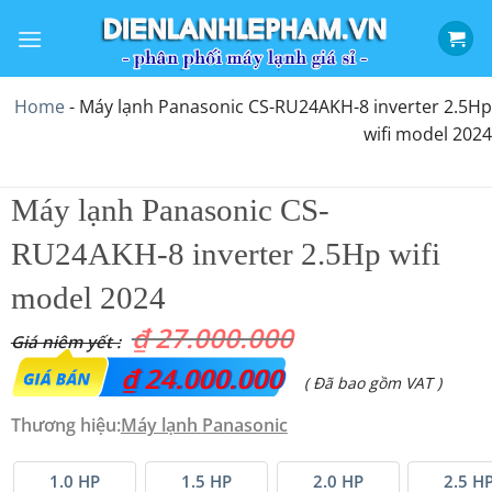
Bỏ
qua
nội
dung
Home
-
Máy lạnh Panasonic CS-RU24AKH-8 inverter 2.5Hp
wifi model 2024
Máy lạnh Panasonic CS-
RU24AKH-8 inverter 2.5Hp wifi
model 2024
₫
27.000.000
Giá
₫
24.000.000
Giá
( Đã bao gồm VAT )
gốc
hiện
Thương hiệu:
Máy lạnh
Panasonic
là:
tại
₫ 27.000.000.
là:
1.0 HP
1.5 HP
2.0 HP
2.5 H