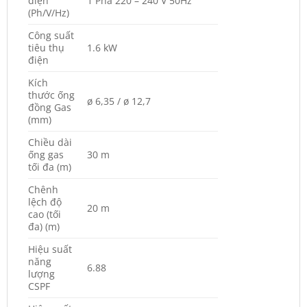
điện
1 Pha 220 – 240 V 50Hz
(Ph/V/Hz)
Công suất
tiêu thụ
1.6 kW
điện
Kích
thước ống
ø 6,35 / ø 12,7
đồng Gas
(mm)
Chiều dài
ống gas
30 m
tối đa (m)
Chênh
lệch độ
20 m
cao (tối
đa) (m)
Hiệu suất
năng
6.88
lượng
CSPF