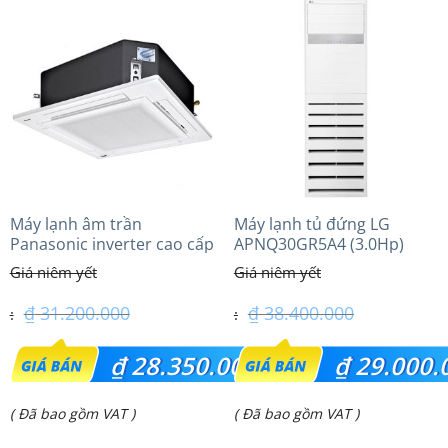
tại
tại
là:
là:
₫ 42.800.000.
₫ 40.600.000.
Máy lạnh âm trần
Máy lạnh tủ đứng LG
Panasonic inverter cao cấp
APNQ30GR5A4 (3.0Hp)
(2.5Hp) S-1821PU3HA/U-
Inverter
21PRH1H5
₫
31.200.000
₫
38.400.000
Giá
Giá
₫
28.350.000
₫
29.000.
gốc
gốc
Giá
Giá
( Đã bao gồm VAT )
( Đã bao gồm VAT )
là:
là:
hiện
hiện