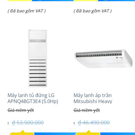
gốc
gốc
Giá
Giá
( Đã bao gồm VAT )
( Đã bao gồm VAT )
là:
là:
hiện
hiện
₫ 63.910.000.
₫ 38.584.000.
tại
tại
là:
là:
₫ 53.200.000.
₫ 31.450.000.
Máy lạnh tủ đứng LG
Máy lạnh áp trần
APNQ48GT3E4 (5.0Hp)
Mitsubishi Heavy
Inverter
FDE100VG (4.0Hp) Cao
cấp – 1 Pha
₫
53.500.000
₫
46.490.000
Giá
Giá