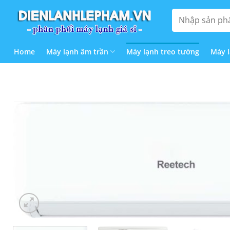
Bỏ
Tìm
qua
kiếm:
nội
dung
Home
Máy lạnh âm trần
Máy lạnh treo tường
Máy 