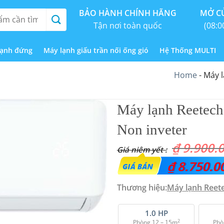
BẢO HÀNH CHÍNH HÃNG
MỞ CỬ
Tận nơi toàn quốc
(08:0
lạnh đứng
Máy lạnh giấu trần nối ống gió
Hệ Thống MULTI
Home
-
Máy l
Máy lạnh Reetec
Non inveter
₫
9.900.
Giá
₫
8.750.0
gốc
Thương hiệu:
Máy lạnh Reet
là:
₫ 9.900.000.
1.0 HP
2
Phòng 12 – 15m
Phò