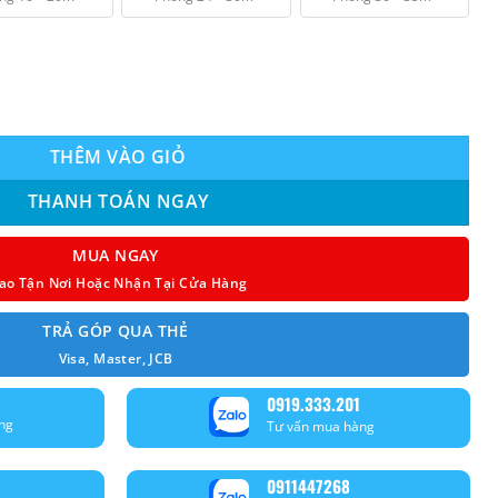
₫ 8.750.000.
00BTU) RT18-DF-BT Non inveter số lượng
THÊM VÀO GIỎ
THANH TOÁN NGAY
MUA NGAY
ao Tận Nơi Hoặc Nhận Tại Cửa Hàng
TRẢ GÓP QUA THẺ
Visa, Master, JCB
0919.333.201
ng
Tư vấn mua hàng
0911447268