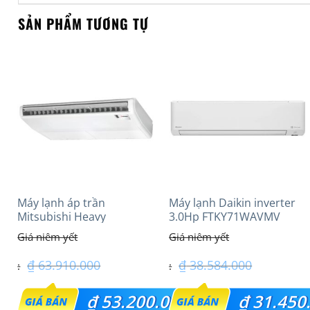
SẢN PHẨM TƯƠNG TỰ
Máy lạnh áp trần
Máy lạnh Daikin inverter
Mitsubishi Heavy
3.0Hp FTKY71WAVMV
FDE125VG (5.0Hp) Cao
cấp – 1 Pha
₫
63.910.000
₫
38.584.000
Giá
Giá
₫
53.200.000
₫
31.450