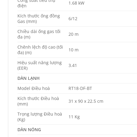
Công suất tiêu thụ
1.68 kW
điện
Kích thước ống đồng
6/12
Gas (mm)
Chiều dài ống gas tối
20 m
đa (m)
Chênh lệch độ cao (tối
10 m
đa) (m)
Hiệu suất năng lượng
3.41
(EER)
DÀN LẠNH
Model Điều hoà
RT18-DF-BT
Kích thước Điều hoà
31 x 90 x 22.5 cm
(mm)
Trọng lượng Điều hoà
11 Kg
(Kg)
DÀN NÓNG