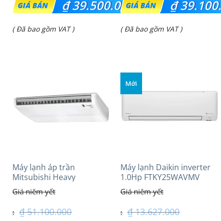
₫
39.500.000
₫
39.100
gốc
gốc
Giá
Giá
( Đã bao gồm VAT )
( Đã bao gồm VAT )
là:
là:
hiện
hiện
₫ 53.500.000.
₫ 46.490.000.
tại
tại
là:
là:
Mới
₫ 39.500.000.
₫ 39.100.000.
Máy lạnh áp trần
Máy lạnh Daikin inverter
Mitsubishi Heavy
1.0Hp FTKY25WAVMV
FDE100VG (4.0Hp) Cao
cấp – 3 Pha
₫
51.100.000
₫
13.627.000