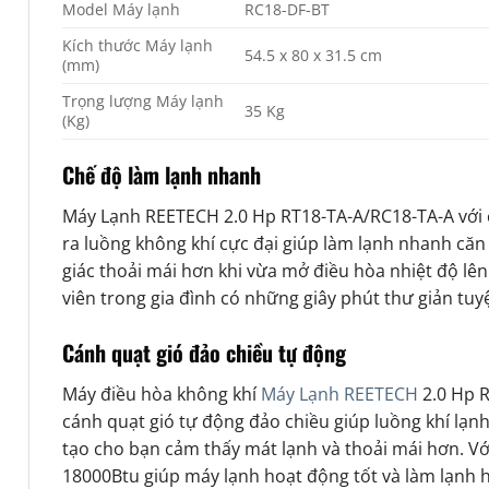
Model Máy lạnh
RC18-DF-BT
Kích thước Máy lạnh
54.5 x 80 x 31.5 cm
(mm)
Trọng lượng Máy lạnh
35 Kg
(Kg)
Chế độ làm lạnh nhanh
Máy Lạnh REETECH 2.0 Hp RT18-TA-A/RC18-TA-A với c
ra luồng không khí cực đại giúp làm lạnh nhanh că
giác thoải mái hơn khi vừa mở điều hòa nhiệt độ lên
viên trong gia đình có những giây phút thư giản tuyệ
Cánh quạt gió đảo chiều tự động
Máy điều hòa không khí
Máy Lạnh REETECH
2.0 Hp R
cánh quạt gió tự động đảo chiều giúp luồng khí lạ
tạo cho bạn cảm thấy mát lạnh và thoải mái hơn. V
18000Btu giúp máy lạnh hoạt động tốt và làm lạnh 