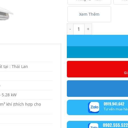
Xem Thêm
Máy lạnh Reetech 2.0 HP ( 180
 tại : Thái Lan
Gi
)
– 5.28 kW
0919.941.642
 m³ khí (thích hợp cho
Tư vấn mua hà
0902.555.522