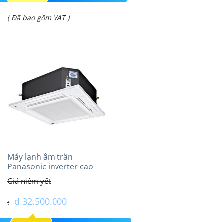
gốc
Giá
( Đã bao gồm VAT )
là:
hiện
₫ 72.400.000.
tại
là:
₫ 59.900.000.
Máy lạnh âm trần
Panasonic inverter cao
cấp (3.0Hp) S-
2430PU3HA/U-24PRH1H5
₫
32.500.000
Giá