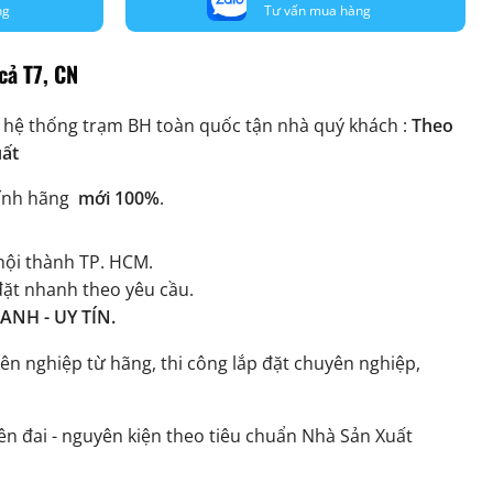
ng
Tư vấn mua hàng
cả T7, CN
 hệ thống trạm BH toàn quốc tận nhà quý khách :
Theo
uất
ính hãng
mới 100%
.
ội thành TP. HCM.
đặt nhanh theo yêu cầu.
NH - UY TÍN.
ên nghiệp từ hãng, thi công lắp đặt chuyên nghiệp,
n đai - nguyên kiện theo tiêu chuẩn Nhà Sản Xuất