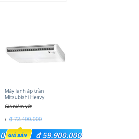
Máy lạnh áp trần
Mitsubishi Heavy
FDE140VG (6.0Hp) Cao
cấp – 3 Pha
₫
72.400.000
Giá
.000
₫
59.900.000