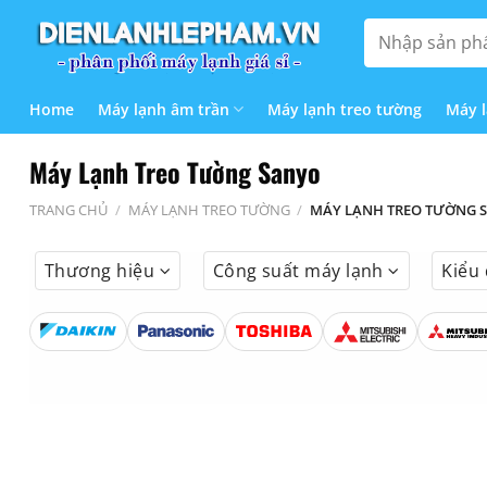
Bỏ
Tìm
qua
kiếm:
nội
dung
Home
Máy lạnh âm trần
Máy lạnh treo tường
Máy 
Máy Lạnh Treo Tường Sanyo
TRANG CHỦ
/
MÁY LẠNH TREO TƯỜNG
/
MÁY LẠNH TREO TƯỜNG 
Thương hiệu
Công suất máy lạnh
Kiểu