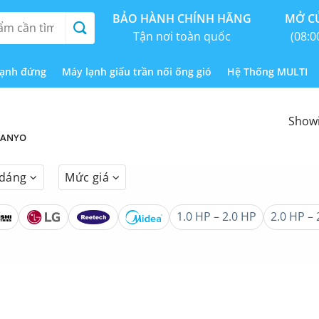
BẢO HÀNH CHÍNH HÃNG
MỞ CỬ
Tận nơi toàn quốc
(08:0
lạnh đứng
Máy lạnh giấu trần nối ống gió
Hệ Thống MULTI
Showi
SANYO
 dáng
Mức giá
1.0 HP – 2.0 HP
2.0 HP – 