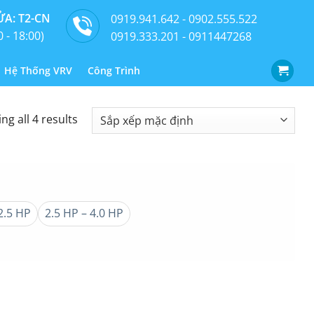
A: T2-CN
0919.941.642 - 0902.555.522
0 - 18:00)
0919.333.201 - 0911447268
Hệ Thống VRV
Công Trình
ng all 4 results
2.5 HP
2.5 HP – 4.0 HP