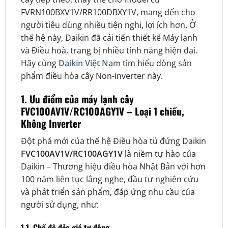
FVRN100BXV1V/RR100DBXY1V, mang đến cho
người tiêu dùng nhiều tiện nghi, lợi ích hơn. Ở
thế hệ này, Daikin đã cải tiến thiết kế Máy lạnh
và Điều hoà, trang bị nhiều tính năng hiện đại.
Hãy cùng
Daikin Việt Nam
tìm hiểu dòng sản
phẩm điều hòa cây Non-Inverter này.
1. Ưu điểm của máy lạnh cây
FVC100AV1V/RC100AGY1V – Loại 1 chiều,
Không Inverter
Đột phá mới của thế hệ Điều hòa tủ đứng Daikin
FVC100AV1V/RC100AGY1V
là niềm tự hào của
Daikin – Thương hiệu điều hòa Nhật Bản với hơn
100 năm liên tục lắng nghe, đầu tư nghiên cứu
và phát triển sản phẩm, đáp ứng nhu cầu của
người sử dụng, như:
1.1. Chế độ đảo gió tự động