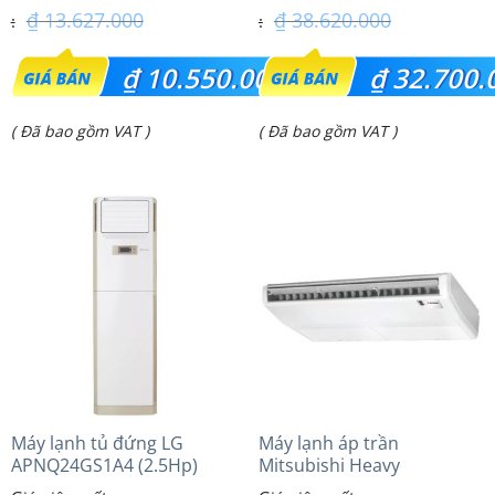
₫
13.627.000
₫
38.620.000
Giá
Giá
₫
10.550.000
₫
32.700.
gốc
gốc
Giá
Giá
( Đã bao gồm VAT )
( Đã bao gồm VAT )
là:
là:
hiện
hiện
₫ 13.627.000.
₫ 38.620.000.
tại
tại
là:
là:
₫ 10.550.000.
₫ 32.700.000.
Máy lạnh tủ đứng LG
Máy lạnh áp trần
APNQ24GS1A4 (2.5Hp)
Mitsubishi Heavy
Inverter
FDE140VG (6.0Hp) Cao cấp