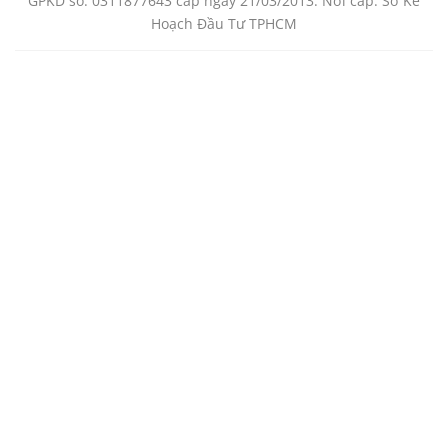
GPKD số: 0311877643 cấp ngày 21/03/2013. Nơi cấp: Sở Kế
Hoạch Đầu Tư TPHCM