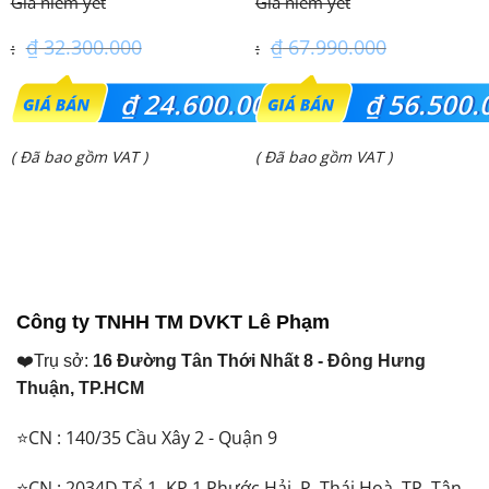
– 1 Pha
₫
32.300.000
₫
67.990.000
Giá
Giá
₫
24.600.000
₫
56.500.
gốc
gốc
Giá
Giá
( Đã bao gồm VAT )
( Đã bao gồm VAT )
là:
là:
hiện
hiện
₫ 32.300.000.
₫ 67.990.000.
tại
tại
là:
là:
₫ 24.600.000.
₫ 56.500.000.
Công ty TNHH TM DVKT Lê Phạm
❤️Trụ sở:
16 Đường Tân Thới Nhất 8 - Đông Hưng
Thuận, TP.HCM
⭐CN : 140/35 Cầu Xây 2 - Quận 9
⭐CN : 2034D Tổ 1, KP 1 Phước Hải, P. Thái Hoà, TP. Tân