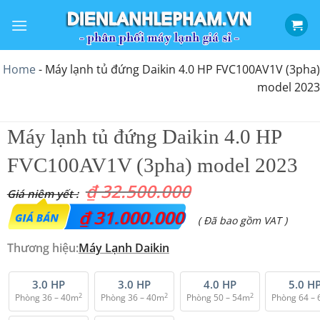
Bỏ
qua
nội
dung
Home
-
Máy lạnh tủ đứng Daikin 4.0 HP FVC100AV1V (3pha)
model 2023
Máy lạnh tủ đứng Daikin 4.0 HP
FVC100AV1V (3pha) model 2023
₫
32.500.000
Giá
₫
31.000.000
Giá
( Đã bao gồm VAT )
gốc
hiện
Thương hiệu:
Máy Lạnh Daikin
là:
tại
₫ 32.500.000.
là:
3.0 HP
3.0 HP
4.0 HP
5.0 H
2
2
2
Phòng 36 – 40m
Phòng 36 – 40m
Phòng 50 – 54m
Phòng 64 –
₫ 31.000.000.