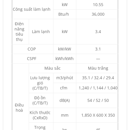
kW
10.55
Công suất làm lạnh
Btu/h
36,000
Điện
năng
Làm lạnh
kW
3.4
tiêu
thụ
COP
kW/kW
3.1
CSPF
kWh/kWh
—
Màu sắc
Màu trắng
Lưu lượng
m3/phút
35.1 / 32.4 / 29.4
gió
cfm
1,240 / 1,144 / 1,040
(C/TB/T)
Độ ồn
dB(A)
54 / 52 / 50
(C/TB/T)
Điều
hoà
Kích thước
mm
1,850 X 600 X 350
(CxRxD)
Trọng
kg
45