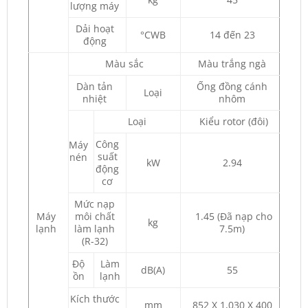
lượng máy
Dải hoạt
°CWB
14 đến 23
động
Màu sắc
Màu trắng ngà
Dàn tản
Ống đồng cánh
Loại
nhiệt
nhôm
Loại
Kiểu rotor (đôi)
Công
Máy
suất
nén
kW
2.94
động
cơ
Mức nạp
Máy
môi chất
1.45 (Đã nạp cho
kg
lạnh
làm lạnh
7.5m)
(R-32)
Độ
Làm
dB(A)
55
ồn
lạnh
Kích thước
mm
852 X 1,030 X 400