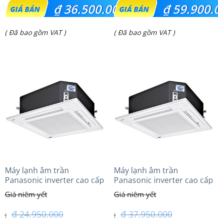
Giá
Giá
₫
36.500.000
₫
59.900.
gốc
gốc
Giá
Giá
( Đã bao gồm VAT )
( Đã bao gồm VAT )
là:
là:
hiện
hiện
₫ 48.500.000.
₫ 72.400.000.
tại
tại
là:
là:
₫ 36.500.000.
₫ 59.900.000.
Máy lạnh âm trần
Máy lạnh âm trần
Panasonic inverter cao cấp
Panasonic inverter cao cấp
(2.0 Hp) S-1821PU3HA/U-
(4.0Hp) S-3448PU3HA/U-
18PRH1H5
34PRH1H5
₫
24.950.000
₫
37.950.000