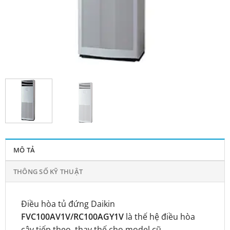
MÔ TẢ
THÔNG SỐ KỸ THUẬT
Điều hòa tủ đứng Daikin
FVC100AV1V/RC100AGY1V
là thế hệ điều hòa
cây tiếp theo, thay thế cho model cũ