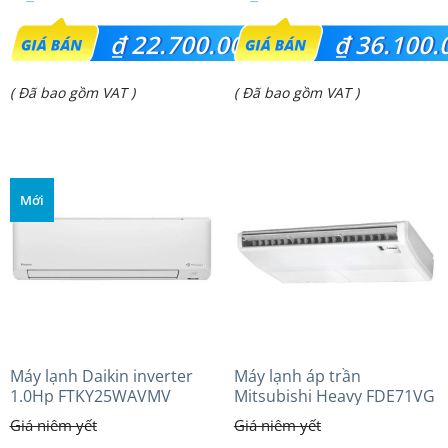
Giá
Giá
₫
22.700.000
₫
36.100.
gốc
gốc
Giá
Giá
( Đã bao gồm VAT )
( Đã bao gồm VAT )
là:
là:
hiện
hiện
₫ 24.950.000.
₫ 37.950.000.
tại
tại
là:
là:
Mới
₫ 22.700.000.
₫ 36.100.000.
Máy lạnh Daikin inverter
Máy lạnh áp trần
1.0Hp FTKY25WAVMV
Mitsubishi Heavy FDE71VG
(3.0Hp) Tiêu chuẩn