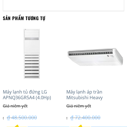
SẢN PHẨM TƯƠNG TỰ
Máy lạnh tủ đứng LG
Máy lạnh áp trần
APNQ36GR5A4 (4.0Hp)
Mitsubishi Heavy
inverter
FDE140VG (6.0Hp) Cao cấp
– 3 Pha
₫
48.500.000
₫
72.400.000