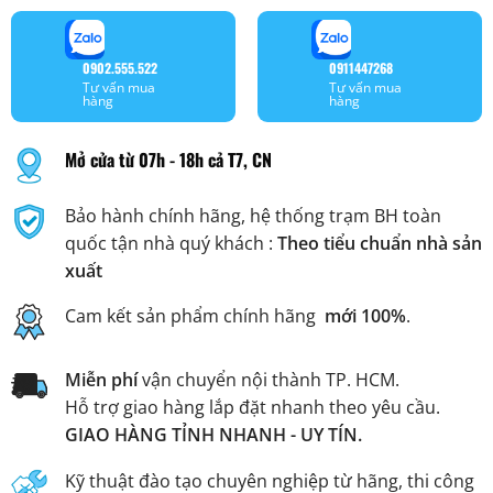
0902.555.522
0911447268
Tư vấn mua
Tư vấn mua
hàng
hàng
Mở cửa từ 07h - 18h cả T7, CN
Bảo hành chính hãng, hệ thống trạm BH toàn
quốc tận nhà quý khách :
Theo tiểu chuẩn nhà sản
xuất
Cam kết sản phẩm chính hãng
mới 100%
.
Miễn phí
vận chuyển nội thành TP. HCM.
Hỗ trợ giao hàng lắp đặt nhanh theo yêu cầu.
GIAO HÀNG TỈNH NHANH - UY TÍN.
Kỹ thuật đào tạo chuyên nghiệp từ hãng, thi công