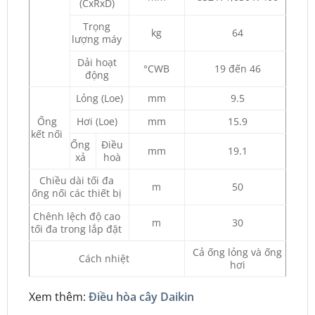
(CxRxD)
Trọng
kg
64
lượng máy
Dải hoạt
°CWB
19 đến 46
động
Lỏng (Loe)
mm
9.5
Ống
Hơi (Loe)
mm
15.9
kết nối
Ống
Điều
mm
19.1
xả
hoà
Chiều dài tối đa
m
50
ống nối các thiết bị
Chênh lệch độ cao
m
30
tối đa trong lắp đặt
Cả ống lỏng và ống
Cách nhiệt
hơi
Xem thêm:
Điều hòa cây Daikin