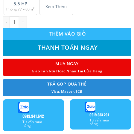
5.5 HP
Xem Thêm
2
Phòng 77 – 80m
Máy lạnh tủ đứng Daikin 4.0 HP FVC100AV1V (3pha) model 2023
THÊM VÀO GIỎ
THANH TOÁN NGAY
MUA NGAY
Giao Tận Nơi Hoặc Nhận Tại Cửa Hàng
TRẢ GÓP QUA THẺ
Visa, Master, JCB
0919.333.201
0919.941.642
Tư vấn mua
Tư vấn mua
hàng
hàng