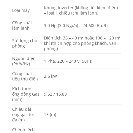
Không inverter (không tiết kiệm điện)
Loại máy
– loại 1 chiều (chỉ làm lạnh)
Công suất
3.0 Hp (3.0 Ngựa) – 24.600 Btu/h
làm lạnh
Diện tích 36 – 40 m² hoặc 108 – 120 m³
Sử dụng cho
khí (thích hợp cho phòng khách, văn
phòng
phòng)
Nguồn điện
1 Pha, 220 – 240 V, 50Hz
(Ph/V/Hz)
Công suất
2,6 kW
tiêu thụ điện
Kích thước
ống đồng Gas
9.52 / 15.88
(mm)
Chiều dài
ống gas tối
15 (m)
đa (m)
Chênh lệch