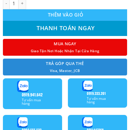
Máy lạnh tủ đứng Panasonic CS-C28FFH 3.0 HP (3 Ngựa) số lượn
THÊM VÀO GIỎ
THANH TOÁN NGAY
MUA NGAY
Giao Tận Nơi Hoặc Nhận Tại Cửa Hàng
TRẢ GÓP QUA THẺ
Visa, Master, JCB
0919.333.201
0919.941.642
Tư vấn mua
Tư vấn mua
hàng
hàng
0902.555.522
0911447268