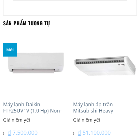
SẢN PHẨM TƯƠNG TỰ
Mới
Máy lạnh Daikin
Máy lạnh áp trần
FTF25UV1V (1.0 Hp) Non-
Mitsubishi Heavy
inverter Thái lan
FDE100VG (4.0Hp) Cao cấp
– 3 Pha
₫
7.500.000
₫
51.100.000