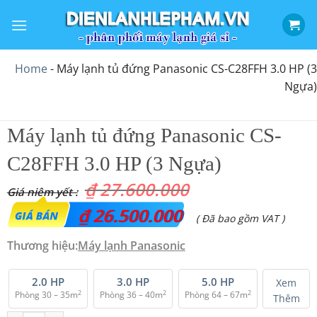
Bỏ
qua
nội
dung
Home
-
Máy lạnh tủ đứng Panasonic CS-C28FFH 3.0 HP (3
Ngựa)
Máy lạnh tủ đứng Panasonic CS-
C28FFH 3.0 HP (3 Ngựa)
₫
27.600.000
Giá
₫
26.500.000
Giá
( Đã bao gồm VAT )
gốc
hiện
Thương hiệu:
Máy lạnh Panasonic
là:
tại
₫ 27.600.000.
là:
2.0 HP
3.0 HP
5.0 HP
Xem
2
2
2
Phòng 30 – 35m
Phòng 36 – 40m
Phòng 64 – 67m
Thêm
₫ 26.500.000.