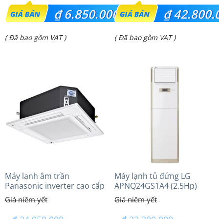
Giá
Giá
₫
6.850.000
₫
42.800.
gốc
gốc
Giá
Giá
( Đã bao gồm VAT )
( Đã bao gồm VAT )
là:
là:
hiện
hiện
₫ 7.500.000.
₫ 51.100.000.
tại
tại
là:
là:
₫ 6.850.000.
₫ 42.800.000.
Máy lạnh âm trần
Máy lạnh tủ đứng LG
Panasonic inverter cao cấp
APNQ24GS1A4 (2.5Hp)
(2.0 Hp) S-1821PU3HA/U-
Inverter
18PRH1H5