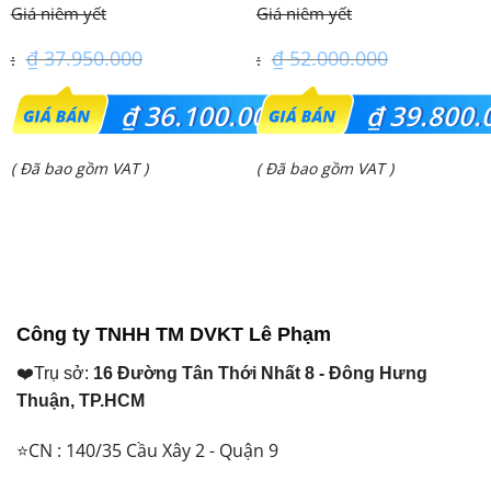
(4.0Hp) S-3448PU3HA/U-
(5.0Hp) S-3448PU3HA/U-
34PRH1H5
43PRH1H8 – 3 Pha
₫
37.950.000
₫
52.000.000
Giá
Giá
₫
36.100.000
₫
39.800.
gốc
gốc
Giá
Giá
( Đã bao gồm VAT )
( Đã bao gồm VAT )
là:
là:
hiện
hiện
₫ 37.950.000.
₫ 52.000.000.
tại
tại
là:
là:
₫ 36.100.000.
₫ 39.800.000.
Công ty TNHH TM DVKT Lê Phạm
❤️Trụ sở:
16 Đường Tân Thới Nhất 8 - Đông Hưng
Thuận, TP.HCM
⭐CN : 140/35 Cầu Xây 2 - Quận 9