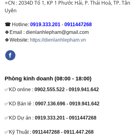
⭐CN : 2034D Tổ 1, KP 1 Phước Hải, P. Thái Hoà, TP. Tân
Uyên
☎
Hotline:
0919.333.201
-
0911447268
🍀Email : dienlanhlepham@gmail.com
🍀Website:
https://dienlanhlepham.vn
Phòng kinh doanh (08:00 - 18:00)
✅KD online :
0902.555.522 - 0919.941.642
✅KD Bán lẻ :
0907.136.696 - 0919.941.642
✅KD Dự án :
0919.333.201 - 0911447268
✅Kỹ Thuật :
0911447268 - 0911.447.268