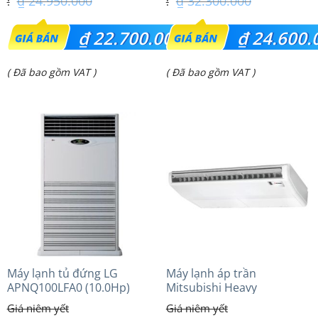
₫
24.950.000
₫
32.300.000
Giá
Giá
₫
22.700.000
₫
24.600.
gốc
gốc
Giá
Giá
( Đã bao gồm VAT )
( Đã bao gồm VAT )
là:
là:
hiện
hiện
₫ 24.950.000.
₫ 32.300.000.
tại
tại
là:
là:
₫ 22.700.000.
₫ 24.600.000.
Máy lạnh tủ đứng LG
Máy lạnh áp trần
APNQ100LFA0 (10.0Hp)
Mitsubishi Heavy
FDE100VG (4.0Hp) Cao cấp
– 1 Pha