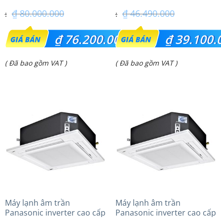
₫
80.000.000
₫
46.490.000
Giá
Giá
₫
76.200.000
₫
39.100.
gốc
gốc
Giá
Giá
( Đã bao gồm VAT )
( Đã bao gồm VAT )
là:
là:
hiện
hiện
₫ 80.000.000.
₫ 46.490.000.
tại
tại
là:
là:
₫ 76.200.000.
₫ 39.100.000.
Máy lạnh âm trần
Máy lạnh âm trần
Panasonic inverter cao cấp
Panasonic inverter cao cấp