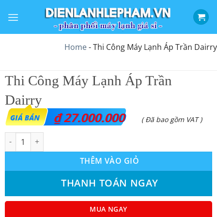
Bỏ
qua
nội
dung
Home
-
Thi Công Máy Lạnh Áp Trần Dairry
Thi Công Máy Lạnh Áp Trần
Dairry
₫
27.000.000
( Đã bao gồm VAT )
Thi Công Máy Lạnh Áp Trần Dairry số lượng
THÊM VÀO GIỎ
THANH TOÁN NGAY
MUA NGAY