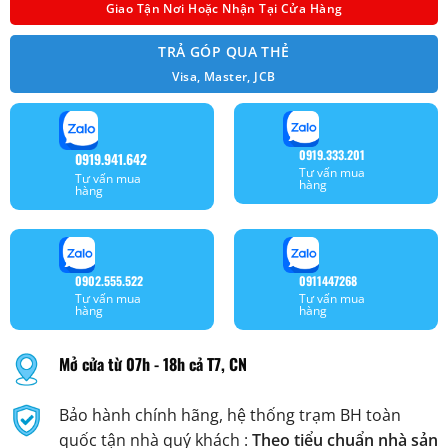
Giao Tận Nơi Hoặc Nhận Tại Cửa Hàng
TRẢ GÓP QUA THẺ
Visa, Master, JCB
0919.333.201
0919.941.642
Tư vấn mua
Tư vấn mua
hàng
hàng
0902.555.522
0911447268
Tư vấn mua
Tư vấn mua
hàng
hàng
Mở cửa từ 07h - 18h cả T7, CN
Bảo hành chính hãng, hệ thống trạm BH toàn
quốc tận nhà quý khách :
Theo tiểu chuẩn nhà sản