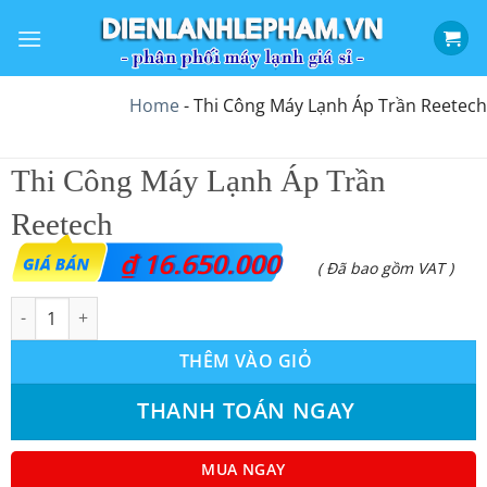
Bỏ
qua
nội
dung
Home
-
Thi Công Máy Lạnh Áp Trần Reetech
Thi Công Máy Lạnh Áp Trần
Reetech
₫
16.650.000
( Đã bao gồm VAT )
Thi Công Máy Lạnh Áp Trần Reetech số lượng
THÊM VÀO GIỎ
THANH TOÁN NGAY
MUA NGAY