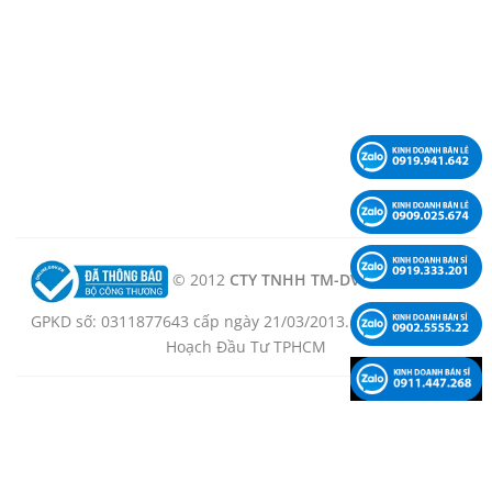
© 2012
CTY TNHH TM-DV-KT LÊ PHẠM -
GPKD số: 0311877643 cấp ngày 21/03/2013. Nơi cấp: Sở Kế
Hoạch Đầu Tư TPHCM