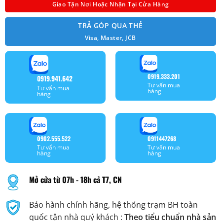
Giao Tận Nơi Hoặc Nhận Tại Cửa Hàng
TRẢ GÓP QUA THẺ
Visa, Master, JCB
0919.333.201
0919.941.642
Tư vấn mua
Tư vấn mua
hàng
hàng
0902.555.522
0911447268
Tư vấn mua
Tư vấn mua
hàng
hàng
Mở cửa từ 07h - 18h cả T7, CN
Bảo hành chính hãng, hệ thống trạm BH toàn
quốc tận nhà quý khách :
Theo tiểu chuẩn nhà sản