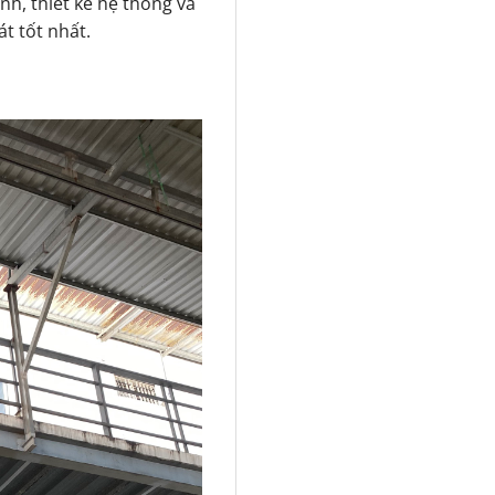
nh, thiết kế hệ thống và
t tốt nhất.