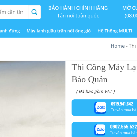
BẢO HÀNH CHÍNH HÃNG
MỞ CỬ
Tận nơi toàn quốc
(08:0
lạnh đứng
Máy lạnh giấu trần nối ống gió
Hệ Thống MULTI
Home
-
Thi
Thi Công Máy Lạ
Bảo Quản
( Đã bao gồm VAT )
0919.941.642
Tư vấn mua hà
0902.555.522
Tư vấn mua hà