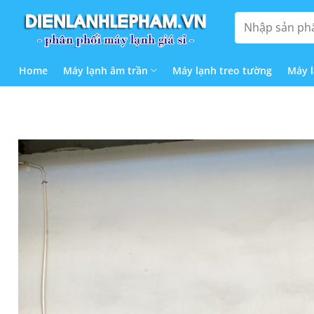
Bỏ
Tìm
qua
kiếm:
nội
dung
Home
Máy lạnh âm trần
Máy lạnh treo tường
Máy 