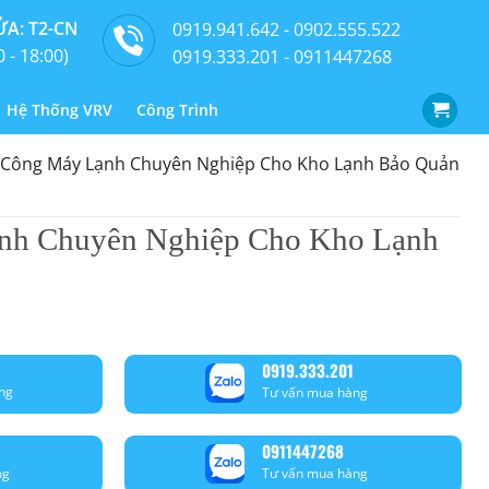
A: T2-CN
0919.941.642 - 0902.555.522
0 - 18:00)
0919.333.201 - 0911447268
Hệ Thống VRV
Công Trình
 Công Máy Lạnh Chuyên Nghiệp Cho Kho Lạnh Bảo Quản
nh Chuyên Nghiệp Cho Kho Lạnh
0919.333.201
ng
Tư vấn mua hàng
0911447268
ng
Tư vấn mua hàng