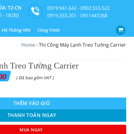
A: T2-CN
0919.941.642 - 0902.555.522
0 - 18:00)
0919.333.201 - 0911447268
Hệ Thống VRV
Công Trình
Home
-
Thi Công Máy Lạnh Treo Tường Carrier
h Treo Tường Carrier
00
( Đã bao gồm VAT )
Carrier số lượng
THÊM VÀO GIỎ
THANH TOÁN NGAY
MUA NGAY