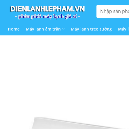
Bỏ
Tìm
qua
kiếm:
nội
dung
Home
Máy lạnh âm trần
Máy lạnh treo tường
Máy 