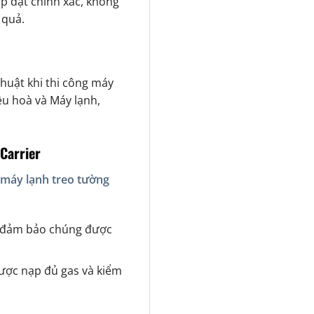
p đặt chính xác, không
 quả.
thuật khi
thi công máy
ều hoà và Máy lạnh,
Carrier
 máy lạnh treo tường
ẫn, đảm bảo chúng được
ược nạp đủ gas và kiểm