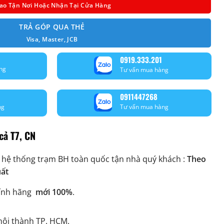
ao Tận Nơi Hoặc Nhận Tại Cửa Hàng
TRẢ GÓP QUA THẺ
Visa, Master, JCB
0919.333.201
ng
Tư vấn mua hàng
0911447268
ng
Tư vấn mua hàng
cả T7, CN
 hệ thống trạm BH toàn quốc tận nhà quý khách :
Theo
uất
ính hãng
mới 100%
.
ội thành TP. HCM.