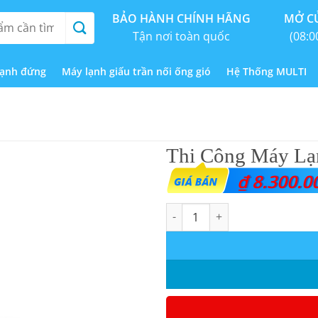
BẢO HÀNH CHÍNH HÃNG
MỞ CỬ
Tận nơi toàn quốc
(08:0
lạnh đứng
Máy lạnh giấu trần nối ống gió
Hệ Thống MULTI
Thi Công Máy Lạn
₫
8.300.0
Thi Công Máy Lạnh Treo Tường 