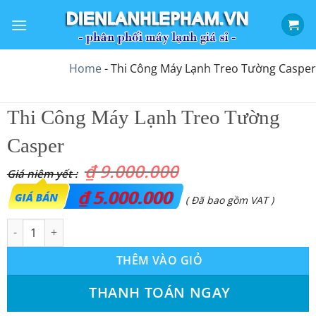
Bỏ
qua
nội
dung
Home
-
Thi Công Máy Lạnh Treo Tường Casper
Thi Công Máy Lạnh Treo Tường
Casper
₫
9.000.000
Giá
₫
5.000.000
Giá
( Đã bao gồm VAT )
gốc
hiện
Thi Công Máy Lạnh Treo Tường Casper số lượng
là:
tại
THÊM VÀO GIỎ
₫ 9.000.000.
là:
₫ 5.000.000.
THANH TOÁN NGAY