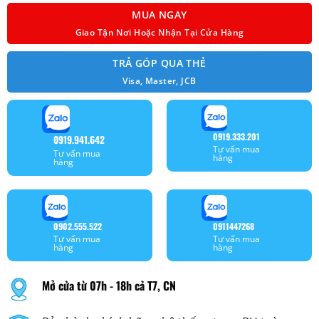
MUA NGAY
Giao Tận Nơi Hoặc Nhận Tại Cửa Hàng
TRẢ GÓP QUA THẺ
Visa, Master, JCB
0919.333.201
0919.941.642
Tư vấn mua
Tư vấn mua
hàng
hàng
0902.555.522
0911447268
Tư vấn mua
Tư vấn mua
hàng
hàng
Mở cửa từ 07h - 18h cả T7, CN